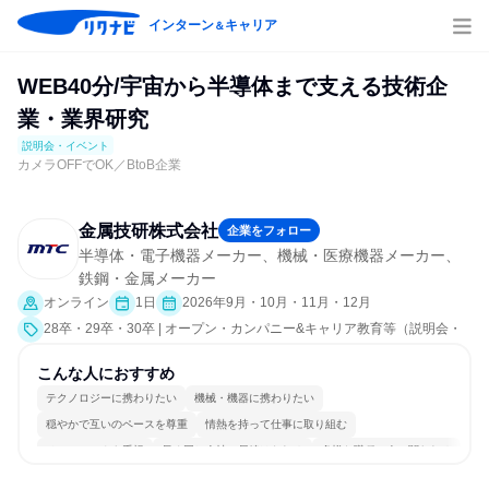
インターン
キャリア
＆
WEB40分/宇宙から半導体まで支える技術企
業・業界研究
説明会・イベント
カメラOFFでOK／BtoB企業
金属技研株式会社
企業をフォロー
半導体・電子機器メーカー、機械・医療機器メーカー、
鉄鋼・金属メーカー
オンライン
1日
2026年9月・10月・11月・12月
28卒・29卒・30卒 | オープン・カンパニー&キャリア教育等（説明会・
イベント [職種研究、会社説明会、業界研究]）
こんな人におすすめ
テクノロジーに携わりたい
機械・機器に携わりたい
穏やかで互いのペースを尊重
情熱を持って仕事に取り組む
チームワークを重視
長く同じ会社に居続けられる
多様な職種の人と関われる
一つの専門分野を極める