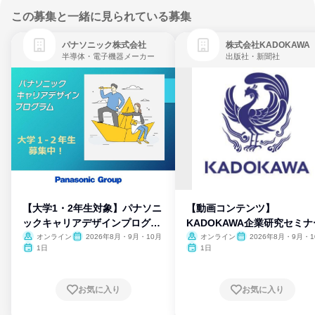
この募集と一緒に見られている募集
パナソニック株式会社
株式会社KADOKAWA
半導体・電子機器メーカー
出版社・新聞社
【大学1・2年生対象】パナソニ
【動画コンテンツ】
ックキャリアデザインプログラ
KADOKAWA企業研究セミナ
ム
オンライン
2026年8月・9月・10月
オンライン
2026年8月・9月・1
月・11月・12月
1日
1日
お気に入り
お気に入り