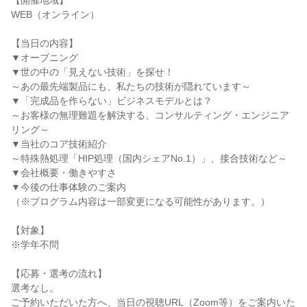
【開催地域】
WEB（オンライン）
【当日の内容】
▼オープニング
▼世の中の「見えない技術」を探せ！
～あの最先端製品にも、私たちの技術が隠れています～
▼「完成品を作らない」ビジネスモデルとは？
～お客様の無理難題を解決する、コンサルティング・エンジニア
リング～
▼当社のコア技術紹介
～特殊熱処理「HIP処理（国内シェアNo.1）」、接合技術など～
▼会社概要・働きやすさ
▼今後の仕事体験のご案内
（※プログラム内容は一部変更になる可能性があります。）
【対象】
※学年不問
【応募・選考の流れ】
選考なし。
ご予約いただいた方へ、当日の視聴URL（Zoom等）をご案内いた