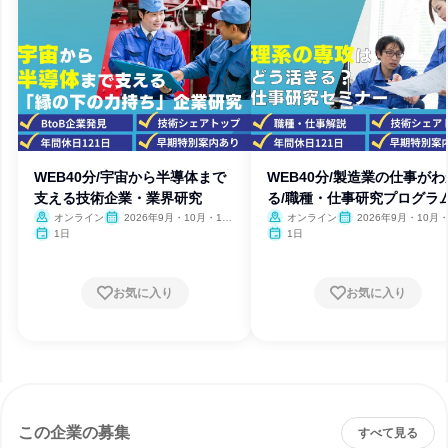
WEB40分/宇宙から半導体まで
WEB40分/製造業の仕事がわ
支える技術企業・業界研究
る/職種・仕事研究プログラ
オンライン
2026年9月・10月・11
オンライン
2026年9月・10月・
月・12月
月・12月
1日
1日
お気に入り
お気に入り
この企業の募集
すべて見る