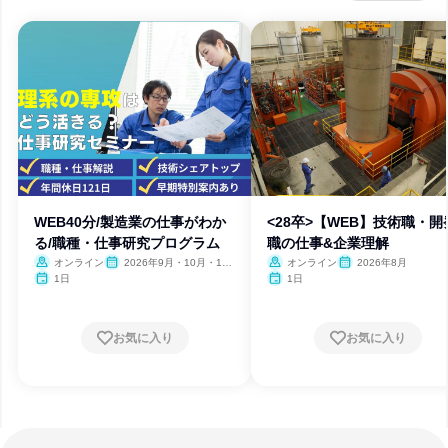
WEB40分/製造業の仕事がわか
<28卒>【WEB】技術職・開
る/職種・仕事研究プログラム
職の仕事&企業理解
オンライン
2026年9月・10月・11
オンライン
2026年8月
月・12月
1日
1日
お気に入り
お気に入り