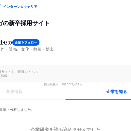
インターン
キャリア
＆
ガの新卒採用サイト
社セガ
企業をフォロー
制作・販売、文化・教養・娯楽
部サイトをご確認ください。

点情報
初回掲載日：2026年5月27日
募集情報
企業を知る
を収集・分析しました。
企業研究を読み込めませんでした