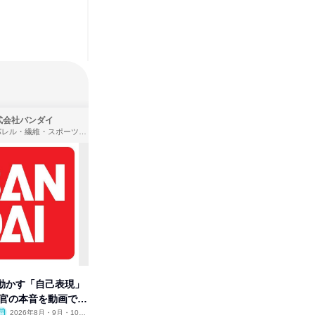
式会社バンダイ
株式会社住まいず
アパレル・繊維・スポーツメーカー、製造・メーカー、ゲーム制作・販売
製造・メーカー、建築設計
動かす「自己表現」
先着順・選考なし|注文住宅の総
【オンラ
考官の本音を動画で公
合職|会社説明会&社長座談会
業界の裏
明会
2026年8月・9月・10
オンライン
2026年8月・9月
オンラ