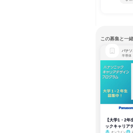
この募集と一
パナソ
半導体
【大学1・2年
ックキャリア
ム
オンライン