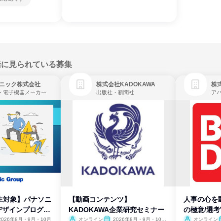
緒に見られている募集
ニック株式会社
株式会社KADOKAWA
株
・電子機器メーカー
出版社・新聞社
生対象】パナソニ
【動画コンテンツ】
人事の心を
デザインプログラ
KADOKAWA企業研究セミナー
の極意/選
開
2026年8月・9月・10月
オンライン
2026年8月・9月・10
オンライン