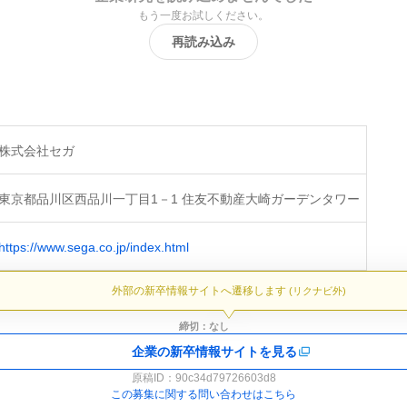
もう一度お試しください。
再読み込み
株式会社セガ
東京都品川区西品川一丁目1－1 住友不動産大崎ガーデンタワー
https://www.sega.co.jp/index.html
外部の新卒情報サイトへ遷移します
(リクナビ外)
締切：なし
企業の新卒情報サイトを見る
原稿ID：
90c34d79726603d8
この募集に関する問い合わせはこちら