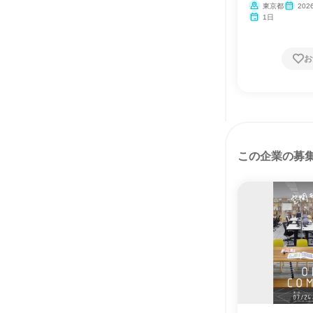
東京都
202
1日
お
この企業の募