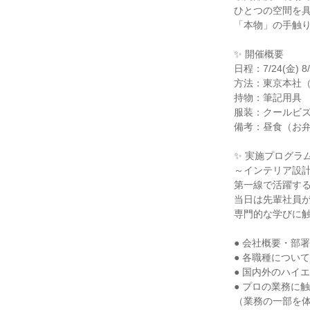
ひとつの空間を
「本物」の手触
✨ 開催概要
日程：7/24(金) 8/
方法：東京本社
持物：筆記用具
服装：クールビ
備考：昼食（お
✨ 実施プログラ
～インテリア設計
第一線で活躍す
当日は先輩社員
専門的な学びに
● 会社概要・部
● 各職種につい
● 国内外のハイ
● プロの業務に
（業務の一部を