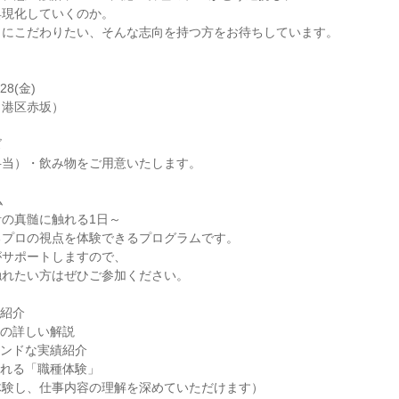
具現化していくのか。
りにこだわりたい、そんな志向を持つ方をお待ちしています。
28(金)
（港区赤坂）
ズ
弁当）・飲み物をご用意いたします。
ム
の真髄に触れる1日～
るプロの視点を体験できるプログラムです。
がサポートしますので、
触れたい方はぜひご参加ください。
署紹介
ての詳しい解説
エンドな実績紹介
触れる「職種体験」
体験し、仕事内容の理解を深めていただけます）