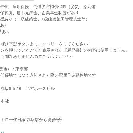
━━━━━━━━━
生年金、雇用保険、労働災害補償保険（労災）を完備
約保養所、慶弔見舞金、企業年金制度があり
援あり（一級建築士、1級建築施工管理技士等）
助あり
助あり
、ぜひ下記ボタンよりエントリーをしてください！
タンを押していただくと表示される【履歴書】の内容は使用しません。
も問題ありませんのでご安心ください♪
定地）：東京都
の開催地ではなく入社された際の配属予定勤務地です
赤坂6-5-16 ペアホースビル
 本社
トロ千代田線 赤坂駅から徒歩5分