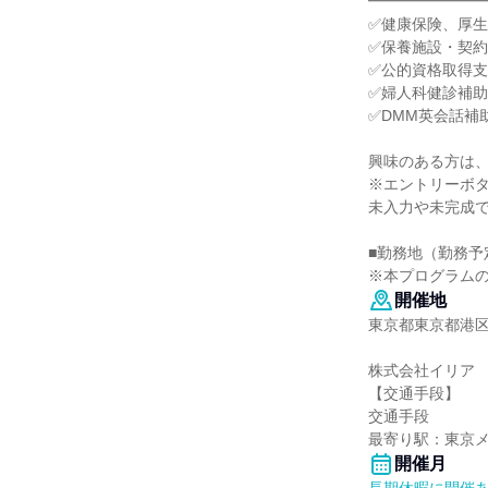
━━━━━━━
✅健康保険、厚
✅保養施設・契
✅公的資格取得支
✅婦人科健診補
✅DMM英会話補
興味のある方は
※エントリーボ
未入力や未完成で
■勤務地（勤務予
※本プログラム
開催地
東京都東京都港区
株式会社イリア
【交通手段】
交通手段
最寄り駅：東京メ
開催月