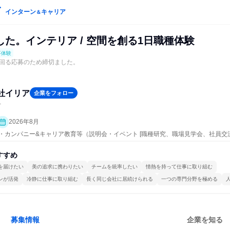
インターン
キャリア
＆
た。インテリア / 空間を創る1日職種体験
事体験
回る応募のため締切ました。
社イリア
企業をフォロー
計
2026年8月
ープン・カンパニー&キャリア教育等（説明会・イベント [職種研究、職場見学会、社員
事体験）
すすめ
を届けたい
美の追求に携わりたい
チームを統率したい
情熱を持って仕事に取り組む
ンが活発
冷静に仕事に取り組む
長く同じ会社に居続けられる
一つの専門分野を極める
募集情報
企業を知る