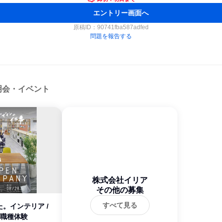
エントリー画面へ
原稿ID：
90741fba587adfed
問題を報告する
明会・イベント
株式会社イリア
その他の募集
すべて見る
。インテリア /
日職種体験