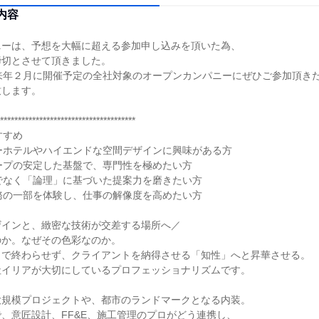
内容
ニーは、予想を大幅に超える参加申し込みを頂いた為、
締切とさせて頂きました。
来年２月に開催予定の全社対象のオープンカンパニーにぜひご参加頂き
致します。
**************************************
すすめ
ーホテルやハイエンドな空間デザインに興味がある方
ープの安定した基盤で、専門性を極めたい方
でなく「論理」に基づいた提案力を磨きたい方
務の一部を体験し、仕事の解像度を高めたい方
ザインと、緻密な技術が交差する場所へ／
のか。なぜその色彩なのか。
」で終わらせず、クライアントを納得させる「知性」へと昇華させる。
社イリアが大切にしているプロフェッショナリズムです。
大規模プロジェクトや、都市のランドマークとなる内装。
、意匠設計、FF&E、施工管理のプロがどう連携し、