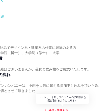
あり
歓迎
】
】
業見込みでデザイン系・建築系の仕事に興味のある方
大学院（博士）、大学院（修士）、大学
費
支給はございませんが、昼食と飲み物をご用意いたします。
の流れ
れ
プンカンパニーは、予想を大幅に超える参加申し込みを頂いた為、
締切とさせて頂きました。
エントリーするとプログラムの詳細案内を
受け取れるようになります
締切：明日まで