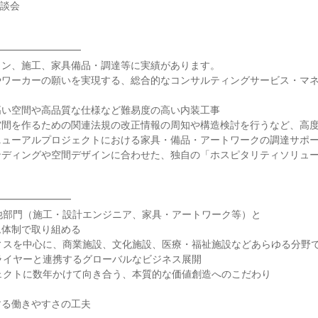
座談会
━━━━━━━━━
イン、施工、家具備品・調達等に実績があります。
やワーカーの願いを実現する、総合的なコンサルティングサービス・マ
高い空間や高品質な仕様など難易度の高い内装工事
空間を作るための関連法規の改正情報の周知や構造検討を行うなど、高
ニューアルプロジェクトにおける家具・備品・アートワークの調達サポ
ンディングや空間デザインに合わせた、独自の「ホスピタリティソリュ
━━━━━━━━
他部門（施工・設計エンジニア、家具・アートワーク等）と
ム体制で取り組める
ィスを中心に、商業施設、文化施設、医療・福祉施設などあらゆる分野
ライヤーと連携するグローバルなビジネス展開
ェクトに数年かけて向き合う、本質的な価値創造へのこだわり
する働きやすさの工夫