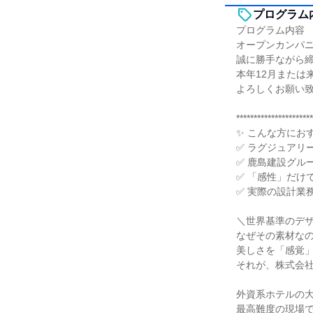
プログラム
プログラム内容
オープンカンパ
誠に勝手ながら
本年12月または
よろしくお願い
**********************
✨ こんな方にお
✅ ラグジュアリ
✅ 鹿島建設グル
✅ 「感性」だけ
✅ 実際の設計業
＼世界基準のデ
なぜその素材な
美しさを「感覚
それが、株式会
外資系ホテルの
最高難度の現場で