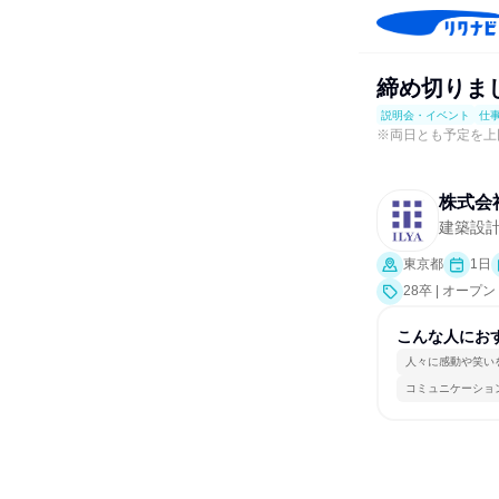
締め切りまし
説明会・イベント
仕
※両日とも予定を上
株式会
建築設
東京都
1日
28卒 | オ
業界研究]、仕
こんな人にお
人々に感動や笑い
コミュニケーショ