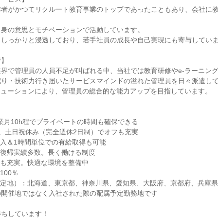
業者がかつてリクルート教育事業のトップであったこともあり、会社に
。
自身の意思とモチベーションで活動しています。
もしっかりと浸透しており、若手社員の成長や自己実現にも寄与してい
行】
界で管理員の人員不足が叫ばれる中、当社では教育研修やe-ラーニン
配り・技術力行き届いたサービスマインドの溢れた管理員を日々派遣し
リューションにより、管理員の総合的な能力アップを目指しています。
業月10h程でプライベートの時間も確保できる
日。土日祝休み（完全週休2日制）でオフも充実
入＆1時間単位での有給取得も可能
・復帰実績多数。長く働ける制度
備も充実。快適な環境を整備中
100％
予定地）：北海道、東京都、神奈川県、愛知県、大阪府、京都府、兵庫
の開催地ではなく入社された際の配属予定勤務地です
待ちしています！