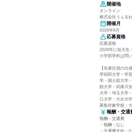
開催地
オンライン
株式会社うぇる
開催月
2026年8月
応募資格
応募資格
2028年に短大
※学部学科は問
【先輩社員の出
早稲田大学・学
学・国士舘大学
館大学・武庫川
大学・埼玉大学
口大学・大分大
募集対象学校：
報酬・交通
報酬・交通費
・報酬：なし
・交通費支給：