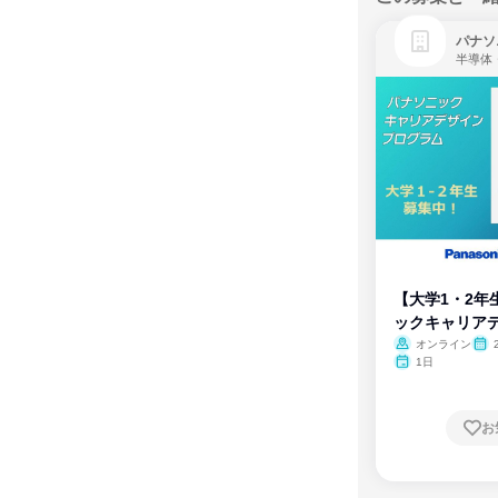
パナソ
半導体
【大学1・2年
ックキャリア
ム
オンライン
1日
お