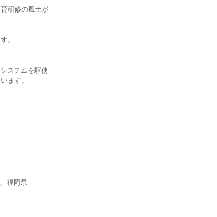
教育研修の風土が
ます。
グシステムを駆使
ています。
県、福岡県