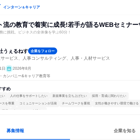
インターン
キャリア
＆
ト流の教育で着実に成長!若手が語るWEBセミナー
務に挑戦。ビジネスの全体像を学ぶ60分！
社うぇるねす
企業をフォロー
連サービス、人事コンサルティング、人事・人材サービス
1日
2026年8月
プン・カンパニー&キャリア教育等
すすめ
たい
人の仕事をサポートしたい
新規事業を立ち上げたい
採用・育成に関わりたい
ースを尊重
コミュニケーションが活発
チームワークを重視
女性が働きやすい環境で働ける
る環境
人とたくさん会話する
募集情報
企業を知る