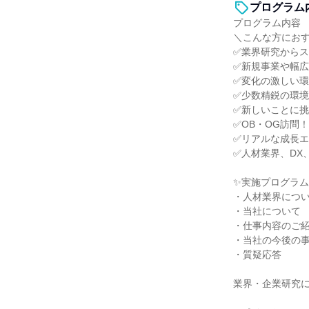
プログラム
プログラム内容
＼こんな方にお
✅業界研究から
✅新規事業や幅
✅変化の激しい
✅少数精鋭の環
✅新しいことに
✅OB・OG訪問
✅リアルな成長
✅人材業界、DX
✨実施プログラム
・人材業界につ
・当社について
・仕事内容のご
・当社の今後の
・質疑応答
業界・企業研究に