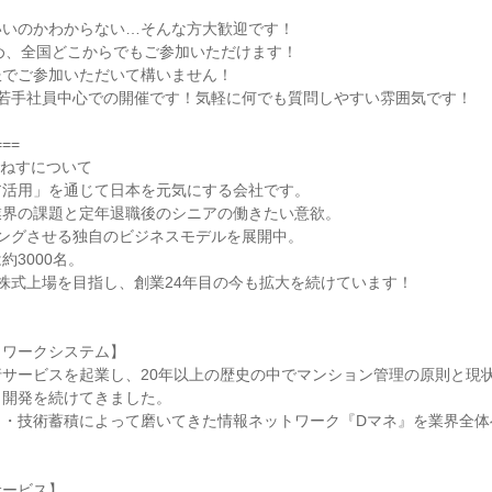
いいのかわからない…そんな方大歓迎です！
め、全国どこからでもご参加いただけます！
服でご参加いただいて構いません！
の若手社員中心での開催です！気軽に何でも質問しやすい雰囲気です！
===
るねすについて
ア活用」を通じて日本を元気にする会社です。
業界の課題と定年退職後のシニアの働きたい意欲。
チングさせる独自のビジネスモデルを展開中。
約3000名。
株式上場を目指し、創業24年目の今も拡大を続けています！
トワークシステム】
サービスを起業し、20年以上の歴史の中でマンション管理の原則と現状
う開発を続けてきました。
ウ・技術蓄積によって磨いてきた情報ネットワーク『Dマネ』を業界全体
サービス】