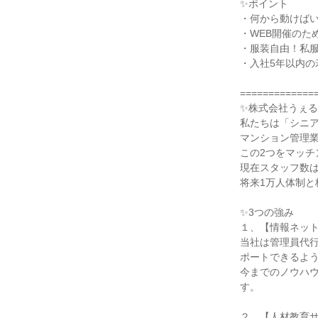
✨ポイント
・何から動けば
・WEB開催のた
・服装自由！私
・入社5年以内
=============
✨株式会社うぇ
私たちは「シニ
マンション管理
この2つをマッ
現在スタッフ数は
将来1万人体制と
✨3つの強み
１、【情報ネッ
当社は管理員代行
ポートできるよ
今までのノウハ
す。
２、【人材教育