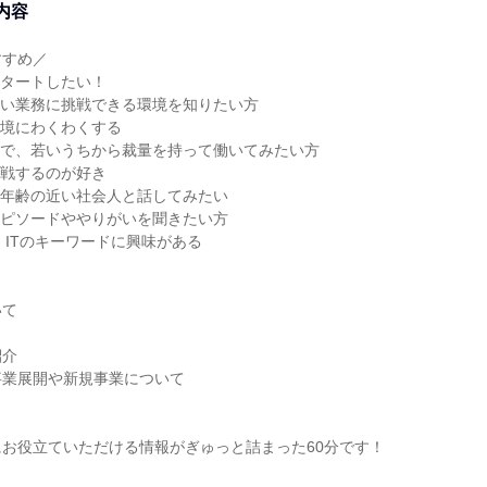
内容
すすめ／
スタートしたい！
広い業務に挑戦できる環境を知りたい方
環境にわくわくする
境で、若いうちから裁量を持って働いてみたい方
挑戦するのが好き
！年齢の近い社会人と話してみたい
エピソードややりがいを聞きたい方
、ITのキーワードに興味がある
いて
紹介
事業展開や新規事業について
お役立ていただける情報がぎゅっと詰まった60分です！