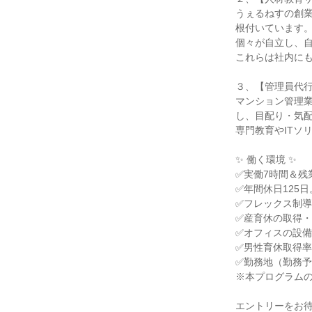
うぇるねすの創
根付いています
個々が自立し、
これらは社内に
３、【管理員代
マンション管理業
し、目配り・気
専門教育やITソ
✨ 働く環境 ✨
✅実働7時間＆残
✅年間休日125
✅フレックス制導
✅産育休の取得
✅オフィスの設
✅男性育休取得率
✅勤務地（勤務
※本プログラム
エントリーをお