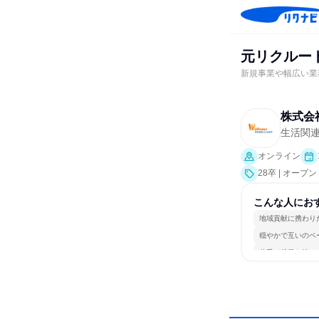
元リクルー
新規事業や幅広い業
株式会
生活関
オンライン
28卒 | オー
こんな人にお
地域貢献に携わり
穏やかで互いのペ
若手が裁量を持て