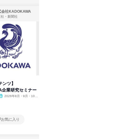
会社KADOKAWA
株式会社住まいず
版社・新聞社
製造・メーカー、建築設計
テンツ】
先着順・選考なし|注文住宅の総
【オンラ
WA企業研究セミナー
合職|会社説明会&社長座談会
業界の裏
明会
2026年8月・9月・10
オンライン
2026年8月・9月
オンラ
月・11月・12月
1日
1日
お気に入り
お気に入り