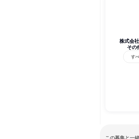
株式会
その
す
この募集と一