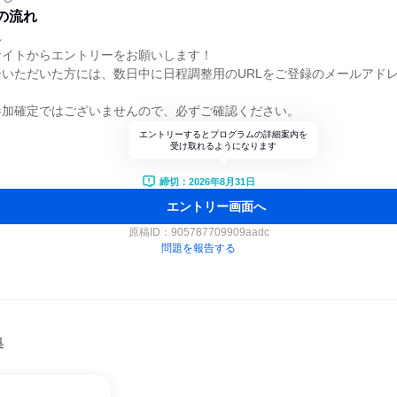
の流れ
れ
サイトからエントリーをお願いします！
いただいた方には、数日中に日程調整用のURLをご登録のメールアド
参加確定ではございませんので、必ずご確認ください。
エントリーするとプログラムの詳細案内を
受け取れるようになります
締切：2026年8月31日
エントリー画面へ
原稿ID：
905787709909aadc
問題を報告する
集