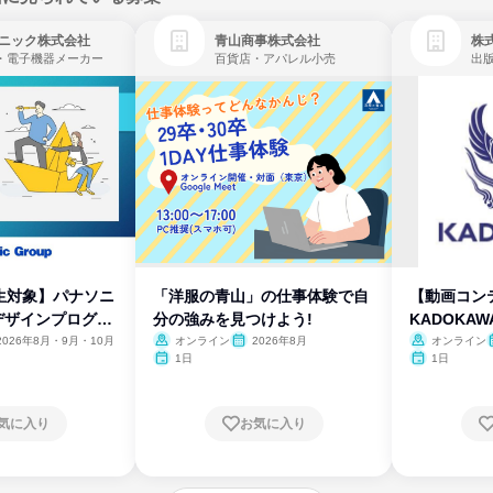
ニック株式会社
青山商事株式会社
株式
・電子機器メーカー
百貨店・アパレル小売
出
生対象】パナソニ
「洋服の青山」の仕事体験で自
【動画コン
デザインプログラ
分の強みを見つけよう!
KADOKA
2026年8月・9月・10月
オンライン
2026年8月
オンライン
1日
1日
気に入り
お気に入り