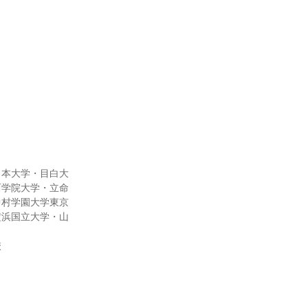
日本大学・目白大
西学院大学・立命
中村学園大学東京
横浜国立大学・山
校