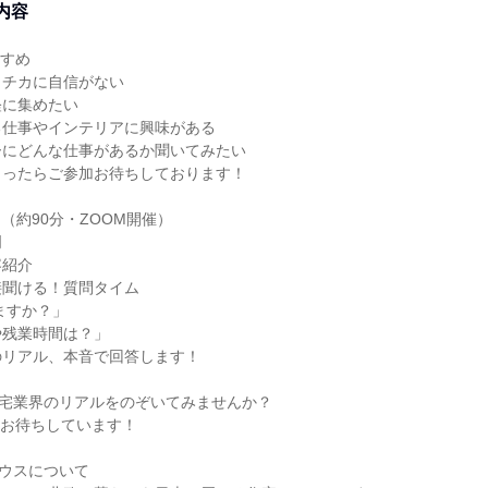
内容
すすめ
クチカに自信がない
軽に集めたい
る仕事やインテリアに興味がある
ーにどんな仕事があるか聞いてみたい
まったらご参加お待ちしております！
（約90分・ZOOM開催）
明
容紹介
接聞ける！質問タイム
ますか？」
や残業時間は？」
のリアル、本音で回答します！
住宅業界のリアルをのぞいてみませんか？
募お待ちしています！
ウスについて