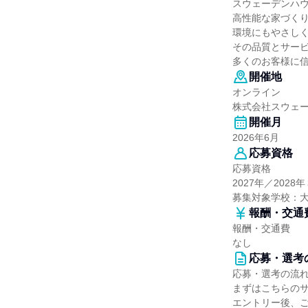
スウェーデンハ
高性能な家づくり
環境にもやさし
その品質とサービ
多くのお客様に
開催地
オンライン
株式会社スウェ
開催月
2026年6月
応募資格
応募資格
2027年／202
募集対象学校：
報酬・交通
報酬・交通費
なし
応募・選考
応募・選考の流
まずはこちらの
エントリー後、ご