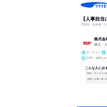
【人事担当
営業職・技術職・C
株式会
建設・
オンライン
27卒・28卒 
こんな人にお
商品・サービスの
冷静に仕事に取り
人とたくさん会話