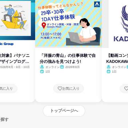
生対象】パナソニ
「洋服の青山」の仕事体験で自
【動画コン
デザインプログラ
分の強みを見つけよう!
KADOKA
2026年8月・9月・10月
オンライン
2026年8月
オンライン
1日
1日
気に入り
お気に入り
トップページへ
を探す