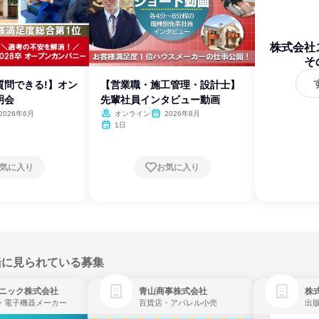
株式会社
そ
質問できる!】オン
【営業職・施工管理・設計士】
明会
先輩社員インタビュー動画
2026年6月
オンライン
2026年8月
1日
気に入り
お気に入り
緒に見られている募集
ニック株式会社
青山商事株式会社
株式
・電子機器メーカー
百貨店・アパレル小売
出