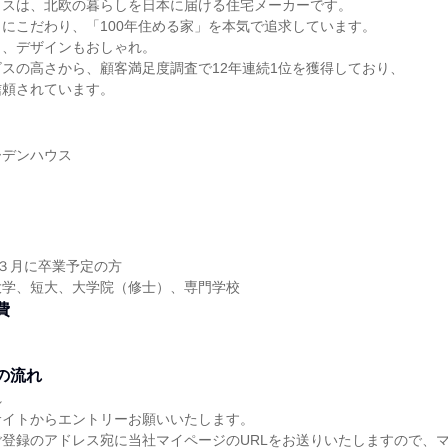
ウスは、北欧の暮らしを日本に届ける住宅メーカーです。
にこだわり、「100年住める家」を本気で追求しています。
く、デザインもおしゃれ。
スの高さから、顧客満足度調査で12年連続1位を獲得しており、
信頼されています。
ーデンハウス
8年３月に卒業予定の方
大学、短大、大学院（修士）、専門学校
費
の流れ
れ
サイトからエントリーお願いいたします。
登録のアドレス宛に当社マイページのURLをお送りいたしますので、