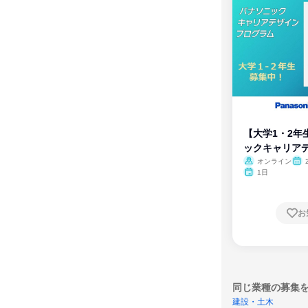
【大学1・2年
ックキャリア
ム
オンライン
1日
お
同じ業種の募集
建設・土木