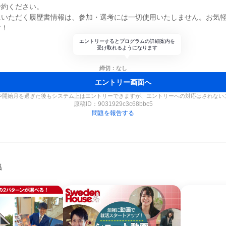
予約ください。
にいただく履歴書情報は、参加・選考には一切使用いたしません。お気
す！
エントリーするとプログラムの詳細案内を
受け取れるようになります
締切：なし
エントリー画面へ
や開始月を過ぎた後もシステム上はエントリーできますが、エントリーへの対応はされない
原稿ID：
9031929c3c68bbc5
問題を報告する
集