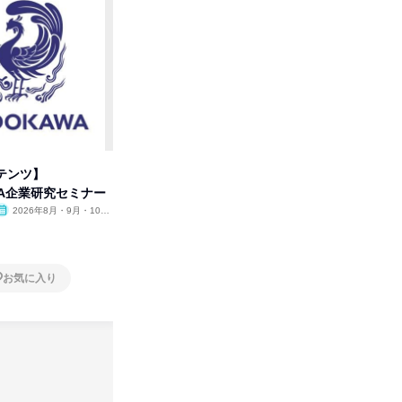
テンツ】
先着順・選考なし|注文住宅の総
タカラト
WA企業研究セミナー
合職|会社説明会&社長座談会
ビ」を学
2026年8月・9月・10
オンライン
2026年8月・9月
オンラ
月・11月・12月
1日
1日
お気に入り
お気に入り