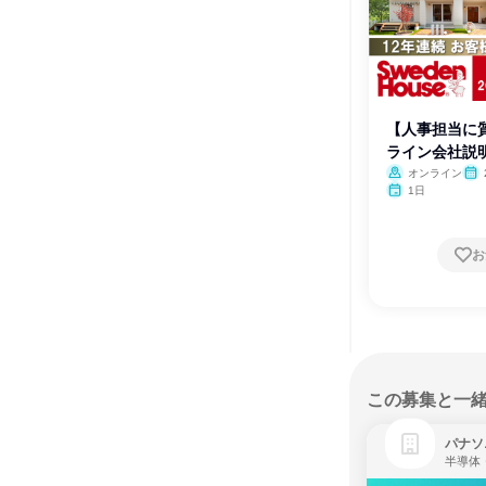
【人事担当に
ライン会社説
オンライン
1日
お
この募集と一
パナソ
半導体