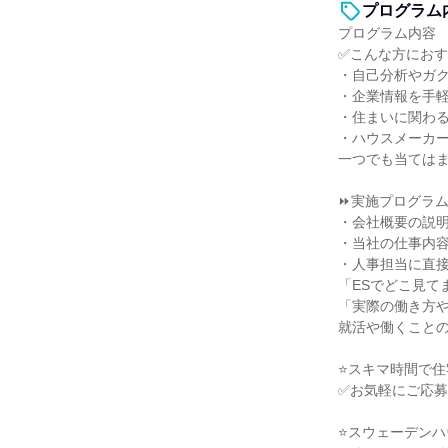
プログラム
プログラム内容
✅こんな方にお
・自己分析やガ
・企業情報を手
・住まいに関わ
・ハウスメーカ
一つでも当ては
⏩実施プログラム
・会社概要の説
・当社の仕事内
・人事担当に直
「ESでどこ見て
「実際の働き方
就活や働くこと
⭐スキマ時間で
✅お気軽にご応
⭐スウェーデンハ