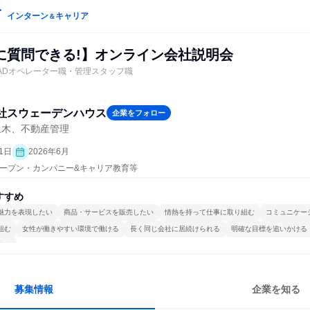
インターン
キャリア
＆
に質問できる!】オンライン会社説明会
ADオペレーター職・管理スタッフ職
社スウェーデンハウス
企業をフォロー
土木、不動産管理
1日
2026年6月
| オープン・カンパニー&キャリア教育等
すすめ
魅力を表現したい
商品・サービスを販売したい
情熱を持って仕事に取り組む
コミュニケー
組む
女性が働きやすい環境で働ける
長く同じ会社に居続けられる
明確な目標を追いかける
する
募集情報
企業を知る