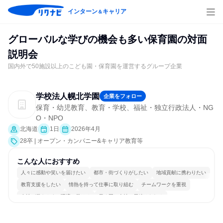
インターン
キャリア
＆
グローバルな学びの機会も多い保育園の対面
説明会
国内外で50施設以上のこども園・保育園を運営するグループ企業
学校法人幌北学園
企業をフォロー
保育・幼児教育、教育・学校、福祉・独立行政法人・NG
O・NPO
北海道
1日
2026年4月
28卒 | オープン・カンパニー&キャリア教育等
こんな人におすすめ
人々に感動や笑いを届けたい
都市・街づくりがしたい
地域貢献に携わりたい
教育支援をしたい
情熱を持って仕事に取り組む
チームワークを重視
女性が働きやすい環境で働ける
長く同じ会社に居続けられる
多様な職種の人と関われる
一つの専門分野を極める