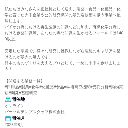
私たちはみなさんを正社員として迎え、製薬・食品・化粧品・化
学と言った大手企業や公的研究機関の最先端技術を扱う事業へ配
属します。
バイオ分野における再生医療の知識などに加え、有機化学分野に
おける創薬知識等、あなたの専門知識を生かせるフィールドは140
0以上。
安定した環境で、様々な研究に挑戦しながら理想のキャリアを築
けるのが最大の魅力です。
日本のものづくりを支えるプロとして、一緒に未来を創りましょ
う！
【関連する業務一覧】
#日用品#製薬#化学#化粧品#食品#学術研究機関#受託分析#動物実
験#開発#基礎研究
開催地
オンライン
パーソルテンプスタッフ株式会社
開催月
2025年8月