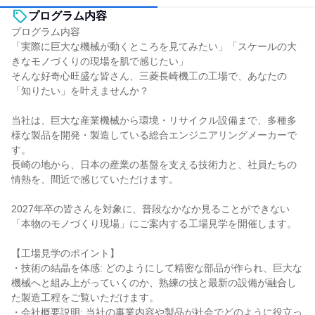
プログラム内容
プログラム内容
「実際に巨大な機械が動くところを見てみたい」「スケールの大
きなモノづくりの現場を肌で感じたい」
そんな好奇心旺盛な皆さん、三菱長崎機工の工場で、あなたの
「知りたい」を叶えませんか？
当社は、巨大な産業機械から環境・リサイクル設備まで、多種多
様な製品を開発・製造している総合エンジニアリングメーカーで
す。
長崎の地から、日本の産業の基盤を支える技術力と、社員たちの
情熱を、間近で感じていただけます。
2027年卒の皆さんを対象に、普段なかなか見ることができない
「本物のモノづくり現場」にご案内する工場見学を開催します。
【工場見学のポイント】
・技術の結晶を体感: どのようにして精密な部品が作られ、巨大な
機械へと組み上がっていくのか、熟練の技と最新の設備が融合し
た製造工程をご覧いただけます。
・会社概要説明: 当社の事業内容や製品が社会でどのように役立っ