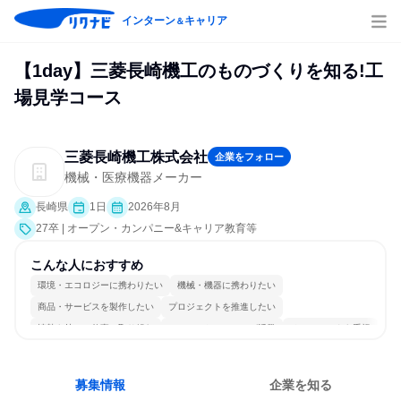
インターン
キャリア
＆
【1day】三菱長崎機工のものづくりを知る!工
場見学コース
三菱長崎機工株式会社
企業をフォロー
機械・医療機器メーカー
長崎県
1日
2026年8月
27卒 | オープン・カンパニー&キャリア教育等
こんな人におすすめ
環境・エコロジーに携わりたい
機械・機器に携わりたい
商品・サービスを製作したい
プロジェクトを推進したい
情熱を持って仕事に取り組む
コミュニケーションが活発
チームワークを重視
長く同じ会社に居続けられる
一つの専門分野を極める
人とたくさん会話する
募集情報
企業を知る