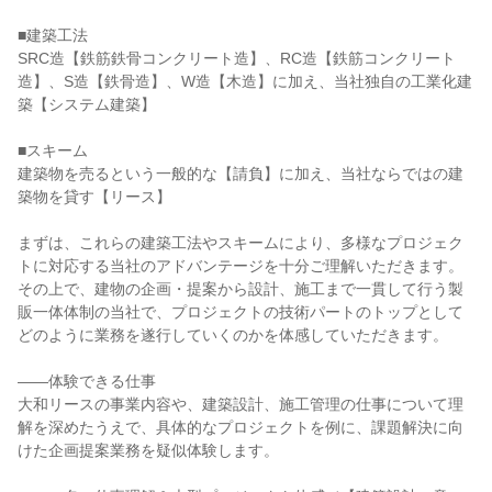
■建築工法
SRC造【鉄筋鉄骨コンクリート造】、RC造【鉄筋コンクリート
造】、S造【鉄骨造】、W造【木造】に加え、当社独自の工業化建
築【システム建築】
■スキーム
建築物を売るという一般的な【請負】に加え、当社ならではの建
築物を貸す【リース】
まずは、これらの建築工法やスキームにより、多様なプロジェク
トに対応する当社のアドバンテージを十分ご理解いただきます。
その上で、建物の企画・提案から設計、施工まで一貫して行う製
販一体体制の当社で、プロジェクトの技術パートのトップとして
どのように業務を遂行していくのかを体感していただきます。
――体験できる仕事
大和リースの事業内容や、建築設計、施工管理の仕事について理
解を深めたうえで、具体的なプロジェクトを例に、課題解決に向
けた企画提案業務を疑似体験します。