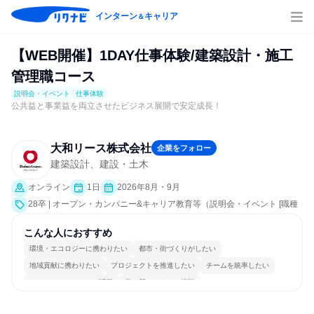
インターン
キャリア
＆
【WEB開催】1DAY仕事体験/建築設計・施工
管理職コース
説明会・イベント
仕事体験
公共益と事業益を両立させたビジネス展開で安定成長！
大和リース株式会社
企業をフォロー
建築設計、建設・土木
オンライン
1日
2026年8月・9月
28卒 | オープン・カンパニー&キャリア教育等（説明会・イベント [職種
研究、職場見学会、社員交流会、会社説明会、業界研究]、仕事体験）
こんな人におすすめ
環境・エコロジーに携わりたい
都市・街づくりがしたい
地域貢献に携わりたい
プロジェクトを推進したい
チームを統率したい
コミュニケーションが活発
常に新しいものに挑戦
女性が働きやすい環境で働ける
長く同じ会社に居続けられる