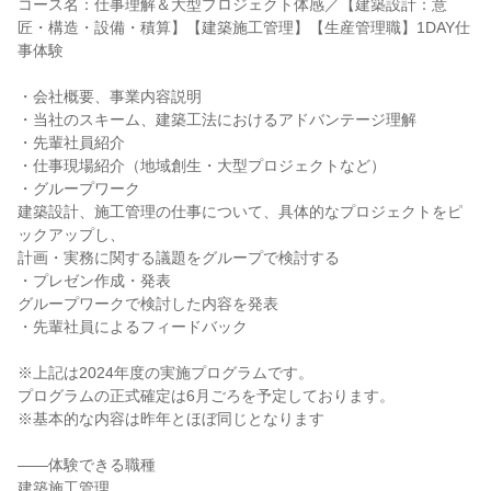
コース名：仕事理解＆大型プロジェクト体感／【建築設計：意
匠・構造・設備・積算】【建築施工管理】【生産管理職】1DAY仕
事体験
・会社概要、事業内容説明
・当社のスキーム、建築工法におけるアドバンテージ理解
・先輩社員紹介
・仕事現場紹介（地域創生・大型プロジェクトなど）
・グループワーク
建築設計、施工管理の仕事について、具体的なプロジェクトをピ
ックアップし、
計画・実務に関する議題をグループで検討する
・プレゼン作成・発表
グループワークで検討した内容を発表
・先輩社員によるフィードバック
※上記は2024年度の実施プログラムです。
プログラムの正式確定は6月ごろを予定しております。
※基本的な内容は昨年とほぼ同じとなります
――体験できる職種
建築施工管理