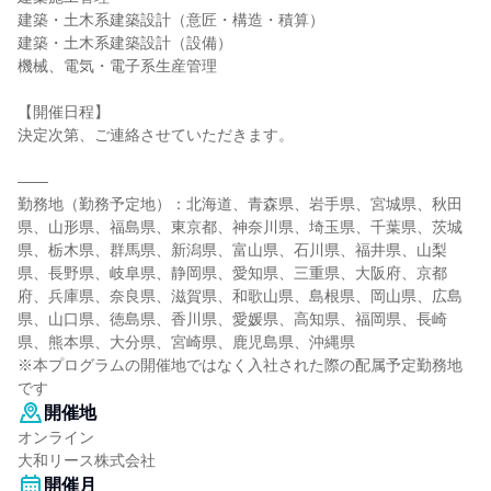
建築・土木系建築設計（意匠・構造・積算）
建築・土木系建築設計（設備）
機械、電気・電子系生産管理
【開催日程】
決定次第、ご連絡させていただきます。
――
勤務地（勤務予定地）：北海道、青森県、岩手県、宮城県、秋田
県、山形県、福島県、東京都、神奈川県、埼玉県、千葉県、茨城
県、栃木県、群馬県、新潟県、富山県、石川県、福井県、山梨
県、長野県、岐阜県、静岡県、愛知県、三重県、大阪府、京都
府、兵庫県、奈良県、滋賀県、和歌山県、島根県、岡山県、広島
県、山口県、徳島県、香川県、愛媛県、高知県、福岡県、長崎
県、熊本県、大分県、宮崎県、鹿児島県、沖縄県
※本プログラムの開催地ではなく入社された際の配属予定勤務地
です
開催地
オンライン
大和リース株式会社
開催月