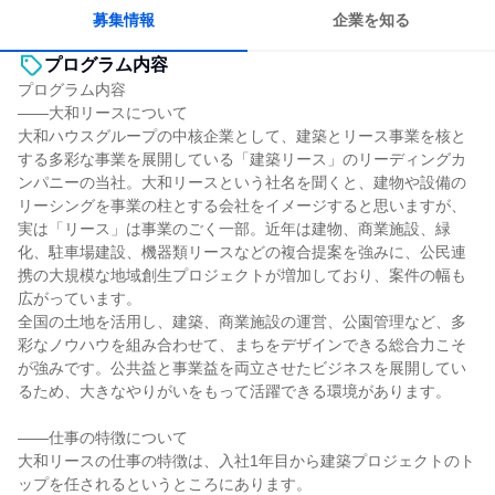
若手が裁量を持てる環境
募集情報
企業を知る
プログラム内容
プログラム内容
――大和リースについて
大和ハウスグループの中核企業として、建築とリース事業を核と
する多彩な事業を展開している「建築リース」のリーディングカ
ンパニーの当社。大和リースという社名を聞くと、建物や設備の
リーシングを事業の柱とする会社をイメージすると思いますが、
実は「リース」は事業のごく一部。近年は建物、商業施設、緑
化、駐車場建設、機器類リースなどの複合提案を強みに、公民連
携の大規模な地域創生プロジェクトが増加しており、案件の幅も
広がっています。
全国の土地を活用し、建築、商業施設の運営、公園管理など、多
彩なノウハウを組み合わせて、まちをデザインできる総合力こそ
が強みです。公共益と事業益を両立させたビジネスを展開してい
るため、大きなやりがいをもって活躍できる環境があります。
――仕事の特徴について
大和リースの仕事の特徴は、入社1年目から建築プロジェクトのト
ップを任されるというところにあります。