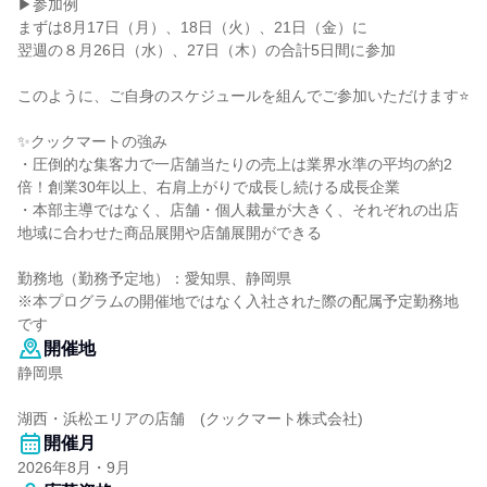
▶参加例
まずは8月17日（月）、18日（火）、21日（金）に
翌週の８月26日（水）、27日（木）の合計5日間に参加
このように、ご自身のスケジュールを組んでご参加いただけます⭐
✨クックマートの強み
・圧倒的な集客力で一店舗当たりの売上は業界水準の平均の約2
倍！創業30年以上、右肩上がりで成長し続ける成長企業
・本部主導ではなく、店舗・個人裁量が大きく、それぞれの出店
地域に合わせた商品展開や店舗展開ができる
勤務地（勤務予定地）：愛知県、静岡県
※本プログラムの開催地ではなく入社された際の配属予定勤務地
です
開催地
静岡県
湖西・浜松エリアの店舗 (クックマート株式会社)
開催月
2026年8月・9月