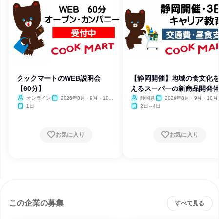
クックマートのWEB説明会
【静岡開催】地域の食文化
【60分】
えるスーパーの新商品開発
オンライン
2026年8月・9月・10
静岡県
2026年8月・9月・10月
月・11月・12月
月・12月
1日
2日～4日
お気に入り
お気に入り
この企業の募集
すべて見る