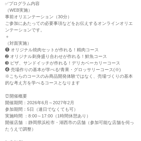
✅プログラム内容
（WEB実施）
事前オリエンテーション（30分）
ご参加にあたっての必要事項などをお伝えするオンラインオリエ
ンテーションです。
＋
（対面実施）
❶ オリジナル焼肉セットが作れる！精肉コース
➋ オリジナル刺身盛り合わせが作れる！鮮魚コース
➌ ピザ、サンドイッチが作れる！デリカベーカリーコース
❹ 売場作りの基本が学べる!青果・グロッサリーコース(※)
※こちらのコースのみ商品開発体験ではなく、売場づくりの基本
的な考え方を学べるコースとなります
⏰開催概要
開催期間：2026年6月～2027年2月
参加期間：5日（連日でなくても可）
実施時間 ：8:00～17:00（1時間休憩あり）
開催店舗 ：静岡県浜松市・湖西市の店舗（参加可能な店舗を伺っ
たうえで調整）