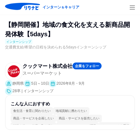
インターン
キャリア
＆
【静岡開催】地域の食文化を支える新商品開
発体験【5days】
インターンシップ
交通費支給/希望の日程を決められる5daysインターンシップ
クックマート株式会社
企業をフォロー
スーパーマーケット
静岡県
5日～10日
2026年8月・9月
28卒 | インターンシップ
こんな人におすすめ
食生活・食育に関わりたい
地域貢献に携わりたい
商品・サービスを企画したい
商品・サービスを販売したい
情熱を持って仕事に取り組む
コミュニケーションが活発
チームワークを重視
女性が働きやすい環境で働ける
長く同じ会社に居続けられる