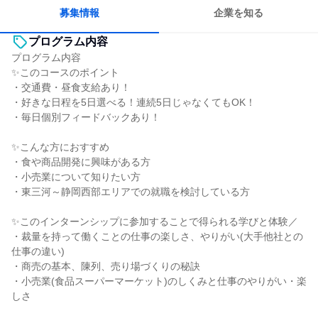
若手が裁量を持てる環境
募集情報
企業を知る
プログラム内容
プログラム内容
✨このコースのポイント
・交通費・昼食支給あり！
・好きな日程を5日選べる！連続5日じゃなくてもOK！
・毎日個別フィードバックあり！
✨こんな方におすすめ
・食や商品開発に興味がある方
・小売業について知りたい方
・東三河～静岡西部エリアでの就職を検討している方
✨このインターンシップに参加することで得られる学びと体験／
・裁量を持って働くことの仕事の楽しさ、やりがい(大手他社との
仕事の違い)
・商売の基本、陳列、売り場づくりの秘訣
・小売業(食品スーパーマーケット)のしくみと仕事のやりがい・楽
しさ