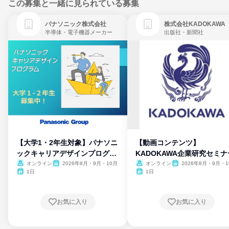
この募集と一緒に見られている募集
パナソニック株式会社
株式会社KADOKAWA
半導体・電子機器メーカー
出版社・新聞社
【大学1・2年生対象】パナソニ
【動画コンテンツ】
ックキャリアデザインプログラ
KADOKAWA企業研究セミナ
ム
オンライン
2026年8月・9月・10月
オンライン
2026年8月・9月・1
月・11月・12月
1日
1日
お気に入り
お気に入り