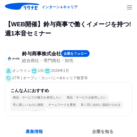
インターン
キャリア
＆
【WEB開催】鈴与商事で働くイメージを持つ!
週1本音セミナー
鈴与商事株式会社
企業をフォロー
総合商社・専門商社・卸売
オンライン
1日
2026年1月
27卒 | オープン・カンパニー&キャリア教育等
こんな人におすすめ
商品・サービスの魅力を表現したい
商品・サービスを販売したい
常に新しいものに挑戦
チームワークを重視
長く同じ会社に居続けられる
人とたくさん会話する
募集情報
企業を知る