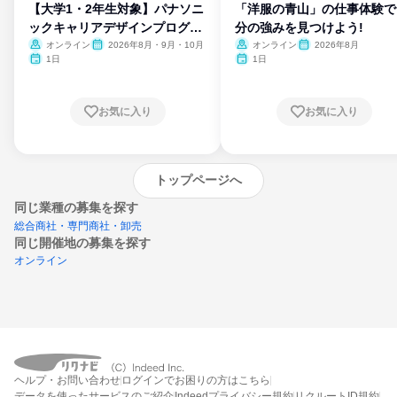
【大学1・2年生対象】パナソニ
「洋服の青山」の仕事体験で
ックキャリアデザインプログラ
分の強みを見つけよう!
ム
オンライン
2026年8月・9月・10月
オンライン
2026年8月
1日
1日
お気に入り
お気に入り
トップページへ
同じ業種の募集を探す
総合商社・専門商社・卸売
同じ開催地の募集を探す
オンライン
エントリーするとプログラムの詳細案内を
受け取れるようになります
ヘルプ・お問い合わせ
ログインでお困りの方はこちら
締切：なし
データを使ったサービスのご紹介
Indeedプライバシー規約
リクルートID規約