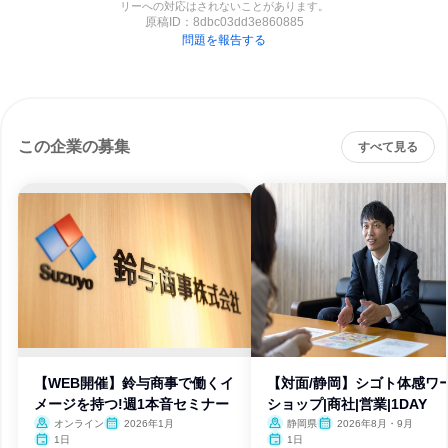
リーへの対応はされないことがあります。
原稿ID：
8dbc03dd3e860885
問題を報告する
この企業の募集
すべて見る
【WEB開催】鈴与商事で働くイ
【対面/静岡】シゴト体感ワ
メージを持つ!週1本音セミナー
ショップ|商社|営業|1DAY
オンライン
2026年1月
静岡県
2026年8月・9月
1日
1日