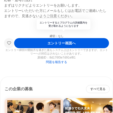
応募・選考の流れ
まずはリクナビよりエントリーをお願いします。
エントリーいただいた方にメールもしくはお電話でご連絡いたし
ますので、見逃さないようご注意ください。
エントリーするとプログラムの詳細案内を
受け取れるようになります
締切：なし
エントリー画面へ
エントリー締切や開始月を過ぎた後もシステム上はエントリーできますが、エント
リーへの対応はされないことがあります。
原稿ID：
8d176f3e7d91ef81
問題を報告する
この企業の募集
すべて見る