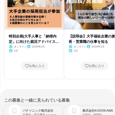
特別企画|大手人事と「納得内
【説明会】大手福祉企業の
定」に向けた就活アドバイス面
長・営業職の仕事を知る
談
オンライン
2026年2月
オンライン
2026年1月
1日
1日
お気に入り
お気に入り
この募集と一緒に見られている募集
パナソニック株式会社
株式会社KADOKAWA
半導体・電子機器メーカー
出版社・新聞社