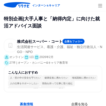
インターン
キャリア
＆
特別企画|大手人事と「納得内定」に向けた就
活アドバイス面談
株式会社スーパー・コート
企業をフォロー
生活関連サービス、看護・介護、福祉・独立行政法人・N
GO・NPO
オンライン
1日
2026年2月
27卒 | オープン・カンパニー&キャリア教育等
こんな人におすすめ
人・世の中の安全を守りたい
健康促進に携わりたい
地域貢献に携わりたい
人の仕事をサポートしたい
情熱を持って仕事に取り組む
コミュニケーションが活発
チームワークを重視
女性が働きやすい環境で働ける
人とたくさん会話する
募集情報
企業を知る