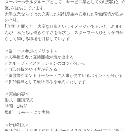
スーパーホテルグループとして、サービス業としての｢接客｣と｢介
護｣を提供しています。
大手企業ならではの充実した福利厚生や安定した労働環境が強み
の当社。
｢介護｣と聞くと、大変な仕事というイメージがあるかもしれませ
んが、私たちは働きやすさを追求し、スタッフ一人ひとりが自分
らしく輝ける職場を目指しています。
＜当コース参加のメリット＞
✅人事担当者と直接面接対策が出来る
✅グループディスカッションのコツが分かる
✅自己分析のやり方が分かる
✅履歴書やエントリーシートで人事が見ているポイントが分かる
✅参加特典として最終選考を確約いたします
＜実施内容＞
形式：面談形式
時間：1時間
場所：リモートにて実施
＜研修制度＞
当社では、入社後の成長をサポートする体系的な研修プログラム