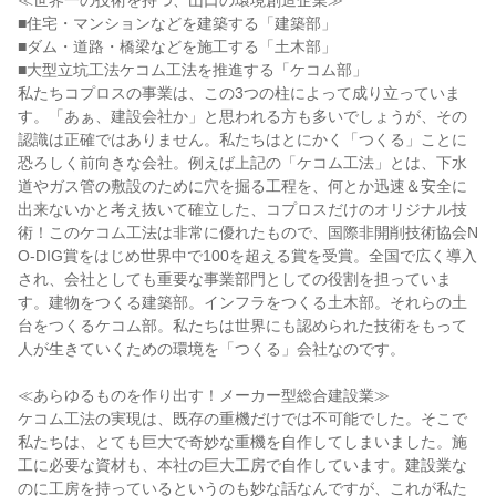
≪世界一の技術を持つ、山口の環境創造企業≫
■住宅・マンションなどを建築する「建築部」
■ダム・道路・橋梁などを施工する「土木部」
■大型立坑工法ケコム工法を推進する「ケコム部」
私たちコプロスの事業は、この3つの柱によって成り立っていま
す。「あぁ、建設会社か」と思われる方も多いでしょうが、その
認識は正確ではありません。私たちはとにかく「つくる」ことに
恐ろしく前向きな会社。例えば上記の「ケコム工法」とは、下水
道やガス管の敷設のために穴を掘る工程を、何とか迅速＆安全に
出来ないかと考え抜いて確立した、コプロスだけのオリジナル技
術！このケコム工法は非常に優れたもので、国際非開削技術協会N
O-DIG賞をはじめ世界中で100を超える賞を受賞。全国で広く導入
され、会社としても重要な事業部門としての役割を担っていま
す。建物をつくる建築部。インフラをつくる土木部。それらの土
台をつくるケコム部。私たちは世界にも認められた技術をもって
人が生きていくための環境を「つくる」会社なのです。
≪あらゆるものを作り出す！メーカー型総合建設業≫
ケコム工法の実現は、既存の重機だけでは不可能でした。そこで
私たちは、とても巨大で奇妙な重機を自作してしまいました。施
工に必要な資材も、本社の巨大工房で自作しています。建設業な
のに工房を持っているというのも妙な話なんですが、これが私た