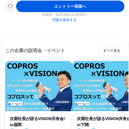
エントリー画面へ
原稿ID：
8d0144d1114b0d52
問題を報告する
この企業の説明会・イベント
すべて見る
次期社長が語るVISION共有会!
次期社長が語るVISION共有会
in福岡
in下関