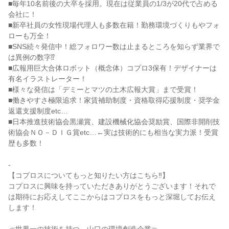
■毎年10名前後の大卒を採用。現在は従業員の1/3が20代で占める
会社に！
■新卒社員の女性現場代理人も多数在籍！勤務環境づくりもやフォ
ローも万全！
■SNS続々発信中！総フォロワー数は止まるところを知らず業界で
は異例の数字⁉
■広報用巨大合体ロボット（概念体）コプロ3保有！デザイナーは
有名イラストレーター！
■様々な発信は「デミーとマツの土木広報大賞」まで受賞！
■働きやすさ極限追求！家賃補助制度・資格取得応援制度・奨学金
返還支援制度etc…
■日本推進技術協会黒瀬賞、建設機械化協会奨励賞、国際非開削技
術協会ＮＯ－ＤＩＧ賞etc…←実は技術的にも相当な実力派！受賞
歴も多数！
-
【コプロスについてもっと知りたい方はこちら‼】
コプロスに興味を持っていただきありがとうございます！それで
は期待にお応えしてここからはコプロスをもっと深堀してお伝え
します！