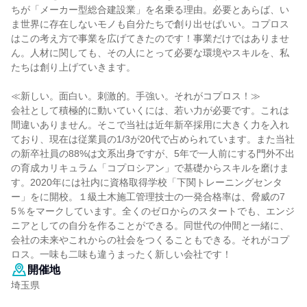
ちが「メーカー型総合建設業」を名乗る理由。必要とあらば、い
ま世界に存在しないモノも自分たちで創り出せばいい。コプロス
はこの考え方で事業を広げてきたのです！事業だけではありませ
ん。人材に関しても、その人にとって必要な環境やスキルを、私
たちは創り上げていきます。
≪新しい。面白い。刺激的。手強い。それがコプロス！≫
会社として積極的に動いていくには、若い力が必要です。これは
間違いありません。そこで当社は近年新卒採用に大きく力を入れ
ており、現在は従業員の1/3が20代で占められています。また当社
の新卒社員の88%は文系出身ですが、5年で一人前にする門外不出
の育成カリキュラム「コプロシアン」で基礎からスキルを磨けま
す。2020年には社内に資格取得学校「下関トレーニングセンタ
ー」をに開校。１級土木施工管理技士の一発合格率は、脅威の7
5％をマークしています。全くのゼロからのスタートでも、エンジ
ニアとしての自分を作ることができる。同世代の仲間と一緒に、
会社の未来やこれからの社会をつくることもできる。それがコプ
ロス。一味も二味も違うまったく新しい会社です！
開催地
埼玉県