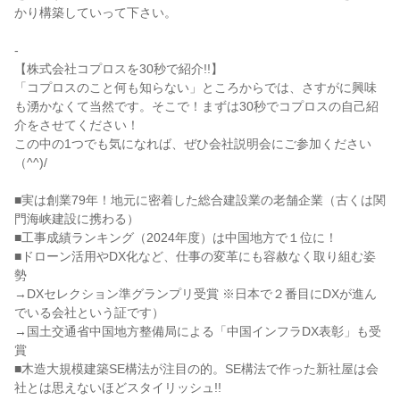
かり構築していって下さい。
-
【株式会社コプロスを30秒で紹介!!】
「コプロスのこと何も知らない」ところからでは、さすがに興味
も湧かなくて当然です。そこで！まずは30秒でコプロスの自己紹
介をさせてください！
この中の1つでも気になれば、ぜひ会社説明会にご参加ください
（^^)/
■実は創業79年！地元に密着した総合建設業の老舗企業（古くは関
門海峡建設に携わる）
■工事成績ランキング（2024年度）は中国地方で１位に！
■ドローン活用やDX化など、仕事の変革にも容赦なく取り組む姿
勢
→DXセレクション準グランプリ受賞 ※日本で２番目にDXが進ん
でいる会社という証です）
→国土交通省中国地方整備局による「中国インフラDX表彰」も受
賞
■木造大規模建築SE構法が注目の的。SE構法で作った新社屋は会
社とは思えないほどスタイリッシュ!!