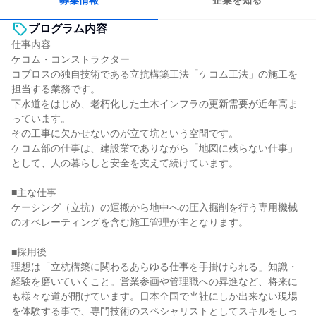
募集情報
企業を知る
プログラム内容
仕事内容
ケコム・コンストラクター
コプロスの独自技術である立抗構築工法「ケコム工法」の施工を
担当する業務です。
下水道をはじめ、老朽化した土木インフラの更新需要が近年高ま
っています。
その工事に欠かせないのが立て坑という空間です。
ケコム部の仕事は、建設業でありながら「地図に残らない仕事」
として、人の暮らしと安全を支えて続けています。
■主な仕事
ケーシング（立抗）の運搬から地中への圧入掘削を行う専用機械
のオペレーティングを含む施工管理が主となります。
■採用後
理想は「立杭構築に関わるあらゆる仕事を手掛けられる」知識・
経験を磨いていくこと。営業参画や管理職への昇進など、将来に
も様々な道が開けています。日本全国で当社にしか出来ない現場
を体験する事で、専門技術のスペシャリストとしてスキルをしっ