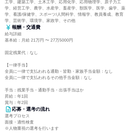
工学、建築工学、土木工学、応用化学、応用物理学、原子力工
学、経営工学、農学、水産学、畜産学、獣医学、医学、歯学、薬
学、看護/保健学、スポーツ/人間科学、情報学、教員養成、教育
学、芸術学、環境学、家政学、その他
報酬・交通費
給与詳細
基本給：月給 21万円 〜 27万5000円
固定残業代：なし
【一律手当】
全員に一律で支払われる通勤・皆勤・家族手当金額：なし
全員に一律で支払われるその他手当金額：なし
手当：残業手当・通勤手当・出張手当ほか
昇給：年1回
賞与：年2回
応募・選考の流れ
選考プロセス
面接・適性検査
※人物重視の選考を行います