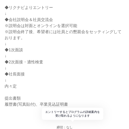
◆リクナビよりエントリー
↓
◆会社説明会＆社員交流会
※説明会は対面とオンラインを選択可能
※説明会終了後、希望者には社員との懇親会をセッティングして
おります。
↓
◆1次面談
↓
◆2次面接・適性検査
↓
◆社長面接
↓
内々定
提出書類
履歴書(写真貼付)、卒業見込証明書
エントリーするとプログラムの詳細案内を
受け取れるようになります
締切：なし