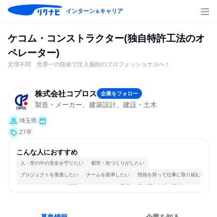
インターン
キャリア
＆
ケコム・コンストラクター(独自特許工法のオ
ペレーター)
文理不問 世界一の技術で圧入掘削のプロフェッショナルへ！
株式会社コプロス
企業をフォロー
製造・メーカー、建築設計、建設・土木
埼玉県
27卒
こんな人におすすめ
人・世の中の安全を守りたい
都市・街づくりがしたい
プロジェクトを推進したい
チームを統率したい
情熱を持って仕事に取り組む
コミュニケーションが活発
チームワークを重視
長く同じ会社に居続けられる
一つの専門分野を極める
若手が裁量を持てる環境