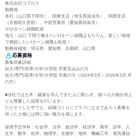
株式会社コプロス
勤務地
本社（山口県下関市）、関東支店（埼玉県加須市）、関西支店
（京都府久世郡）、中部営業所（愛知県弥富市）
※UIターン就職歓迎
地元・山口 下関で働きたいUターン就職はもちろん、新しい地域
で挑戦したいIターン就職も歓迎！
勤務候補地：埼玉県、愛知県、京都府、山口県
応募資格
募集対象詳細
短大/専門/高専/大学/大学院 卒業見込みの方
短大/専門/高専/大学/大学院 卒業の方（2024年3月～2026年3月 卒
の方）
■当社では土木・建築を学んできた人に限らず、個々の人物を何よ
りも尊重した採用を行います。
ただそうした中でも、組織づくりにプラスになるであろう素養を
持った人物には特に強い魅力を感じます。
採用予定学科：社会学、法学、政治学、経済学、商学、語学、人
文学、数学、化学、物理学、生物学、地学、機械工学、電気通信