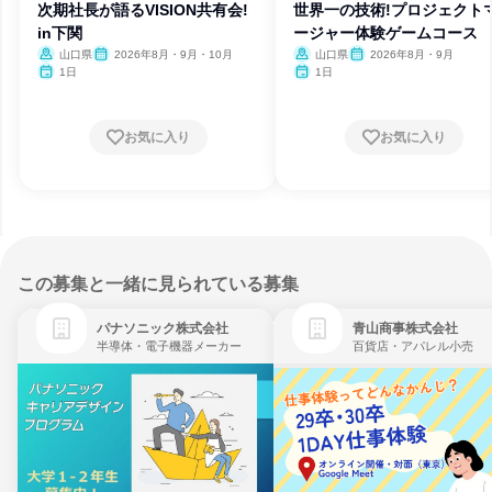
次期社長が語るVISION共有会!
世界一の技術!プロジェクト
in下関
ージャー体験ゲームコース
山口県
2026年8月・9月・10月
山口県
2026年8月・9月
1日
1日
お気に入り
お気に入り
この募集と一緒に見られている募集
パナソニック株式会社
青山商事株式会社
半導体・電子機器メーカー
百貨店・アパレル小売