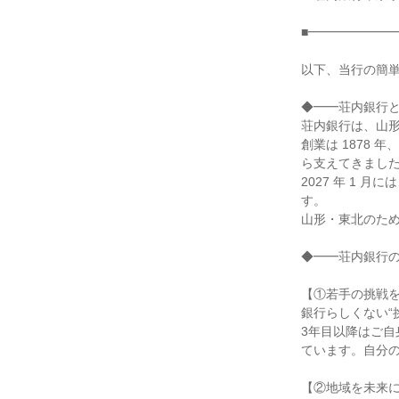
■━━━━━━━
以下、当行の簡
◆━━荘内銀行
荘内銀行は、山
創業は 1878
ら支えてきまし
2027 年 1
す。
山形・東北のため
◆━━荘内銀行
【①若手の挑戦
銀行らしくない“
3年目以降はご
ています。自分
【②地域を未来