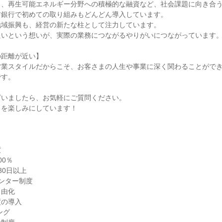
し、再生可能エネルギー分野への積極的な融資など、社会課題に向き合
方銀行で初めての取り組みもどんどん導入しています。
地域振興も、経営の新たな柱として注力しています。
たいという想いが、実際の業務につながるやりがいにつながっています
の距離が近い】
営業スタイルだからこそ、お客さまの人生や事業に深く関わることがで
です。
ざいましたら、お気軽にご質問ください。
とを楽しみにしています！
度
00％
30日以上
ンター制度
自由化
度の導入
ング