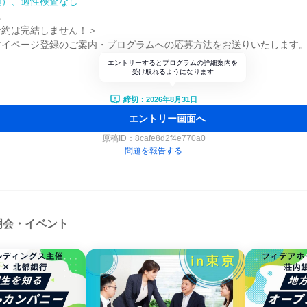
順）、適性検査なし
れ
予約は完結しません！＞
マイページ登録のご案内・プログラムへの応募方法をお送りいたします
エントリーするとプログラムの詳細案内を
受け取れるようになります
締切：2026年8月31日
エントリー画面へ
原稿ID：
8cafe8d2f4e770a0
問題を報告する
明会・イベント