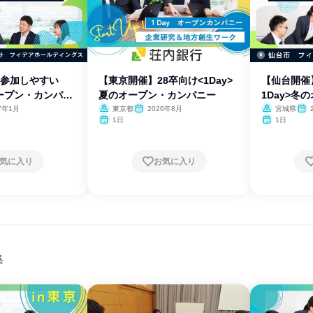
<参加しやすい
【東京開催】28卒向け<1Day>
【仙台開催
オープン・カンパニ
夏のオープン・カンパニー
1Day>冬
ー
7年1月
東京都
2026年8月
宮城県
1日
1日
気に入り
お気に入り
集