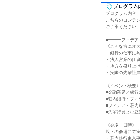
プログラム
プログラム内容
こちらのコンテ
ご了承ください
■━━━フィデア
《こんな方にオ
・銀行の仕事に
・法人営業の仕
・地方を盛り上
・実際の先輩社
《イベント概要
■金融業界と銀
■荘内銀行・フ
■フィデア・荘
■先輩行員との座
《会場・日時》
以下の会場にて
・荘内銀行東京