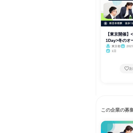
【東京開催】
1Day>冬の
ー
東京都
202
1日
お
この企業の募