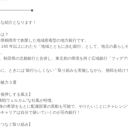
━━━━━━━━■
単な紹介となります！
とは？
形県鶴岡市で創業した地域密着型の地方銀行です。
 年、 140 年以上にわたり「地域とともに歩む銀行」として、地元の暮ら
た。
 月には、秋田県の北都銀行と合併し、東北初の県境を跨ぐ広域銀行「フィデ
に、ときには“銀行らしくない ” 取り組みも実施しながら、挑戦を続け
の魅力３選
を後押しする風土】
挑戦ウェルカム”な社風が特徴。
自身の希望をもとに配属部署の異動も可能で、やりたいことにチャレンジ
のキャリアは自分で築いていくのが荘内銀行！
につなぐ取り組み】