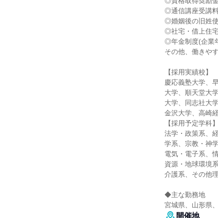
◎資格取得奨励
◎通信講座受講
◎婚姻後の旧姓
◎社宅・借上住
◎年金制度(企業
その他、働きや
【採用実績校】
慶応義塾大学、
大学、順天堂大
大学、同志社大
金沢大学、高崎
【採用予定学科
法学・政策系、
学系、宗教・神
電気・電子系、
資源・地球環境
介護系、その他
◆主な勤務地
宮城県、山形県
開催地