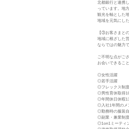
北都銀行と連携
っています。地
観光を軸とした
地域を元気にし
【③お客さまと
地域に根ざした
ならではの魅力
ご不明な点がご
お会いできるこ
◎女性活躍
◎若手活躍
◎フレックス制
◎男性育休取得1
◎年間休日休暇1
◎入社1年間のメ
◎勤務時の服装
◎副業・兼業制
◎1on1ミーティ