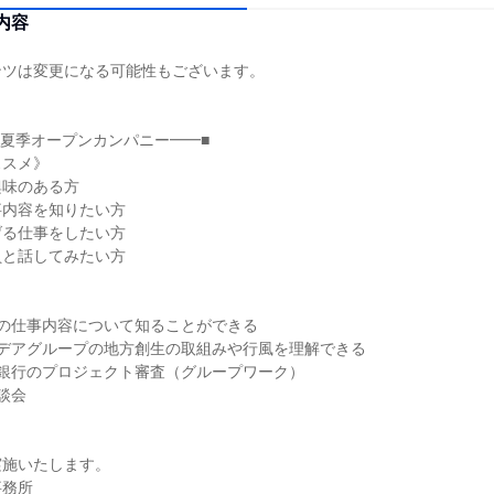
内容
ンツは変更になる可能性もございます。
。
 夏季オープンカンパニー━━■
ススメ》
興味のある方
事内容を知りたい方
げる仕事をしたい方
員と話してみたい方
》
行の仕事内容について知ることができる
ィデアグループの地方創生の取組みや行風を理解できる
内銀行のプロジェクト審査（グループワーク）
談会
実施いたします。
事務所