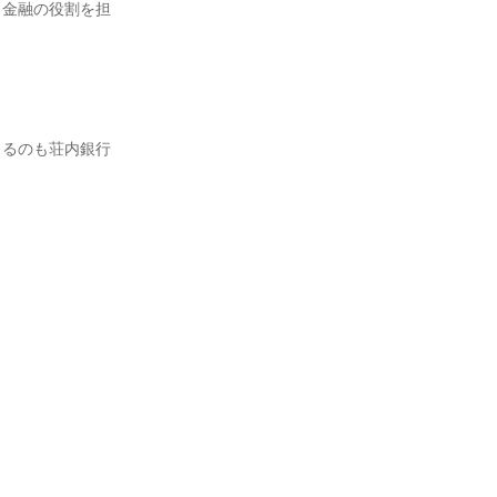
う金融の役割を担
。
きるのも荘内銀行