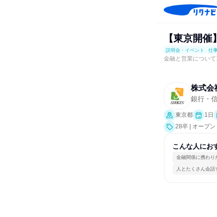
【東京開催】
説明会・イベント
仕
金融と営業について
株式会
銀行・
東京都
1日
28卒 | オ
事体験）
こんな人にお
金融関係に携わり
人とたくさん会話