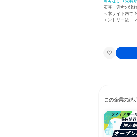
選考なし（先着
応募・選考の流
＜本サイト内で
エントリー後、
この企業の説