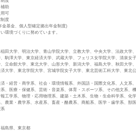
金制度
料補助
使用可
宅制度
年金基金、個人型確定拠出年金制度)
すい環境づくりに努めています。
早稲田大学、明治大学、青山学院大学、立教大学、中央大学、法政大学
学、駒澤大学、東京経済大学、武蔵大学、フェリス女学院大学、清泉女
学、立命館大学、東北大学、山形大学、新潟大学、福島大学、秋田大学
経済大学、東北学院大学、宮城学院女子大学、東北芸術工科大学、東北公
】
経済・経営・商学系、社会・環境情報系、外国語・国際文化系、人文系
学系、医療・保健系、芸術・音楽系、体育・スポーツ系、その他文系、
情報工学系、物理・応用物理系、建築・土木系、生物・生命科学系、化
系、農業・農学系、水産系、畜産・酪農系、商船系、医学・歯学系、獣
理系
、福島県、東京都