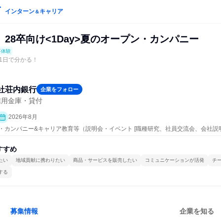
インターン
キャリア
＆
28卒向け<1Day>夏のオープン・カンパニー
事体験
1日で分かる！
社荘内銀行
企業をフォロー
信用金庫・貸付
2026年8月
ープン・カンパニー&キャリア教育等（説明会・イベント [職種研究、社員交流会、会社説
すすめ
たい
地域貢献に携わりたい
商品・サービスを販売したい
コミュニケーションが活発
チ
する
募集情報
企業を知る