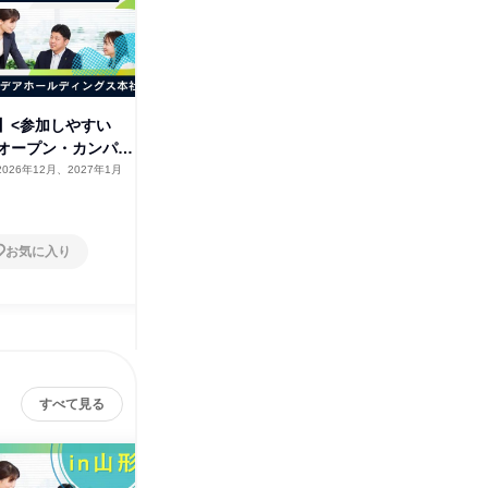
】<参加しやすい
【宮城開催】28卒向け<1Day>
【山形開
のオープン・カンパニ
夏のオープン・カンパニー
夏のオー
2026年12月、2027年1月
宮城県
2026年8月
山形県
1日
2日～4
お気に入り
お気に入り
すべて見る