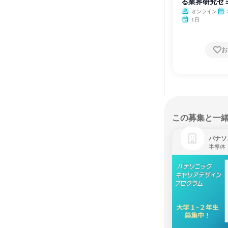
る業界研究セ
オンライン
1日
お
この募集と一
パナソ
半導体