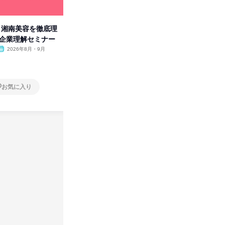
卒】湘南美容を徹底理
人事の心を動かす「自己表現」
「洋服の
付企業理解セミナー
の極意/選考官の本音を動画で公
分の強み
開
2026年8月・9月
オンライン
2026年8月・9月・10
オンラ
月・11月・12月
1日
1日
お気に入り
お気に入り