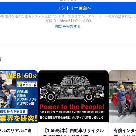
エントリー画面へ
や開始月を過ぎた後もシステム上はエントリーできますが、エントリーへの対応はされない
原稿ID：
8b9d511f0bdafa93
問題を報告する
集
クルのリアルに迫
【1.5h/栃木】自動車リサイクル
有償インタ