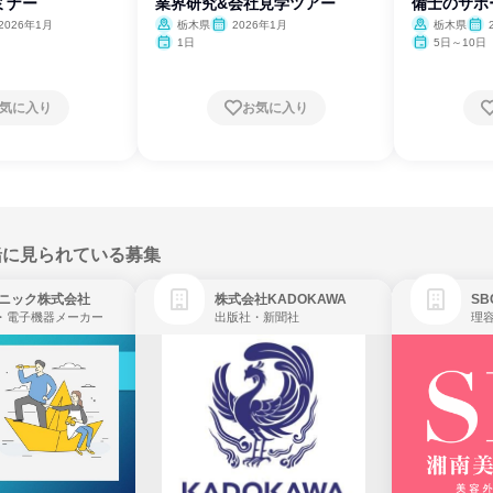
ミナー
業界研究&会社見学ツアー
備士のサポ
2026年1月
栃木県
2026年1月
栃木県
月・1
1日
5日～10日
月
気に入り
お気に入り
緒に見られている募集
ニック株式会社
株式会社KADOKAWA
・電子機器メーカー
出版社・新聞社