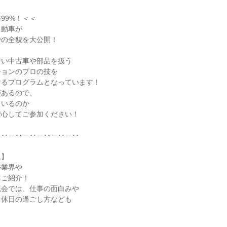
99%！＜＜
自動車が
での全貌を大公開！
ない中古車や部品を扱う
ションのプロの技を
けるプログラムとなっています！
があるので、
ているのか
安心してご参加ください！
－･･－･･－･･－･･－･･－･･
ム】
ル業界や
てご紹介！
流会では、仕事の面白みや
、休日の過ごし方なども