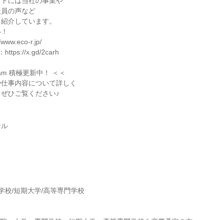
イトには当社の事業や
社員の声など
を紹介しています。
い！
ww.eco-r.jp/
ttps://x.gd/2carh
gram 積極更新中！ ＜＜
や仕事内容について詳しく
ぜひご覧ください♪
ール
】
門学校/短期大学/高等専門学校
】