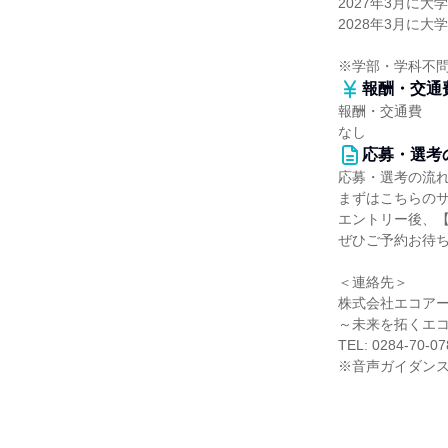
2027年3月に
2028年3月に
※学部・学科不
報酬・交通
報酬・交通費
なし
応募・選考
応募・選考の流
まずはこちらの
エントリー後、
ぜひご予約お待
＜連絡先＞
株式会社エコアール
～未来を拓くエ
TEL: 0284-70-07
※音声ガイダンス