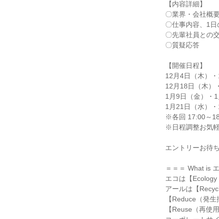
【内容詳細】
〇業界・会社概
〇仕事内容、1日
〇先輩社員との
〇質疑応答
【開催日程】
12月4日（木）・
12月18日（木）
1月9日（金）・1
1月21日（水）・
※各回 17:00～18
※日程調整お気軽
エントリーお待
＝＝＝ What i
エコは【Ecolog
アールは【Recy
【Reduce（発
【Reuse（再使