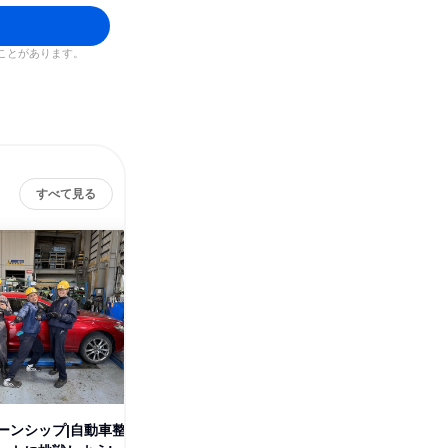
ことがあります。
すべて見る
ーンシップ|自動車整
有償インターンシップ|自動車パ
お客様の