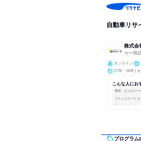
自動車リサ
株式会
カー用
オンライン
27卒・28卒 
こんな人にお
環境・エコロジー
コミュニケーショ
明確な目標を追い
プログラム