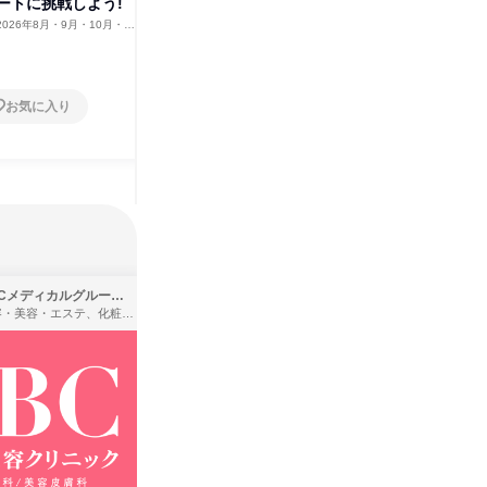
ートに挑戦しよう!
ーツ用品の店舗販売に挑戦!
ルを学ぶ
験
2026年8月・9月・10月・11
栃木県
2026年8月・9月・10月・11
栃木県
2月、2027年1月・2月・3
月・12月、2027年1月・2月・3
5日～10日
1日
月
お気に入り
お気に入り
SBCメディカルグループ株式会社
株式会社バンダイ
理容・美容・エステ、化粧品・理美容用品小売、医療・病院
アパレル・繊維・スポーツメーカー、製造・メーカー、ゲーム制作・販売