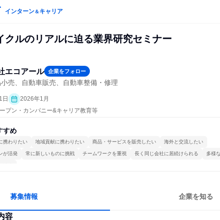
インターン
キャリア
＆
イクルのリアルに迫る業界研究セミナー
社エコアール
企業をフォロー
品小売、自動車販売、自動車整備・修理
1日
2026年1月
| オープン・カンパニー&キャリア教育等
すすめ
に携わりたい
地域貢献に携わりたい
商品・サービスを販売したい
海外と交流したい
ンが活発
常に新しいものに挑戦
チームワークを重視
長く同じ会社に居続けられる
多様
かける
募集情報
企業を知る
内容