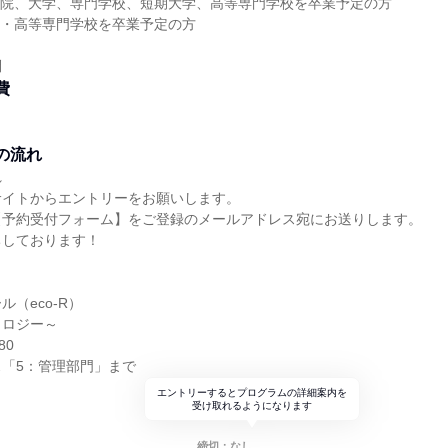
大学院、大学、専門学校、短期大学、高等専門学校を卒業予定の方
大学・高等専門学校を卒業予定の方
問
費
の流れ
れ
サイトからエントリーをお願いします。
【予約受付フォーム】をご登録のメールアドレス宛にお送りします。
ちしております！
（eco-R）
コロジー～
80
「5：管理部門」まで
エントリーするとプログラムの詳細案内を
受け取れるようになります
締切：なし