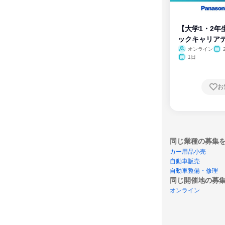
【大学1・2年
ックキャリア
ム
オンライン
1日
お
同じ業種の募集
カー用品小売
自動車販売
自動車整備・修理
同じ開催地の募
オンライン