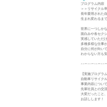
プログラム内容
＞＞リサイクル率
長年愛用された
生まれ変わるま
世界に一つしか
面白みや各セク
実感していただ
多種多様な仕事
自分に何が向い
わからない方も
･･－･･－･･－･･
【実施プログラ
自動車リサイク
事業内容につい
先輩社員との交
大変だったこと
お話しします！