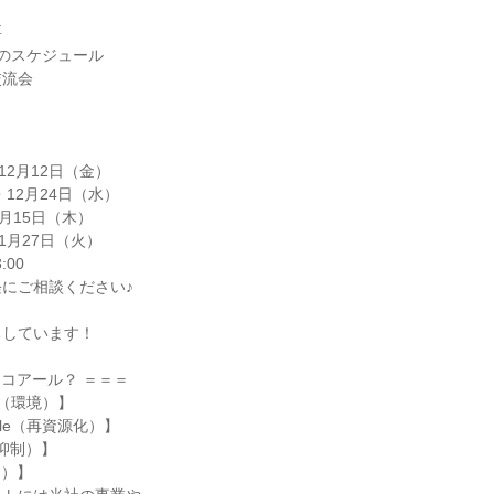
要
のスケジュール
交流会
12月12日（金）
・12月24日（水）
月15日（木）
1月27日（火）
:00
にご相談ください♪
ちしています！
s エコアール？ ＝＝＝
y（環境）】
cle（再資源化）】
生抑制）】
用）】