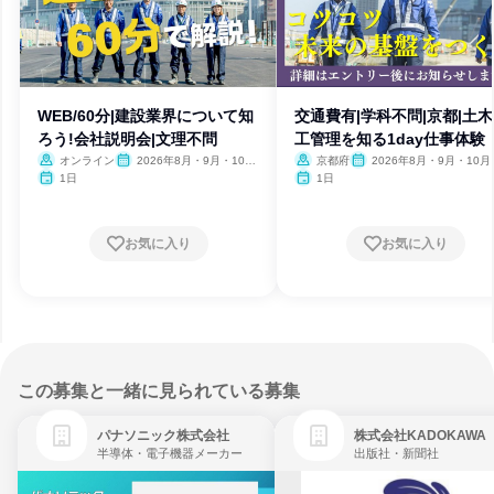
WEB/60分|建設業界について知
交通費有|学科不問|京都|土
ろう!会社説明会|文理不問
工管理を知る1day仕事体験
オンライン
2026年8月・9月・10
京都府
2026年8月・9月・10月
月・11月
月
1日
1日
お気に入り
お気に入り
この募集と一緒に見られている募集
パナソニック株式会社
株式会社KADOKAWA
半導体・電子機器メーカー
出版社・新聞社