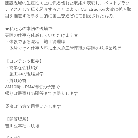
建設現場の生産性向上に係る優れた取組を表彰し、ベストプラク
ティスとして広く紹介することによりi-Construction大賞に係る取
組を推進する事を目的に国土交通省にて創設されたもの。
★私たちの本物の現場で
実際の仕事を体感していただけます★
・体験できる職種…施工管理職
・体験できる仕事内容…土木施工管理職の実際の現場業務等
【コンテンツ概要】
・簡単な会社紹介
・施工中の現場見学
・質疑応答
AM10時～PM4時頃の予定で
帰りは最寄りの駅等までお送りします。
昼食は当方で用意いたします
【開催場所】
吉川組本社～現場