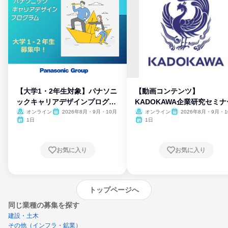
【大学1・2年生対象】パナソニ
【動画コンテンツ】
ックキャリアデザインプログラ
KADOKAWA企業研究セミナ
ム
オンライン
2026年8月・9月・10月
オンライン
2026年8月・9月・1
月・11月・12月
1日
1日
お気に入り
お気に入り
トップページへ
同じ業種の募集を探す
建設・土木
その他（インフラ・鉱業）