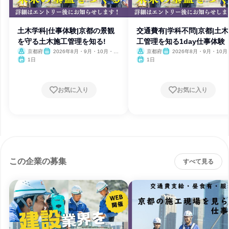
土木学科|仕事体験|京都の景観
交通費有|学科不問|京都|土
を守る土木施工管理を知る!
工管理を知る1day仕事体験
京都府
2026年8月・9月・10月・11
京都府
2026年8月・9月・10月
月
月
1日
1日
お気に入り
お気に入り
この企業の募集
すべて見る