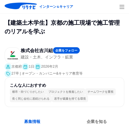
インターン
キャリア
＆
【建築土木学生】京都の施工現場で施工管理
のリアルを学ぶ
株式会社吉川組
企業をフォロー
建設・土木、インフラ・鉱業
京都府
1日
2026年2月
27卒 | オープン・カンパニー&キャリア教育等
こんな人におすすめ
都市・街づくりがしたい
プロジェクトを推進したい
チームワークを重視
長く同じ会社に居続けられる
若手が裁量を持てる環境
募集情報
企業を知る