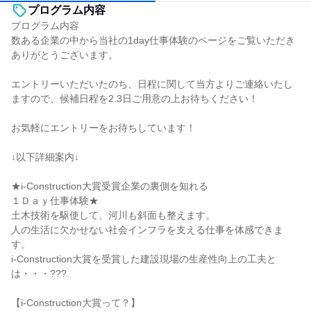
プログラム内容
プログラム内容
数ある企業の中から当社の1day仕事体験のページをご覧いただき
ありがとうございます。
エントリーいただいたのち、日程に関して当方よりご連絡いたし
ますので、候補日程を2.3日ご用意の上お待ちください！
お気軽にエントリーをお待ちしています！
↓以下詳細案内↓
★i-Construction大賞受賞企業の裏側を知れる
１Ｄａｙ仕事体験★
土木技術を駆使して、河川も斜面も整えます。
人の生活に欠かせない社会インフラを支える仕事を体感できま
す。
i-Construction大賞を受賞した建設現場の生産性向上の工夫と
は・・・???
【i-Construction大賞って？】