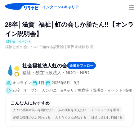
インターン
キャリア
＆
28卒│滋賀│福祉│虹の会しか勝たん!!【オンラ
イン説明会】
説明会・イベント
福祉と虹の会について知れる説明会│業界未経験歓迎
社会福祉法人虹の会
企業をフォロー
福祉・独立行政法人・NGO・NPO
オンライン
1日
2026年8月・9月
28卒 | オープン・カンパニー&キャリア教育等（説明会・イベント [職種
研究、就活サポート、会社説明会、業界研究]）
こんな人におすすめ
人々に感動や笑いを届けたい
人の成長を支えたい
チームワークを重視
多様な職種の人と関われる
人とたくさん会話する
目標に追われず働ける