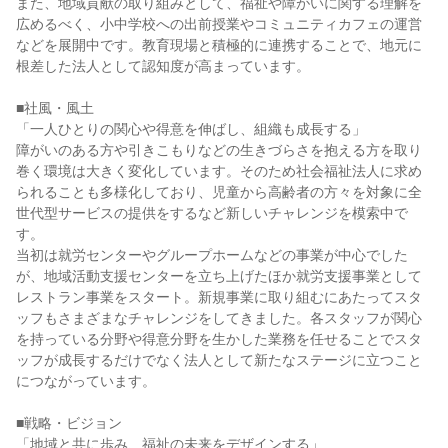
また、地域貢献の取り組みとして、福祉や障がいに関する理解を
広めるべく、小中学校への出前授業やコミュニティカフェの運営
などを展開中です。教育現場と積極的に連携することで、地元に
根差した法人として認知度が高まっています。
■社風・風土
「一人ひとりの関心や得意を伸ばし、組織も成長する」
障がいのある方や引きこもりなどの生きづらさを抱える方を取り
巻く環境は大きく変化しています。そのため社会福祉法人に求め
られることも多様化しており、児童から高齢者の方々を対象に全
世代型サービスの提供をするなど新しいチャレンジを模索中で
す。
当初は就労センターやグループホームなどの事業が中心でした
が、地域活動支援センターを立ち上げたほか就労支援事業として
レストラン事業をスタート。新規事業に取り組むにあたってスタ
ッフもさまざまなチャレンジをしてきました。各スタッフが関心
を持っている分野や得意分野を生かした業務を任せることでスタ
ッフが成長するだけでなく法人として新たなステージに立つこと
につながっています。
■戦略・ビジョン
「地域と共に歩み、福祉の未来をデザインする」