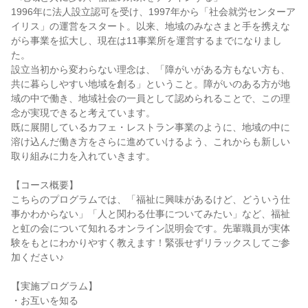
1996年に法人設立認可を受け、1997年から「社会就労センターア
イリス」の運営をスタート。以来、地域のみなさまと手を携えな
がら事業を拡大し、現在は11事業所を運営するまでになりまし
た。
設立当初から変わらない理念は、「障がいがある方もない方も、
共に暮らしやすい地域を創る」ということ。障がいのある方が地
域の中で働き、地域社会の一員として認められることで、この理
念が実現できると考えています。
既に展開しているカフェ・レストラン事業のように、地域の中に
溶け込んだ働き方をさらに進めていけるよう、これからも新しい
取り組みに力を入れていきます。
【コース概要】
こちらのプログラムでは、「福祉に興味があるけど、どういう仕
事かわからない」「人と関わる仕事についてみたい」など、福祉
と虹の会について知れるオンライン説明会です。先輩職員が実体
験をもとにわかりやすく教えます！緊張せずリラックスしてご参
加ください♪
【実施プログラム】
・お互いを知る