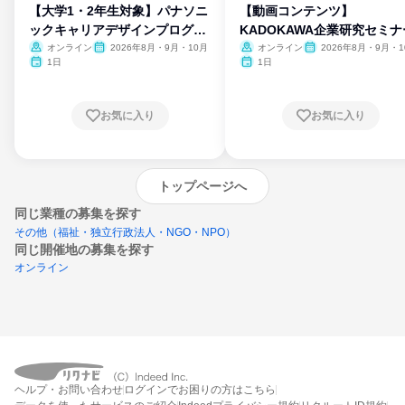
【大学1・2年生対象】パナソニ
【動画コンテンツ】
ックキャリアデザインプログラ
KADOKAWA企業研究セミナ
ム
オンライン
2026年8月・9月・10月
オンライン
2026年8月・9月・1
月・11月・12月
1日
1日
お気に入り
お気に入り
トップページへ
同じ業種の募集を探す
その他（福祉・独立行政法人・NGO・NPO）
同じ開催地の募集を探す
オンライン
エントリーするとプログラムの詳細案内を
ヘルプ・お問い合わせ
ログインでお困りの方はこちら
受け取れるようになります