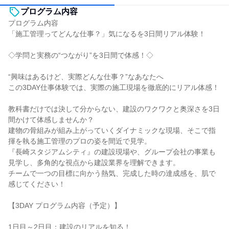
プログラム内容
プログラム内容
「施工管理ってどんな仕事？」気になるを3日間リアル体験！
◇学問と実務の“つながり”を3日間で体感！◇
“興味はあるけど、実際どんな仕事？”なあなたへ
この3DAY仕事体験では、実際の施工現場を徹底的にリアル体感！
教科書だけでは決して分からない、建設のワクワクと奥深さを3日
間かけて体感しませんか？
建物の骨組みが組み上がっていくダイナミックな現場、そこで指
揮を執る施工管理のプロの姿を間近で見学。
『長崎スタジアムシティ』の建設現場や、グループ会社の事業も
見学し、多角的な視点から建設業界を理解できます。
チームで一つの目標に向かう熱気、完成した時の達成感を、肌で
感じてください！
【3DAY プログラム内容（予定）】
1日目～2日目：建設のリアルを知る！