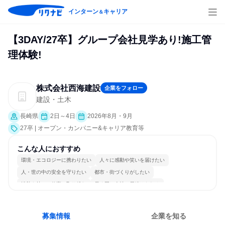
インターン
キャリア
＆
【3DAY/27卒】グループ会社見学あり!施工管
理体験!
株式会社西海建設
企業をフォロー
建設・土木
長崎県
2日～4日
2026年8月・9月
27卒 | オープン・カンパニー&キャリア教育等
こんな人におすすめ
環境・エコロジーに携わりたい
人々に感動や笑いを届けたい
人・世の中の安全を守りたい
都市・街づくりがしたい
情熱を持って仕事に取り組む
長く同じ会社に居続けられる
多様な職種の人と関われる
一つの専門分野を極める
若手が裁量を持てる環境
人とたくさん会話する
募集情報
企業を知る