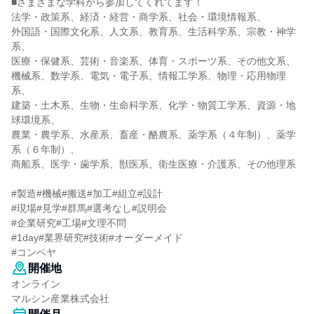
■さまざまな学科から参加してくれてます！
法学・政策系、経済・経営・商学系、社会・環境情報系、
外国語・国際文化系、人文系、教育系、生活科学系、宗教・神学
系、
医療・保健系、芸術・音楽系、体育・スポーツ系、その他文系、
機械系、数学系、電気・電子系、情報工学系、物理・応用物理
系、
建築・土木系、生物・生命科学系、化学・物質工学系、資源・地
球環境系、
農業・農学系、水産系、畜産・酪農系、薬学系（４年制）、薬学
系（６年制）、
商船系、医学・歯学系、獣医系、衛生医療・介護系、その他理系
#製造#機械#搬送#加工#組立#設計
#現場#見学#群馬#選考なし#説明会
#企業研究#工場#文理不問
#1day#業界研究#技術#オーダーメイド
#コンベヤ
開催地
オンライン
マルシン産業株式会社