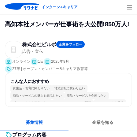
インターン
キャリア
＆
高知本社メンバーが仕事術を大公開!850万人!
株式会社ビルボ
企業をフォロー
広告・宣伝
オンライン
1日
2025年9月
27卒 | オープン・カンパニー&キャリア教育等
こんな人におすすめ
食生活・食育に関わりたい
地域貢献に携わりたい
商品・サービスの魅力を表現したい
商品・サービスを企画したい
プロジェクトを推進したい
コミュニケーションが活発
チームワークを重視
女性が働きやすい環境で働ける
一つの専門分野を極める
人とたくさん会話する
募集情報
企業を知る
プログラム内容