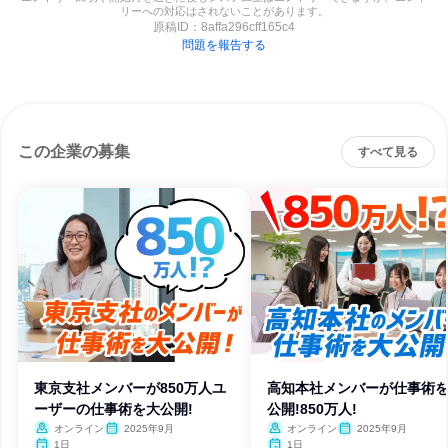
リーへの対応はされないことがあります。
原稿ID：
8affa296cff165c4
問題を報告する
この企業の募集
すべて見る
東京支社メンバーが850万人ユ
高知本社メンバーが仕事術
ーザーの仕事術を大公開!
公開!850万人!
オンライン
2025年9月
オンライン
2025年9月
1日
1日