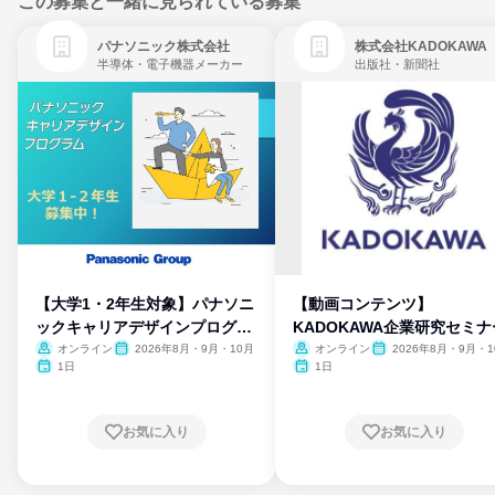
この募集と一緒に見られている募集
パナソニック株式会社
株式会社KADOKAWA
半導体・電子機器メーカー
出版社・新聞社
【大学1・2年生対象】パナソニ
【動画コンテンツ】
ックキャリアデザインプログラ
KADOKAWA企業研究セミナ
ム
オンライン
2026年8月・9月・10月
オンライン
2026年8月・9月・1
月・11月・12月
1日
1日
お気に入り
お気に入り