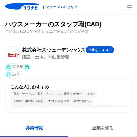
インターン
キャリア
＆
ハウスメーカーのスタッフ職(CAD)
年間休日120日/顧客満足度11年連続1位の安定基盤
株式会社スウェーデンハウス
企業をフォロー
建設・土木、不動産管理
東京都
27卒
こんな人におすすめ
商品・サービスを製作したい
人の仕事をサポートしたい
冷静に仕事に取り組む
女性が働きやすい環境で働ける
長く同じ会社に居続けられる
一つの専門分野を極める
目標に追われず働ける
募集情報
企業を知る