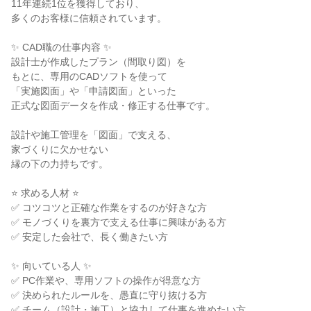
11年連続1位を獲得しており、
多くのお客様に信頼されています。
✨ CAD職の仕事内容 ✨
設計士が作成したプラン（間取り図）を
もとに、専用のCADソフトを使って
「実施図面」や「申請図面」といった
正式な図面データを作成・修正する仕事です。
設計や施工管理を「図面」で支える、
家づくりに欠かせない
縁の下の力持ちです。
⭐ 求める人材 ⭐
✅ コツコツと正確な作業をするのが好きな方
✅ モノづくりを裏方で支える仕事に興味がある方
✅ 安定した会社で、長く働きたい方
✨ 向いている人 ✨
✅ PC作業や、専用ソフトの操作が得意な方
✅ 決められたルールを、愚直に守り抜ける方
✅ チーム（設計・施工）と協力して仕事を進めたい方