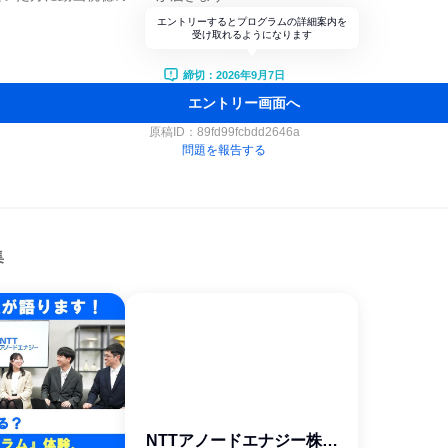
エントリーするとプログラムの詳細案内を
受け取れるようになります
締切：2026年9月7日
エントリー画面へ
原稿ID：
89fd99fcbdd2646a
問題を報告する
集
NTTアノードエナジー株式