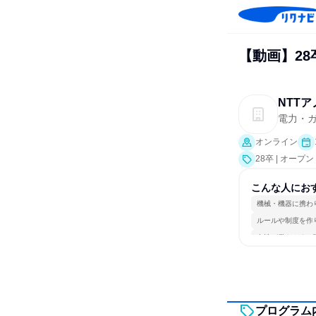
【動画】28
NTT
電力・
オンライン
28卒 | オー
こんな人にお
機械・機器に携わ
ルールや制度を作
女性が働きやすい
プログラム