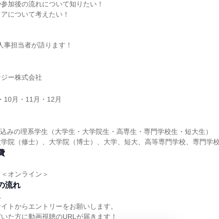
や参加後の流れについて知りたい！
リアについて考えたい！
と人事担当者が語ります！
ナジー株式会社
・10月・11月・12月
業見込みの理系学生（大学生・大学院生・高専生・専門学校生・短大生）
大学院（修士）、大学院（博士）、大学、短大、高等専門学校、専門学
費
し＜オンライン＞
の流れ
れ
サイトからエントリーをお願いします。
いた方に動画視聴のURLが届きます！