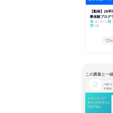
【動画】28卒理
事体験プログ
オンライン
月・
1日
お
この募集と一
パナソ
半導体