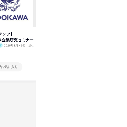
テンツ】
先着順・選考なし|注文住宅の総
プログラ
WA企業研究セミナー
合職|会社説明会&社長座談会
しくアル
2026年8月・9月・10
オンライン
2026年8月・9月
オンラ
月・11月・12月
1日
2日～4
お気に入り
お気に入り