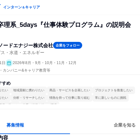
インターン
キャリア
＆
卒理系_5days『仕事体験プログラム』の説明会
アノードエナジー株式会社
企業をフォロー
ガス・水道・エネルギー
1日
2026年8月・9月・10月・11月・12月
プン・カンパニー&キャリア教育等
すすめ
りたい
地域貢献に携わりたい
商品・サービスを企画したい
プロジェクトを推進したい
りたい
分析・リサーチしたい
情熱を持って仕事に取り組む
常に新しいものに挑戦
環境で働ける
若手が裁量を持てる環境
募集情報
企業を知る
内容