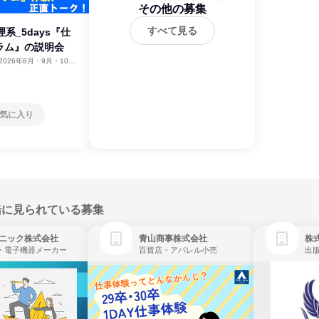
その他の募集
会社
すべて見る
系_5days『仕
ラム』の説明会
2026年8月・9月・10
11月・12月
気に入り
緒に見られている募集
ニック株式会社
青山商事株式会社
株式
・電子機器メーカー
百貨店・アパレル小売
出