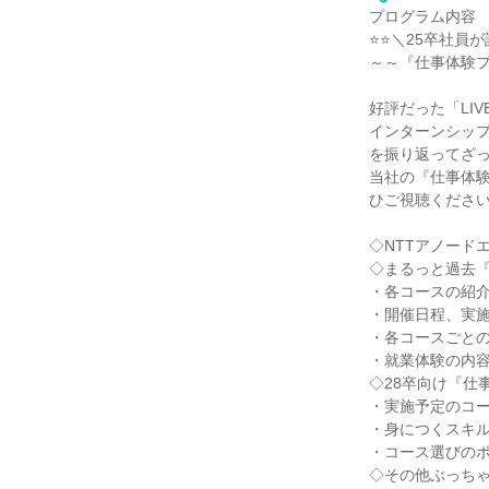
プログラム内容
⭐⭐＼25卒社員が
～～『仕事体験
好評だった「LI
インターンシップ
を振り返ってざ
当社の『仕事体
ひご視聴くださ
◇NTTアノード
◇まるっと過去
・各コースの紹介
・開催日程、実施
・各コースごと
・就業体験の内
◇28卒向け『仕
・実施予定のコ
・身につくスキ
・コース選びの
◇その他ぶっち