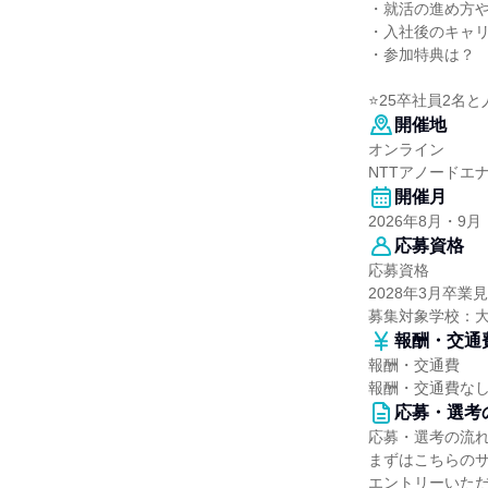
・就活の進め方
・入社後のキャ
・参加特典は？
⭐25卒社員2名
開催地
オンライン
NTTアノードエ
開催月
2026年8月・9月
応募資格
応募資格
2028年3月卒
募集対象学校：
報酬・交通
報酬・交通費
報酬・交通費な
応募・選考
応募・選考の流
まずはこちらの
エントリーいただ