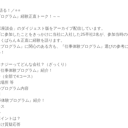
語る！／⭐⭐
プログラム』経験正直トーク！～～
VE座談会」のダイジェスト版をアーカイブ配信しています。
に参加したことをきっかけに当社に入社した25卒社2名が、参加当時
っくばらん＆正直に経験を語ります。
験プログラム』に関心のある方も、『仕事体験プログラム』選びの参考
い！
エナジーってどんな会社？（ざっくり）
『仕事体験プログラム』紹介！
（全部で4コース）
場所 等
のプログラム内容
容
事体験プログラム』紹介！
ース
ル
ポイントは？
ゃけ質疑応答