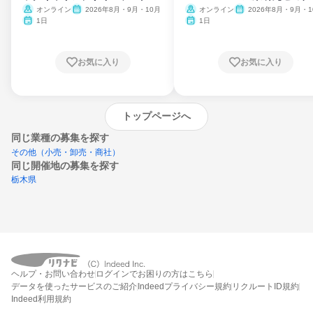
ム
オンライン
2026年8月・9月・10月
オンライン
2026年8月・9月・1
月・11月・12月
1日
1日
お気に入り
お気に入り
トップページへ
同じ業種の募集を探す
その他（小売・卸売・商社）
同じ開催地の募集を探す
栃木県
エントリーするとプログラムの詳細案内を
受け取れるようになります
ヘルプ・お問い合わせ
ログインでお困りの方はこちら
締切：なし
データを使ったサービスのご紹介
Indeedプライバシー規約
リクルートID規約
エントリー画面へ
Indeed利用規約