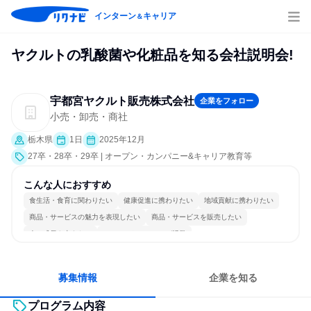
インターン
キャリア
＆
ヤクルトの乳酸菌や化粧品を知る会社説明会!
宇都宮ヤクルト販売株式会社
企業をフォロー
小売・卸売・商社
栃木県
1日
2025年12月
27卒・28卒・29卒 | オープン・カンパニー&キャリア教育等
こんな人におすすめ
食生活・食育に関わりたい
健康促進に携わりたい
地域貢献に携わりたい
商品・サービスの魅力を表現したい
商品・サービスを販売したい
人の成長を支えたい
コミュニケーションが活発
女性が働きやすい環境で働ける
長く同じ会社に居続けられる
人とたくさん会話する
募集情報
企業を知る
プログラム内容