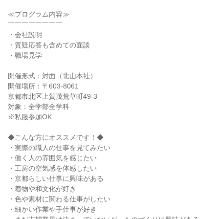
≪プログラム内容≫
￣￣￣￣￣￣￣￣
・会社説明
・質疑応答も含めての面談
・職場見学
開催形式：対面（北山本社）
開催場所：〒603-8061
京都市北区上賀茂荒草町49-3
対象：全学部全学科
※私服参加OK
◆こんな方にオススメです！◆
・実際の職人の仕事を見てみたい
・働く人の雰囲気を感じたい
・工房の空気感を体感したい
・京都らしい仕事に興味がある
・着物や和文化が好き
・色や素材に関わる仕事がしたい
・細かい作業や手仕事が好き