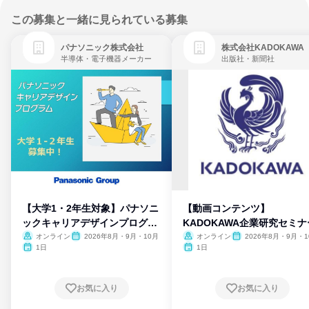
この募集と一緒に見られている募集
パナソニック株式会社
株式会社KADOKAWA
半導体・電子機器メーカー
出版社・新聞社
【大学1・2年生対象】パナソニ
【動画コンテンツ】
ックキャリアデザインプログラ
KADOKAWA企業研究セミナ
ム
オンライン
2026年8月・9月・10月
オンライン
2026年8月・9月・1
月・11月・12月
1日
1日
お気に入り
お気に入り