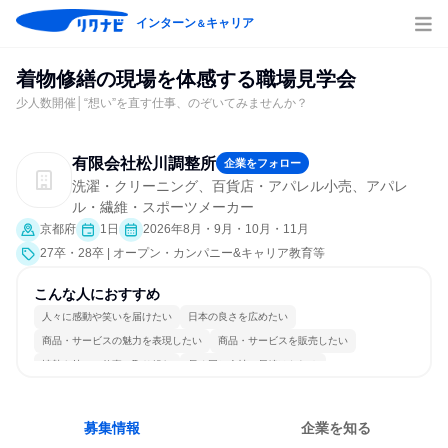
インターン
キャリア
＆
着物修繕の現場を体感する職場見学会
少人数開催│“想い”を直す仕事、のぞいてみませんか？
有限会社松川調整所
企業をフォロー
洗濯・クリーニング、百貨店・アパレル小売、アパレ
ル・繊維・スポーツメーカー
京都府
1日
2026年8月・9月・10月・11月
27卒・28卒 | オープン・カンパニー&キャリア教育等
こんな人におすすめ
人々に感動や笑いを届けたい
日本の良さを広めたい
商品・サービスの魅力を表現したい
商品・サービスを販売したい
情熱を持って仕事に取り組む
長く同じ会社に居続けられる
一つの専門分野を極める
募集情報
企業を知る