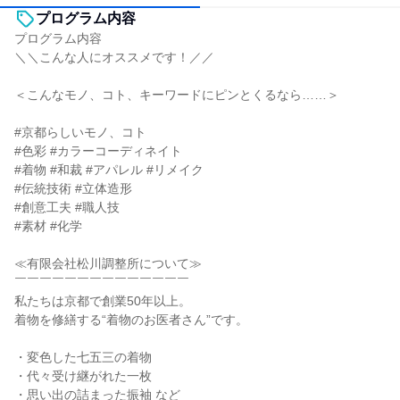
プログラム内容
プログラム内容
＼＼こんな人にオススメです！／／
＜こんなモノ、コト、キーワードにピンとくるなら……＞
#京都らしいモノ、コト
#色彩 #カラーコーディネイト
#着物 #和裁 #アパレル #リメイク
#伝統技術 #立体造形
#創意工夫 #職人技
#素材 #化学
≪有限会社松川調整所について≫
￣￣￣￣￣￣￣￣￣￣￣￣￣￣
私たちは京都で創業50年以上。
着物を修繕する“着物のお医者さん”です。
・変色した七五三の着物
・代々受け継がれた一枚
・思い出の詰まった振袖 など