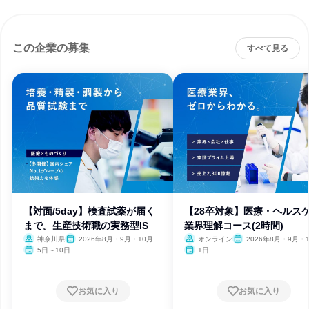
この企業の募集
すべて見る
【対面/5day】検査試薬が届く
【28卒対象】医療・ヘルス
まで。生産技術職の実務型IS
業界理解コース(2時間)
神奈川県
2026年8月・9月・10月
オンライン
2026年8月・9月・1
月・11月・12月、2027
5日～10日
1日
月
お気に入り
お気に入り