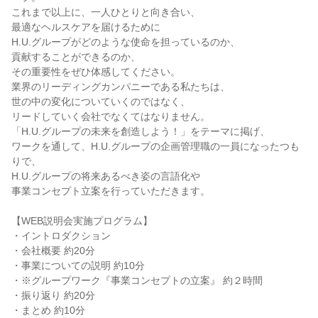
これまで以上に、一人ひとりと向き合い、
最適なヘルスケアを届けるために
H.U.グループがどのような使命を担っているのか、
貢献することができるのか、
その重要性をぜひ体感してください。
業界のリーディングカンパニーである私たちは、
世の中の変化についていくのではなく、
リードしていく会社でなくてはなりません。
「H.U.グループの未来を創造しよう！」をテーマに掲げ、
ワークを通して、H.U.グループの企画管理職の一員になったつも
りで、
H.U.グループの将来あるべき姿の言語化や
事業コンセプト立案を行っていただきます。
【WEB説明会実施プログラム】
・イントロダクション
・会社概要 約20分
・事業についての説明 約10分
・※グループワーク『事業コンセプトの立案』 約２時間
・振り返り 約20分
・まとめ 約10分