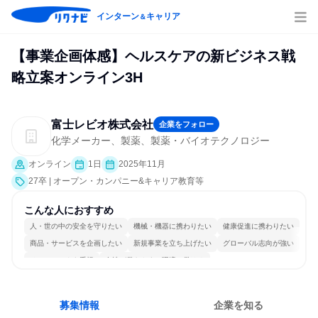
インターン
キャリア
＆
【事業企画体感】ヘルスケアの新ビジネス戦
略立案オンライン3H
富士レビオ株式会社
企業をフォロー
化学メーカー、製薬、製薬・バイオテクノロジー
オンライン
1日
2025年11月
27卒 | オープン・カンパニー&キャリア教育等
こんな人におすすめ
人・世の中の安全を守りたい
機械・機器に携わりたい
健康促進に携わりたい
商品・サービスを企画したい
新規事業を立ち上げたい
グローバル志向が強い
チームワークを重視
女性が働きやすい環境で働ける
自分の好きな場所で働ける
多様な職種の人と関われる
募集情報
企業を知る