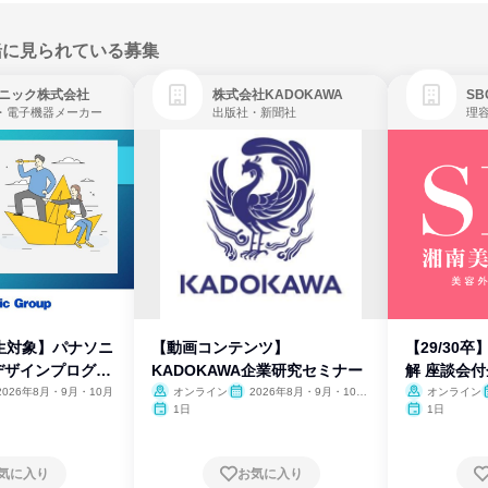
緒に見られている募集
ニック株式会社
株式会社KADOKAWA
・電子機器メーカー
出版社・新聞社
生対象】パナソニ
【動画コンテンツ】
【29/30
デザインプログラ
KADOKAWA企業研究セミナー
解 座談会
2026年8月・9月・10月
オンライン
2026年8月・9月・10
オンライン
月・11月・12月
1日
1日
気に入り
お気に入り