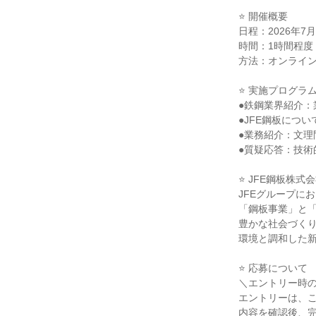
⭐ 開催概要
日程：2026年7
時間：1時間程度
方法：オンライン
⭐ 実施プログラ
●鉄鋼業界紹介：
●JFE鋼板につ
●業務紹介：文
●質疑応答：技
⭐ JFE鋼板株式
JFEグループに
「鋼板事業」と
豊かな社会づく
環境と調和した
⭐ 応募について
＼エントリー時
エントリーは、
内容を確認後、