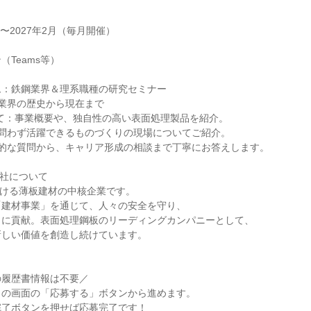
月〜2027年2月（毎月開催）
（Teams等）
ム：鉄鋼業界＆理系職種の研究セミナー
業界の歴史から現在まで
いて：事業概要や、独自性の高い表面処理製品を紹介。
理問わず活躍できるものづくりの現場についてご紹介。
術的な質問から、キャリア形成の相談まで丁寧にお答えします。
会社について
おける薄板建材の中核企業です。
「建材事業」を通じて、人々の安全を守り、
りに貢献。表面処理鋼板のリーディングカンパニーとして、
新しい価値を創造し続けています。
の履歴書情報は不要／
この画面の「応募する」ボタンから進めます。
完了ボタンを押せば応募完了です！