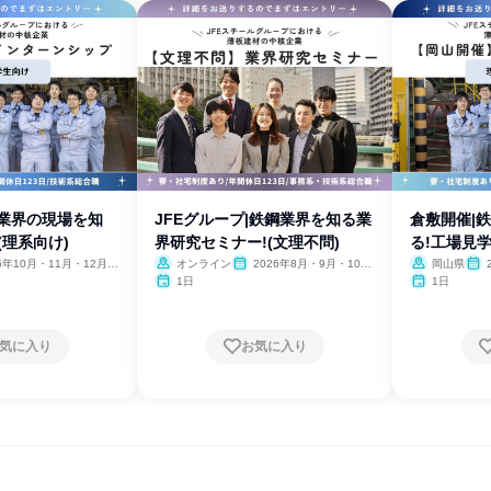
鋼業界の現場を知
JFEグループ|鉄鋼業界を知る業
倉敷開催|
(理系向け)
界研究セミナー!(文理不問)
る!工場見学
26年10月・11月・12月、
オンライン
2026年8月・9月・10
岡山県
1月・2月
月・11月・12月、2027年1
月・1
1日
1日
月・2月
気に入り
お気に入り