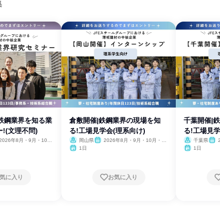
集
|鉄鋼業界を知る業
倉敷開催|鉄鋼業界の現場を知
千葉開催|
!(文理不問)
る!工場見学会(理系向け)
る!工場見学
2026年8月・9月・10
岡山県
2026年8月・9月・10月・11
千葉県
11月・12月、2027年1
月・12月、2027年1月
202
1日
1日
2月
気に入り
お気に入り