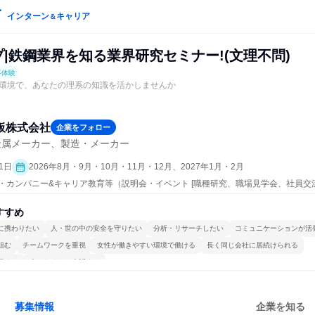
インターン
キャリア
＆
プ|鉄鋼業界を知る業界研究セミナー!(文理不問)
事体験
環境で、あなたの理系の知識を活かしませんか
鋼板株式会社
企業をフォロー
金属メーカー、製造・メーカー
1日
2026年8月・9月・10月・11月・12月、2027年1月・2月
ープン・カンパニー&キャリア教育等（説明会・イベント [職種研究、職場見学会、社員
、業界研究]、仕事体験）
すすめ
に携わりたい
人・世の中の安全を守りたい
分析・リサーチしたい
コミュニケーションが活
組む
チームワークを重視
女性が働きやすい環境で働ける
長く同じ会社に居続けられる
極める
人とたくさん会話する
募集情報
企業を知る