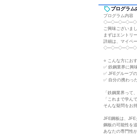
プログラム
プログラム内容
◇─◇─◇─◇─◇
ご興味ございま
まずはエントリ
詳細は、マイペ
◇─◇─◇─◇─◇
⭐ こんな方にお
✅ 鉄鋼業界に興
✅ JFEグルー
✅ 自分の携わっ
「鉄鋼業界って
「これまで学ん
そんな疑問をお
JFE鋼板は、J
鋼板の可能性を
あなたの専門性