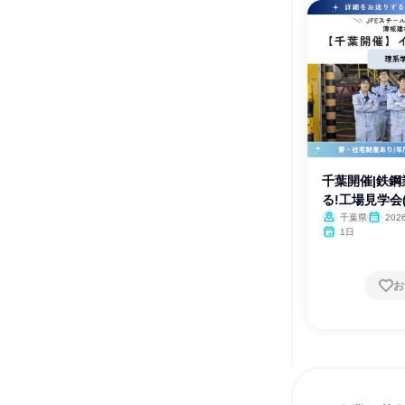
千葉開催|鉄
る!工場見学会
千葉県
20
2027年
1日
お