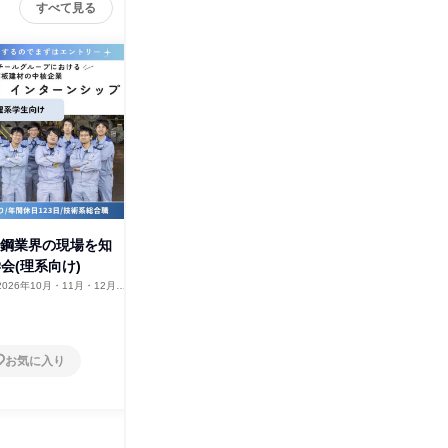
すべて見る
J
鉄鋼業界の現場を知
東京開催|建築系学生限定!鉄鋼×
会(理系向け)
建材で未来の建築を支える!
2026年10月・11月・12月、
東京都
2026年8月・9月・10月・11
7年1月・2月
月・12月、2027年1月
1日
お気に入り
お気に入り