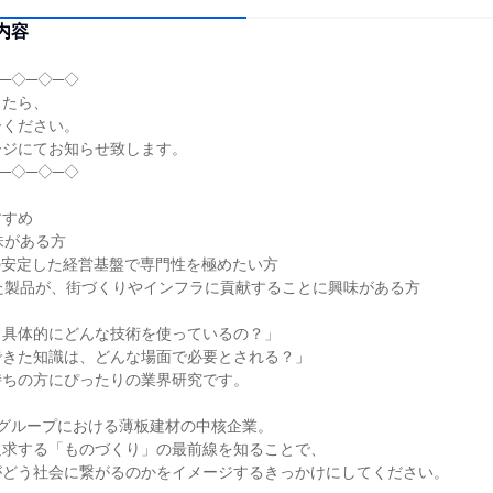
内容
─◇─◇─◇
したら、
ーください。
ージにてお知らせ致します。
─◇─◇─◇
すすめ
味がある方
プの安定した経営基盤で専門性を極めたい方
た製品が、街づくりやインフラに貢献することに興味がある方
、具体的にどんな技術を使っているの？」
できた知識は、どんな場面で必要とされる？」
持ちの方にぴったりの業界研究です。
FEグループにおける薄板建材の中核企業。
追求する「ものづくり」の最前線を知ることで、
がどう社会に繋がるのかをイメージするきっかけにしてください。