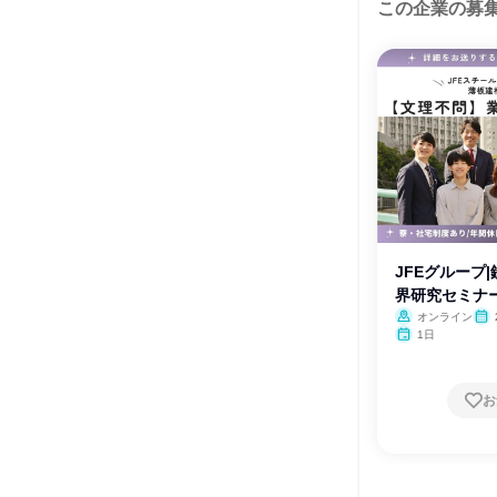
この企業の募
JFEグループ
界研究セミナー
オンライン
月・
1日
月・
お