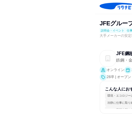
JFEグルー
説明会・イベント
仕
大手メーカーの安定
JFE
鉄鋼・
オンライン
28卒 | オ
ト、会社説明会
こんな人にお
環境・エコロジー
冷静に仕事に取り
一つの専門分野を