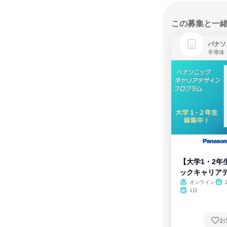
この募集と一
パナソ
半導体
【大学1・2年
ックキャリア
ム
オンライン
1日
お