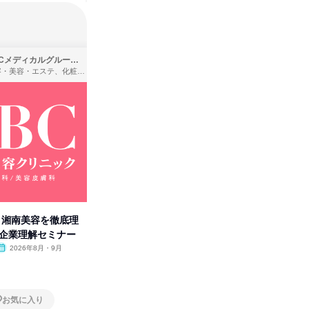
SBCメディカルグループ株式会社
株式会社バンダイ
理容・美容・エステ、化粧品・理美容用品小売、医療・病院
アパレル・繊維・スポーツメーカー、製造・メーカー、ゲーム制作・販売
卒】湘南美容を徹底理
人事の心を動かす「自己表現」
タカラト
付企業理解セミナー
の極意/選考官の本音を動画で公
ビ」を学
開
2026年8月・9月
オンライン
2026年8月・9月・10
オンラ
月・11月・12月
1日
1日
お気に入り
お気に入り