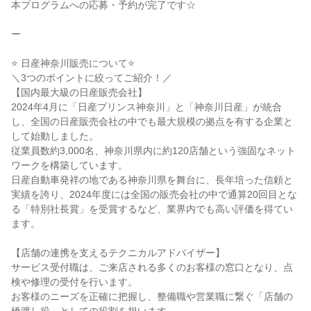
本プログラムへの応募・予約が完了です☆
ー
⭐ 日産神奈川販売について⭐
＼3つのポイントに絞ってご紹介！／
【国内最大級の日産販売会社】
2024年4月に「日産プリンス神奈川」と「神奈川日産」が統合
し、全国の日産販売会社の中でも最大規模の拠点を有する企業と
して始動しました。
従業員数約3,000名、神奈川県内に約120店舗という強固なネット
ワークを構築しています。
日産自動車発祥の地である神奈川県を舞台に、長年培った信頼と
実績を誇り、2024年度には全国の販売会社の中で通算20回目とな
る「特別社長賞」を受賞するなど、業界内でも高い評価を得てい
ます。
【店舗の連携を支えるテクニカルアドバイザー】
サービス受付職は、ご来店される多くのお客様の窓口となり、点
検や修理の受付を行います。
お客様のニーズを正確に把握し、整備職や営業職に繋ぐ「店舗の