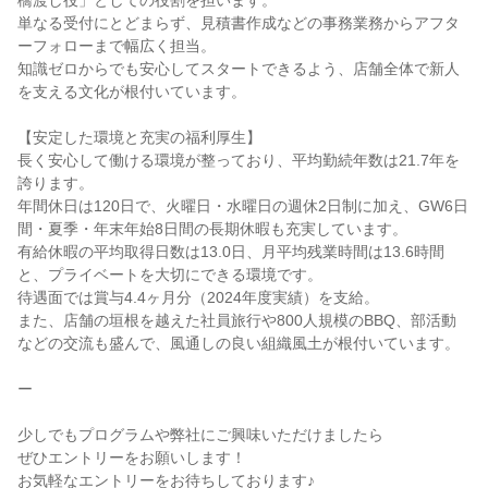
橋渡し役」としての役割を担います。
単なる受付にとどまらず、見積書作成などの事務業務からアフタ
ーフォローまで幅広く担当。
知識ゼロからでも安心してスタートできるよう、店舗全体で新人
を支える文化が根付いています。
【安定した環境と充実の福利厚生】
長く安心して働ける環境が整っており、平均勤続年数は21.7年を
誇ります。
年間休日は120日で、火曜日・水曜日の週休2日制に加え、GW6日
間・夏季・年末年始8日間の長期休暇も充実しています。
有給休暇の平均取得日数は13.0日、月平均残業時間は13.6時間
と、プライベートを大切にできる環境です。
待遇面では賞与4.4ヶ月分（2024年度実績）を支給。
また、店舗の垣根を越えた社員旅行や800人規模のBBQ、部活動
などの交流も盛んで、風通しの良い組織風土が根付いています。
ー
少しでもプログラムや弊社にご興味いただけましたら
ぜひエントリーをお願いします！
お気軽なエントリーをお待ちしております♪