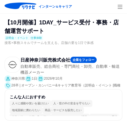
インターン
キャリア
＆
【10月開催】1DAY_サービス受付・事務・店
舗運営サポート
説明会・イベント
仕事体験
接客×事務スキルでチームを支える。店舗の要を1日で体感
日産神奈川販売株式会社
企業をフォロー
自動車販売、総合商社・専門商社・卸売、自動車・輸送
機器メーカー
神奈川県
1日
2026年10月
28卒 | オープン・カンパニー&キャリア教育等（説明会・イベント [職種
研究、職場見学会、社員交流会、就活サポート、会社説明会、業界研
究]、仕事体験）
こんな人におすすめ
人々に感動や笑いを届けたい
人・世の中の安全を守りたい
地域貢献に携わりたい
商品・サービスを販売したい
情熱を持って仕事に取り組む
コミュニケーションが活発
チームワークを重視
女性が働きやすい環境で働ける
長く同じ会社に居続けられる