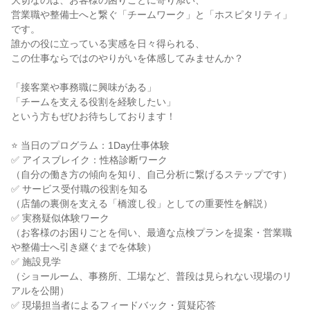
大切なのは、お客様の困りごとに寄り添い、
営業職や整備士へと繋ぐ「チームワーク」と「ホスピタリティ」
です。
誰かの役に立っている実感を日々得られる、
この仕事ならではのやりがいを体感してみませんか？
「接客業や事務職に興味がある」
「チームを支える役割を経験したい」
という方もぜひお待ちしております！
⭐ 当日のプログラム：1Day仕事体験
✅ アイスブレイク：性格診断ワーク
（自分の働き方の傾向を知り、自己分析に繋げるステップです）
✅ サービス受付職の役割を知る
（店舗の裏側を支える「橋渡し役」としての重要性を解説）
✅ 実務疑似体験ワーク
（お客様のお困りごとを伺い、最適な点検プランを提案・営業職
や整備士へ引き継ぐまでを体験）
✅ 施設見学
（ショールーム、事務所、工場など、普段は見られない現場のリ
アルを公開）
✅ 現場担当者によるフィードバック・質疑応答