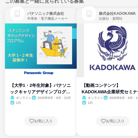
この募集と一緒に見られている募集
パナソニック株式会社
株式会社KADOKAWA
半導体・電子機器メーカー
出版社・新聞社
【大学1・2年生対象】パナソニ
【動画コンテンツ】
ックキャリアデザインプログラ
KADOKAWA企業研究セミナ
ム
オンライン
2026年8月・9月・10月
オンライン
2026年8月・9月・1
月・11月・12月
1日
1日
お気に入り
お気に入り