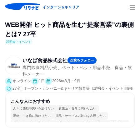
インターン
キャリア
＆
WEB開催 ヒット商品を生む“提案営業”の裏側
とは? 27卒
説明会・イベント
いなば食品株式会社
企業をフォロー
専門飲食料品小売、ペット・ペット用品小売、食品・飲
料メーカー
オンライン
1日
2026年8月・9月
27卒 | オープン・カンパニー&キャリア教育等（説明会・イベント [職種
研究、社員交流会、会社説明会、業界研究]）
こんな人におすすめ
人々に感動や笑いを届けたい
食生活・食育に関わりたい
動物・生き物に携わりたい
商品・サービスの魅力を表現したい
商品・サービスを企画したい
常に新しいものに挑戦
グローバル志向が強い
個人の能力を重視
日常的に外国語を使用する
若手が裁量を持てる環境