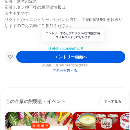
応募・選考の流れ
応募ボタン押下後の履歴書情報は、
入力不要です。
リクナビからエントリーいただいた方に、予約用のURLをお送り
しますのでお気軽にご参加ください。
エントリーするとプログラムの詳細案内を
受け取れるようになります
締切：2026年9月30日
エントリー画面へ
原稿ID：
87e07a47bce20000
問題を報告する
この企業の説明会・イベント
すべて見る