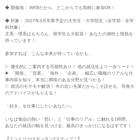
◆ 開催地： WEBだから、どこからでも気軽に参加OK！
◆ 対象： 2027年3月卒業予定の大学生・大学院生（全学部・全学
科対象）
文系・理系はもちろん、留学生も大歓迎！ あなたの個性と情熱を
待っています！
参加すれば、こんな未来が待っているかも…
▷ 優先的にご案内する可能性あり！ 他の就活生より一歩リード！
▶ 「開発」「営業」「海外」「企画」…幅広い職種のリアルな仕
事内容を知り、本当に興味のある分野が見つかる！
▷ 就活のモヤモヤ解消！ 年の近い先輩だからこそ話せる、等身大
のアドバイスがもらえる！
「好き」を仕事にしたいあなたへ。
いなば食品の熱い「想い」と「仕事のリアル」に触れる1時間。
あなたの就活の軸を見つける、最高のきっかけになるはずです！
【エントリーはカンタン2ステップ！】