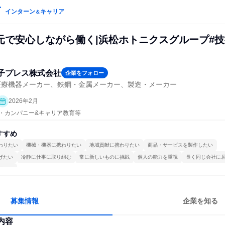
インターン
キャリア
＆
元で安心しながら働く|浜松ホトニクスグループ#技
子プレス株式会社
企業をフォロー
医療機器メーカー、鉄鋼・金属メーカー、製造・メーカー
2026年2月
プン・カンパニー&キャリア教育等
すすめ
わりたい
機械・機器に携わりたい
地域貢献に携わりたい
商品・サービスを製作したい
げたい
冷静に仕事に取り組む
常に新しいものに挑戦
個人の能力を重視
長く同じ会社に
極める
募集情報
企業を知る
内容