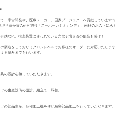
■
術で、宇宙開発や、医療メーカー、国家プロジェクトへ貢献しています
ル物理学賞受賞の研究施設「スーパーカミオカンデ」、南極の氷の下にある
有効なPET検査装置に使われている光電子増倍管の部品も製作！
品の製造をしておりミクロンレベルでお客様のオーダーに対応いたしま
による量産までを行います。
）
工具の設計を担っていただきます。
向けの生産設備の設計、組立て、調整。
向けの部品生産、各種加工機を使い精密部品加工を行っていただきます