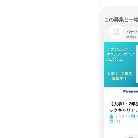
この募集と一
パナソ
半導体
【大学1・2年
ックキャリア
ム
オンライン
1日