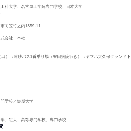
理工科大学、名古屋工学院専門学校、日本大学
学
向笠竹之内1359-11
株式会社 本社
北口）→遠鉄バス1番乗り場（磐田病院行き）→ヤマハ大久保グランド下
】
専門学校／短期大学
】
大学、短大、高等専門学校、専門学校
費