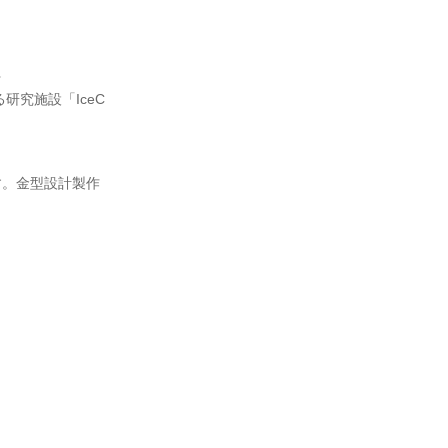
☆
研究施設「IceC
す。金型設計製作
。