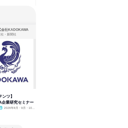
会社KADOKAWA
株式会社住まいず
版社・新聞社
製造・メーカー、建築設計
テンツ】
先着順・選考なし|注文住宅の総
プログラ
WA企業研究セミナー
合職|会社説明会&社長座談会
しくアル
2026年8月・9月・10
オンライン
2026年8月・9月
オンラ
月・11月・12月
1日
2日～4