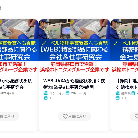
集
XAから感謝状を頂
WEB:JAXAから感謝状を頂く技
【静岡】地
&仕事研究会
術力!業界&仕事研究#静岡
く|浜松ホ
術
2026年2月
オンライン
2026年8月
静岡県
1日
1日
気に入り
お気に入り