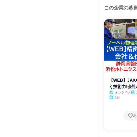
この企業の募
【WEB】JA
く技術力!会社
オンライン
1日
お