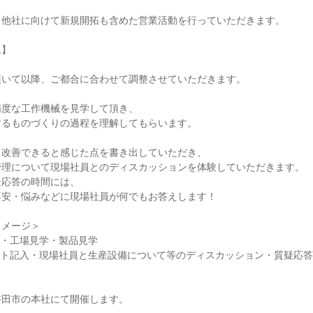
、他社に向けて新規開拓も含めた営業活動を行っていただきます。
ム】
頂いて以降、ご都合に合わせて調整させていただきます。
精度な工作機械を見学して頂き、
するものづくりの過程を理解してもらいます。
・改善できると感じた点を書き出していただき、
管理について現場社員とのディスカッションを体験していただきます。
疑応答の時間には、
不安・悩みなどに現場社員が何でもお答えします！
イメージ＞
明会・工場見学・製品見学
レポート記入・現場社員と生産設備について等のディスカッション・質疑応答
磐田市の本社にて開催します。