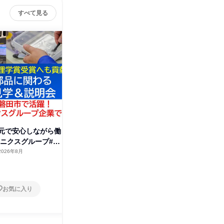
すべて見る
元で安心しながら働
【静岡】地元で安心しながら働
JAXA
トニクスグループ#技
く|浜松ホトニクスグループ#技
【浜松ホ
術
2026年8月
静岡県
2026年2月
静岡県
1日
1日
お気に入り
お気に入り