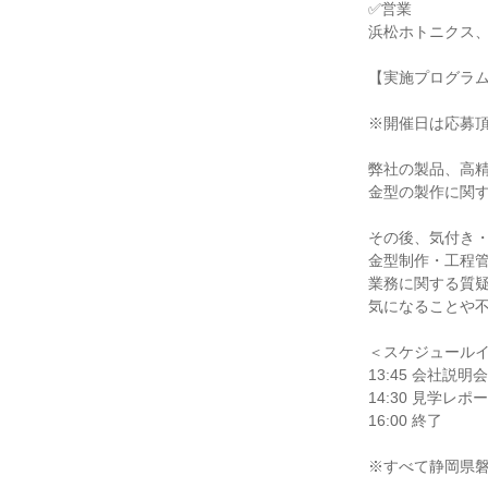
✅営業
浜松ホトニクス
【実施プログラ
※開催日は応募
弊社の製品、高
金型の製作に関
その後、気付き
金型制作・工程
業務に関する質
気になることや
＜スケジュール
13:45 会社説
14:30 見学
16:00 終了
※すべて静岡県