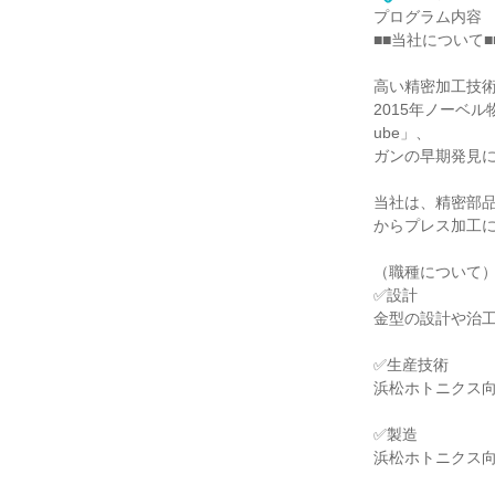
プログラム内容
■■当社について■
高い精密加工技
2015年ノーベ
ube」、
ガンの早期発見に
当社は、精密部
からプレス加工
（職種について
✅設計
金型の設計や治
✅生産技術
浜松ホトニクス
✅製造
浜松ホトニクス