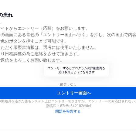
の流れ
れ
サイトからエントリー（応募）をお願いします。
この画面にある青色の「エントリー画面へ行く」を押し、次の画面で内
青色のボタンを押すことで可能です。
いただく履歴書情報は、選考には使用いたしません。
より日程調整の為ご連絡をさせて頂きます。
ご返信をよろしくお願い致します。
エントリーするとプログラムの詳細案内を
受け取れるようになります
締切：なし
エントリー画面へ
や開始月を過ぎた後もシステム上はエントリーできますが、エントリーへの対応はされない
原稿ID：
87c5e542182c9fcf
問題を報告する