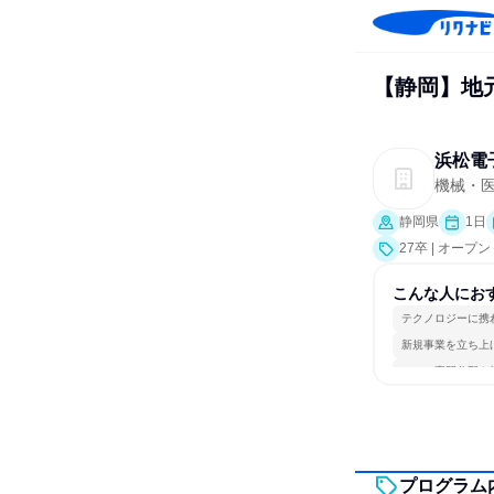
【静岡】地
浜松電
機械・
静岡県
1日
27卒 | オー
こんな人にお
テクノロジーに携
新規事業を立ち上
一つの専門分野を
プログラム