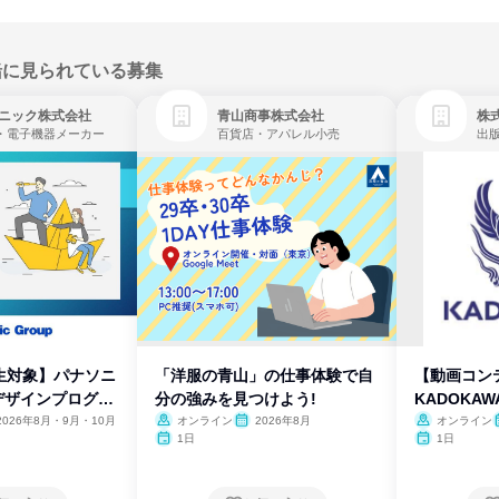
緒に見られている募集
ニック株式会社
青山商事株式会社
株式
・電子機器メーカー
百貨店・アパレル小売
出
生対象】パナソニ
「洋服の青山」の仕事体験で自
【動画コン
デザインプログラ
分の強みを見つけよう!
KADOKA
2026年8月・9月・10月
オンライン
2026年8月
オンライン
1日
1日