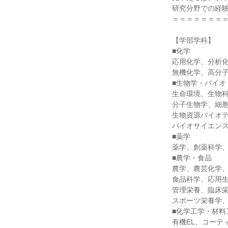
研究分野での経
＝＝＝＝＝＝＝
【学部学科】
■化学
応用化学、分析
無機化学、高分子
■生物学・バイオ
生命環境、生物
分子生物学、細
生物資源バイオ
バイオサイエンス
■薬学
薬学、創薬科学、
■農学・食品
農学、農芸化学
食品科学、応用
管理栄養、臨床
スポーツ栄養学、
■化学工学・材料
有機EL、コーテ