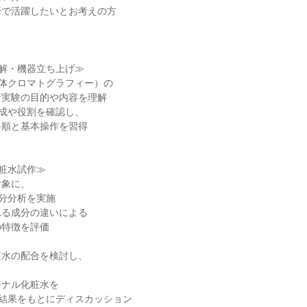
野で活躍したいとお考えの方
理解・機器立ち上げ≫
液体クロマトグラフィー）の
析実験の目的や内容を理解
構成や役割を確認し、
手順と基本操作を習得
化粧水試作≫
対象に、
成分分析を実施
れる成分の違いによる
の特徴を評価
粧水の配合を検討し、
ジナル化粧水を
、結果をもとにディスカッション