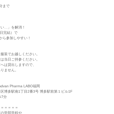
0分まで
ない…」を解消！
1日完結）で
から参加しやすい！
な服装でお越しください。
方は当日ご持参ください。
方へは貸出しますので、
ありません。
dvan Pharma LABO福岡
区博多駅南1丁目2番3号 博多駅前第１ビル1F
歩7分
＝＝＝＝＝＝
下の学部学科や