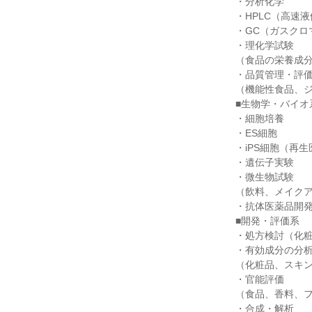
・分析化学
・HPLC（高速
・GC（ガスクロ
・理化学試験
（食品の栄養成
・品質管理・評
（機能性食品、
■生物学・バイオ
・細胞培養
・ES細胞
・iPS細胞（再
・遺伝子実験
・微生物試験
（飲料、メイク
・抗体医薬品開
■開発・評価系
・処方検討（化
・有効成分の分
（化粧品、スキ
・官能評価
（食品、香料、
・合成・解析