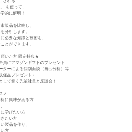
目される
C」 を使って、
科学的に解明！
と市販品を比較し、
いを分析します。
発に必要な知識と技術を、
ぶことができます。
頂いた方 限定特典★
全員にアマゾンギフトのプレゼント
ルーターによる個別面談（自己分析）等
販促品プレゼント♪
として働く先輩社員と座談会！
スメ
分析に興味がある方
し、
的に学びたい方
働きたい方
しい製品を作り、
たい方