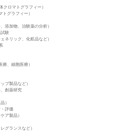
液体クロマトグラフィー）
マトグラフィー）
分、添加物、治験薬の分析）
価試験
ジェネリック、化粧品など）
系
生医療、細胞医療）
アップ製品など）
発、創薬研究
粧品）
析・評価
ンケア製品）
フレグランスなど）