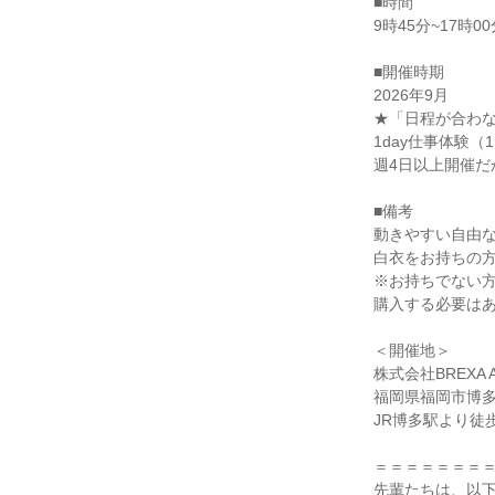
■時間
9時45分~17時0
■開催時期
2026年9月
★「日程が合わ
1day仕事体験（
週4日以上開催だ
■備考
動きやすい自由
白衣をお持ちの
※お持ちでない
購入する必要は
＜開催地＞
株式会社BREXA A
福岡県福岡市博多
JR博多駅より徒
＝＝＝＝＝＝＝
先輩たちは、以