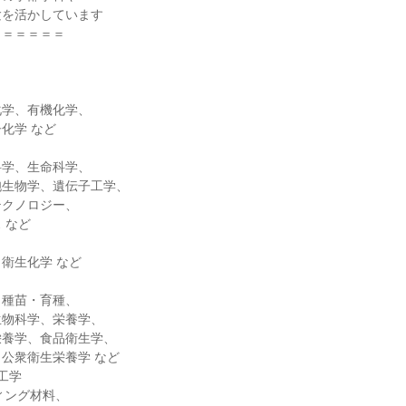
験を活かしています
＝＝＝＝＝＝
化学、有機化学、
化学 など
科学、生命科学、
胞生物学、遺伝子工学、
テクノロジー、
 など
衛生化学 など
、種苗・育種、
生物科学、栄養学、
栄養学、食品衛生学、
公衆衛生栄養学 など
工学
ィング材料、