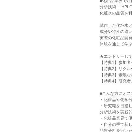
■化粧品業界で注
分析技術 「HPL
化粧水の品質を
試作した化粧水
成分や特性の違
実際の化粧品開
体験を通じて学
★エントリーして
【特典1】参加者
【特典2】リク
【特典3】素敵な
【特典4】研究者
■こんな方にオス
・化粧品や化学
・研究職を目指
分析技術を実践
・化粧品業界で
・自分の手で新
品質分析を行い