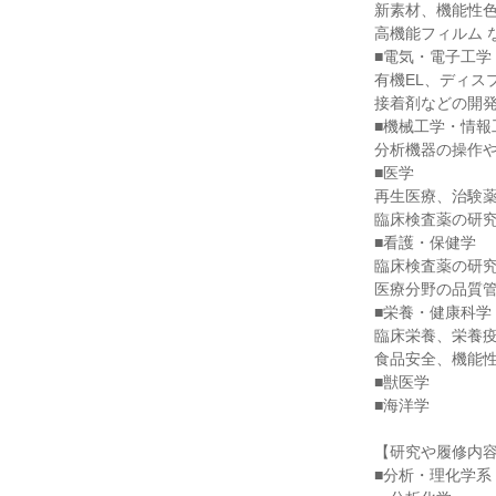
新素材、機能性
高機能フィルム 
■電気・電子工学
有機EL、ディス
接着剤などの開
■機械工学・情報
分析機器の操作や
■医学
再生医療、治験
臨床検査薬の研究
■看護・保健学
臨床検査薬の研
医療分野の品質管
■栄養・健康科学
臨床栄養、栄養
食品安全、機能性
■獣医学
■海洋学
【研究や履修内
■分析・理化学系