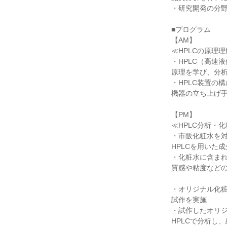
・研究開発の分
■プログラム
【AM】
≪HPLCの原理
・HPLC（高速
原理を学び、分
・HPLC装置の
機器の立ち上げ
【PM】
≪HPLC分析・
・市販化粧水を
HPLCを用いた
・化粧水に含ま
質感や粘度など
・オリジナル化
試作を実施
・試作したオリ
HPLCで分析し