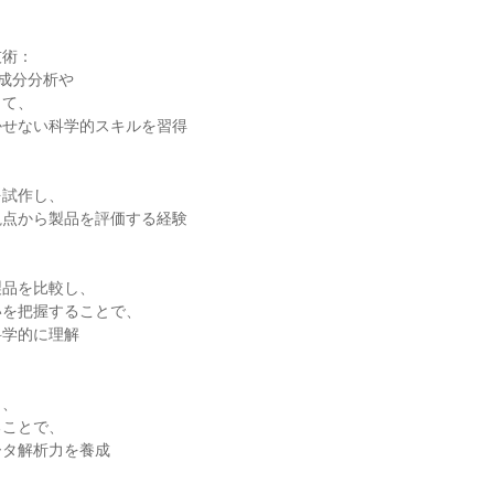
技術：
た成分分析や
じて、
かせない科学的スキルを習得
：
を試作し、
視点から製品を評価する経験
製品を比較し、
いを把握することで、
科学的に理解
：
し、
ることで、
ータ解析力を養成