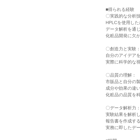
■得られる経験
〇実践的な分析
HPLCを使用し
データ解析を通
化粧品開発に欠
〇創造力と実験
自分のアイデア
実際に科学的な
〇品質の理解：
市販品と自分の
成分や効果の違
化粧品の品質を
〇データ解析力
実験結果を解析
報告書を作成す
実務に即したデ