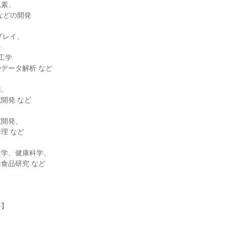
色素、
などの開発
プレイ、
発
工学
データ解析 など
薬、
開発 など
究開発、
理 など
疫学、健康科学、
食品研究 など
容】