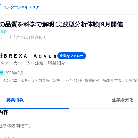
インターン
キャリア
＆
の品質を科学で解明|実践型分析体験|9月開催
事体験
ポートも充実✨参加特典あり
社ＢＲＥＸＡ Ａｄｖａｎ
企業をフォロー
飲料メーカー、人材派遣・職業紹介
2026年9月
ープン・カンパニー&キャリア教育等（説明会・イベント [職種研究、職場見学会、会社説
募集情報
企業を知る
内容
y仕事体験開催中】