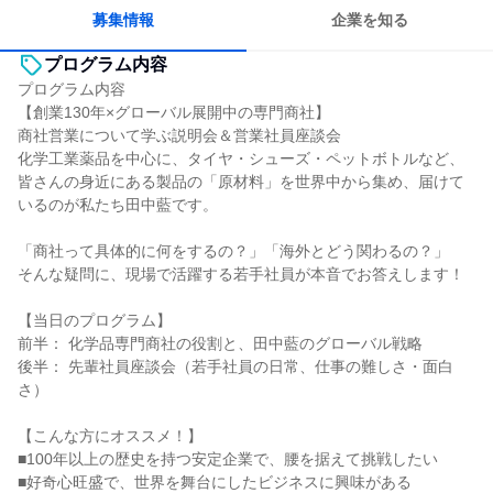
募集情報
企業を知る
プログラム内容
プログラム内容
【創業130年×グローバル展開中の専門商社】
商社営業について学ぶ説明会＆営業社員座談会
化学工業薬品を中心に、タイヤ・シューズ・ペットボトルなど、
皆さんの身近にある製品の「原材料」を世界中から集め、届けて
いるのが私たち田中藍です。
「商社って具体的に何をするの？」「海外とどう関わるの？」
そんな疑問に、現場で活躍する若手社員が本音でお答えします！
【当日のプログラム】
前半： 化学品専門商社の役割と、田中藍のグローバル戦略
後半： 先輩社員座談会（若手社員の日常、仕事の難しさ・面白
さ）
【こんな方にオススメ！】
■100年以上の歴史を持つ安定企業で、腰を据えて挑戦したい
■好奇心旺盛で、世界を舞台にしたビジネスに興味がある