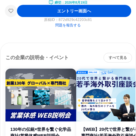
締切：2026年8月19日
エントリー画面へ
原稿ID：
872d929c42203c81
問題を報告する
この企業の説明会・イベント
すべて見る
130年の伝統×世界を繋ぐ化学品
【WEB】20代で世界と繋が
商社|営業体感WEB説明会
専門商社|若手海外取引座談