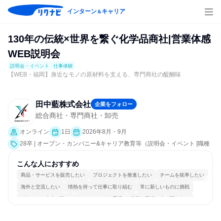
インターン
キャリア
＆
130年の伝統×世界を繋ぐ化学品商社|営業体感
WEB説明会
説明会・イベント
仕事体験
【WEB・福岡】身近なモノの原材料を支える、専門商社の醍醐味
田中藍株式会社
企業をフォロー
総合商社・専門商社・卸売
オンライン
1日
2026年8月・9月
28卒 | オープン・カンパニー&キャリア教育等（説明会・イベント [職種
研究、課題解決プログラム、社員交流会、就活サポート、会社説明会、
業界研究]、仕事体験）
こんな人におすすめ
商品・サービスを販売したい
プロジェクトを推進したい
チームを統率したい
海外と交流したい
情熱を持って仕事に取り組む
常に新しいものに挑戦
グローバル志向が強い
チームワークを重視
多様な職種の人と関われる
若手が裁量を持てる環境