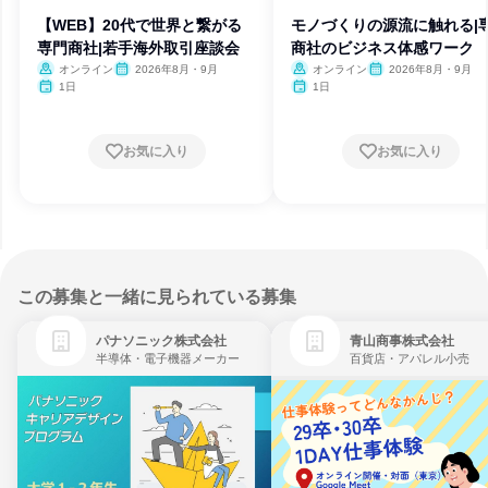
【WEB】20代で世界と繋がる
モノづくりの源流に触れる|
専門商社|若手海外取引座談会
商社のビジネス体感ワーク
オンライン
2026年8月・9月
オンライン
2026年8月・9月
1日
1日
お気に入り
お気に入り
この募集と一緒に見られている募集
パナソニック株式会社
青山商事株式会社
半導体・電子機器メーカー
百貨店・アパレル小売