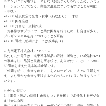
※エンジニアが現場と一体となり製品づくりを行うため、シミュ
レーションだけでなく、実際の生産についても学ぶことが可能
＜午後＞
●12:00 社員食堂で昼食（食事代補助あり）・休憩
●13:00 開発業務
●16:00 打合せ、資料作成
※お客様やサプライヤーと共に開発を行うため、打合せが多く、
プレゼンスキルを身につけることが可能
●17:15 退社（納期によっては残業あり）
⭐ 九州電子株式会社について ⭐
私たち九州電子は、光半導体製品の設計・製造と、LSI設計の2つ
の事業を柱に品質と技術を磨き続け、ありがたいことに2023年に
50周年を迎えた熊本地場企業です。
「仲間を想い、未来を創る。」をスローガンに、人々の生活を支
え、より豊かな未来を実現するためのものづくりに誇りをもって
います。
✨会社の特長✨
1.【事業・製品の特徴】未来をつくる技術力で多様化するデジタ
ル社会に貢献
デジタル社会を支えているキーデバイスの設計・開発・製造にお