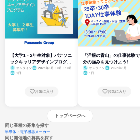
【大学1・2年生対象】パナソニ
「洋服の青山」の仕事体験で
ックキャリアデザインプログラ
分の強みを見つけよう!
ム
オンライン
2026年8月・9月・10月
オンライン
2026年8月
1日
1日
お気に入り
お気に入り
トップページへ
同じ業種の募集を探す
半導体・電子機器メーカー
同じ開催地の募集を探す