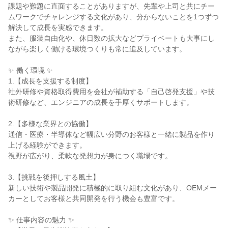
課題や難題に直面することがありますが、先輩や上司と共にチー
ムワークでチャレンジする文化があり、分からないことを1つずつ
解決して成長を実感できます。
また、服装自由化や、休日数の拡大などプライベートも大事にし
ながら楽しく働ける環境つくりも常に追及しています。
✨ 働く環境 ✨
1.【成長を支援する制度】
社外研修や資格取得費用を会社が補助する「自己啓発支援」や技
術研修など、エンジニアの成長を手厚くサポートします。
2.【多様な業界との協働】
通信・医療・半導体など幅広い分野のお客様と一緒に製品を作り
上げる経験ができます。
視野が広がり、柔軟な発想力が身につく職場です。
3.【挑戦を後押しする風土】
新しい技術や製品開発に積極的に取り組む文化があり、OEMメー
カーとしてお客様と共同開発を行う機会も豊富です。
✨ 仕事内容の魅力 ✨