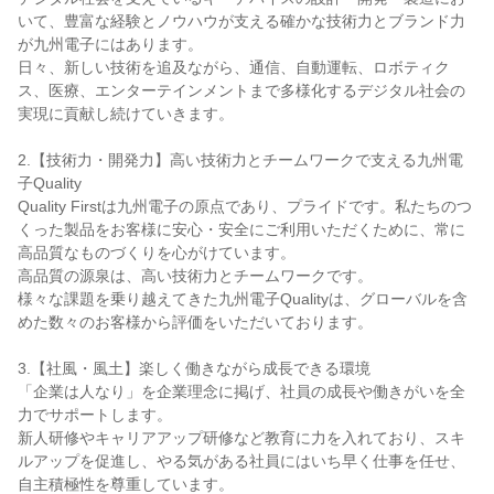
いて、豊富な経験とノウハウが支える確かな技術力とブランド力
が九州電子にはあります。
日々、新しい技術を追及ながら、通信、自動運転、ロボティク
ス、医療、エンターテインメントまで多様化するデジタル社会の
実現に貢献し続けていきます。
2.【技術力・開発力】高い技術力とチームワークで支える九州電
子Quality
Quality Firstは九州電子の原点であり、プライドです。私たちのつ
くった製品をお客様に安心・安全にご利用いただくために、常に
高品質なものづくりを心がけています。
高品質の源泉は、高い技術力とチームワークです。
様々な課題を乗り越えてきた九州電子Qualityは、グローバルを含
めた数々のお客様から評価をいただいております。
3.【社風・風土】楽しく働きながら成長できる環境
「企業は人なり」を企業理念に掲げ、社員の成長や働きがいを全
力でサポートします。
新人研修やキャリアアップ研修など教育に力を入れており、スキ
ルアップを促進し、やる気がある社員にはいち早く仕事を任せ、
自主積極性を尊重しています。