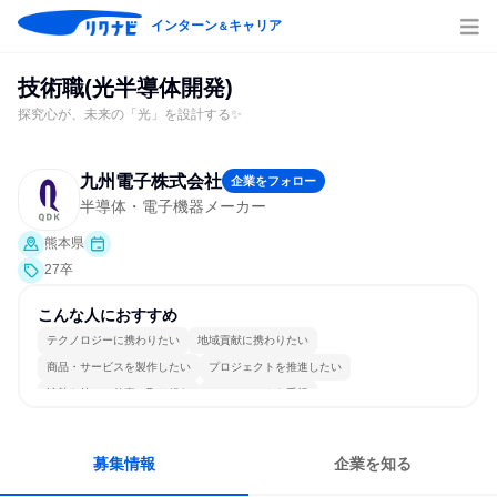
インターン
キャリア
＆
技術職(光半導体開発)
探究心が、未来の「光」を設計する✨
九州電子株式会社
企業をフォロー
半導体・電子機器メーカー
熊本県
27卒
こんな人におすすめ
テクノロジーに携わりたい
地域貢献に携わりたい
商品・サービスを製作したい
プロジェクトを推進したい
情熱を持って仕事に取り組む
チームワークを重視
長く同じ会社に居続けられる
一つの専門分野を極める
若手が裁量を持てる環境
人とたくさん会話する
募集情報
企業を知る