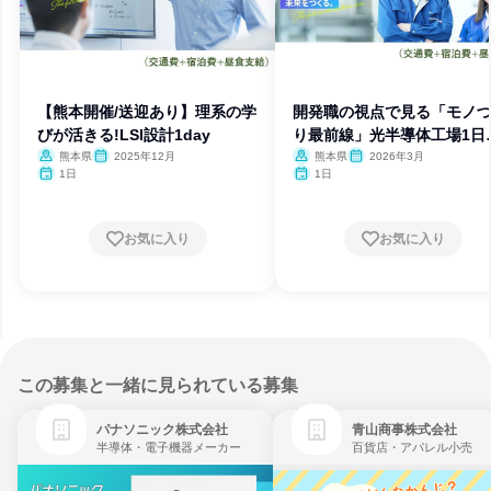
【熊本開催/送迎あり】理系の学
開発職の視点で見る「モノ
びが活きる!LSI設計1day
り最前線」光半導体工場1日
験
熊本県
2025年12月
熊本県
2026年3月
1日
1日
お気に入り
お気に入り
この募集と一緒に見られている募集
パナソニック株式会社
青山商事株式会社
半導体・電子機器メーカー
百貨店・アパレル小売