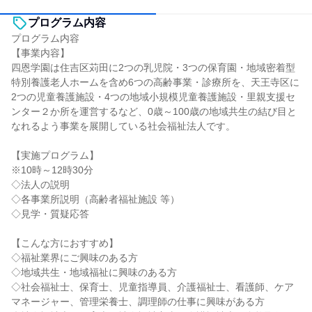
プログラム内容
プログラム内容
【事業内容】
四恩学園は住吉区苅田に2つの乳児院・3つの保育園・地域密着型
特別養護老人ホームを含め6つの高齢事業・診療所を、天王寺区に
2つの児童養護施設・4つの地域小規模児童養護施設・里親支援セ
ンター２か所を運営するなど、0歳～100歳の地域共生の結び目と
なれるよう事業を展開している社会福祉法人です。
【実施プログラム】
※10時～12時30分
◇法人の説明
◇各事業所説明（高齢者福祉施設 等）
◇見学・質疑応答
【こんな方におすすめ】
◇福祉業界にご興味のある方
◇地域共生・地域福祉に興味のある方
◇社会福祉士、保育士、児童指導員、介護福祉士、看護師、ケア
マネージャー、管理栄養士、調理師の仕事に興味がある方