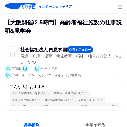
インターン
キャリア
＆
【大阪開催/2.5時間】高齢者福祉施設の仕事説
明&見学会
社会福祉法人 四恩学園
企業をフォロー
看護・介護、保育・幼児教育、福祉・独立行政法人・NG
O・NPO
大阪府
1日
2026年2月
27卒 | オープン・カンパニー&キャリア教育等
こんな人におすすめ
人々に感動や笑いを届けたい
食生活・食育に関わりたい
健康促進に携わりたい
地域貢献に携わりたい
人の成長を支えたい
穏やかで互いのペースを尊重
コミュニケーションが活発
チームワークを重視
一つの専門分野を極める
人とたくさん会話する
募集情報
企業を知る