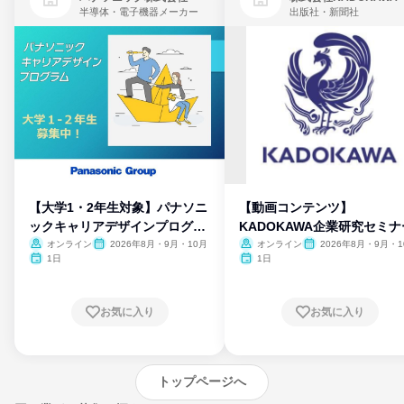
半導体・電子機器メーカー
出版社・新聞社
【大学1・2年生対象】パナソニ
【動画コンテンツ】
ックキャリアデザインプログラ
KADOKAWA企業研究セミナ
ム
オンライン
2026年8月・9月・10月
オンライン
2026年8月・9月・1
月・11月・12月
1日
1日
お気に入り
お気に入り
トップページへ