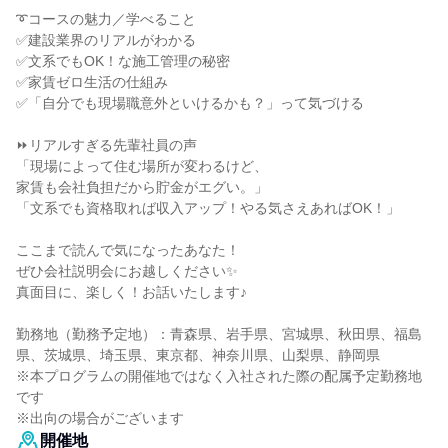
➰コースの魅力／学べること
✅建設業界のリアルがわかる
✅文系でもOK！な施工管理の秘密
✅家賃ゼロ生活の仕組み
✅「自分でも現場職意外といけるかも？」って気づける
⏩リアルすぎる先輩社員の声
「現場によって住む場所が変わるけど、
家賃も会社負担だから貯金がエグい。」
「文系でも資格取れば収入アップ！やる気さえあればOK！」
ここまで読んで気になったあなた！
ぜひ会社説明会にお越しください✨
真面目に、楽しく！お話いたします♪
勤務地（勤務予定地）：青森県、岩手県、宮城県、秋田県、福島
県、茨城県、埼玉県、東京都、神奈川県、山梨県、静岡県
※本プログラムの開催地ではなく入社された際の配属予定勤務地
です
※出向の場合がございます
開催地