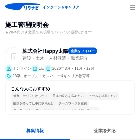
インターン
キャリア
＆
施工管理説明会
★28卒向け★文系でも現場でバリバリ活躍できます
株式会社Happy太陽
企業をフォロー
建設・土木、人材派遣・職業紹介
オンライン
1日
2026年8月・11月・12月
28卒 | オープン・カンパニー&キャリア教育等
こんな人におすすめ
都市・街づくりがしたい
日本の良さを広めたい
チームを統率したい
情熱を持って仕事に取り組む
チームワークを重視
長く同じ会社に居続けられる
自分の好きな場所で働ける
多様な職種の人と関われる
一つの専門分野を極める
人とたくさん会話する
募集情報
企業を知る