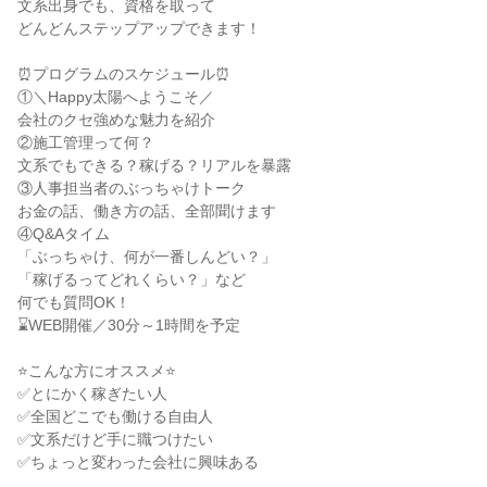
文系出身でも、資格を取って
どんどんステップアップできます！
⏰プログラムのスケジュール⏰
①＼Happy太陽へようこそ／
会社のクセ強めな魅力を紹介
②施工管理って何？
文系でもできる？稼げる？リアルを暴露
③人事担当者のぶっちゃけトーク
お金の話、働き方の話、全部聞けます
④Q&Aタイム
「ぶっちゃけ、何が一番しんどい？」
「稼げるってどれくらい？」など
何でも質問OK！
⌛WEB開催／30分～1時間を予定
⭐こんな方にオススメ⭐
✅とにかく稼ぎたい人
✅全国どこでも働ける自由人
✅文系だけど手に職つけたい
✅ちょっと変わった会社に興味ある