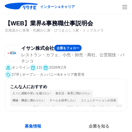
インターン
キャリア
＆
【WEB】業界&事務職仕事説明会
北海道かに将軍・札幌かに家・ひつまぶしう家・トップカメラ
イサン株式会社
企業をフォロー
レストラン・カフェ、小売・卸売・商社、公営競技・パ
チンコ
オンライン
1日
2026年2月
27卒 | オープン・カンパニー&キャリア教育等
こんな人におすすめ
人々に感動や笑いを届けたい
食生活・食育に関わりたい
機械・機器に携わりたい
チームを統率したい
コミュニケーションが活発
チームワークを重視
女性が働きやすい環境で働ける
若手が裁量を持てる環境
人とたくさん会話する
募集情報
企業を知る