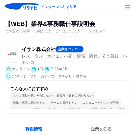
インターン
キャリア
＆
【WEB】業界&事務職仕事説明会
北海道かに将軍・札幌かに家・ひつまぶしう家・トップカメラ
イサン株式会社
企業をフォロー
レストラン・カフェ、小売・卸売・商社、公営競技・パ
チンコ
オンライン
1日
2026年2月
27卒 | オープン・カンパニー&キャリア教育等
こんな人におすすめ
人々に感動や笑いを届けたい
食生活・食育に関わりたい
機械・機器に携わりたい
チームを統率したい
コミュニケーションが活発
チームワークを重視
女性が働きやすい環境で働ける
若手が裁量を持てる環境
人とたくさん会話する
募集情報
企業を知る