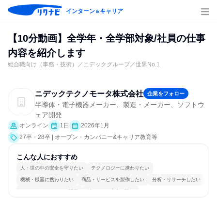
インターン
キャリア
＆
【10分動画】全学年・全学部対象/社員の仕事
内容を紹介します
総合職向け（事務・技術）／ニデックグループ／世界No.1
ニデックテクノモータ株式会社
企業をフォロー
半導体・電子機器メーカー、製造・メーカー、ソフトウ
ェア開発
オンライン
1日
2026年1月
27卒・28卒 | オープン・カンパニー&キャリア教育等
こんな人におすすめ
人・世の中の安全を守りたい
テクノロジーに携わりたい
機械・機器に携わりたい
商品・サービスを製作したい
分析・リサーチしたい
コミュニケーションが活発
グローバル志向が強い
長く同じ会社に居続けられる
多様な職種の人と関われる
一つの専門分野を極める