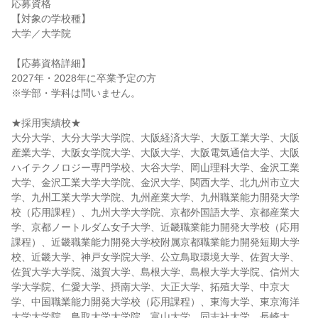
応募資格
【対象の学校種】
大学／大学院
【応募資格詳細】
2027年・2028年に卒業予定の方
※学部・学科は問いません。
★採用実績校★
大分大学、大分大学大学院、大阪経済大学、大阪工業大学、大阪
産業大学、大阪女学院大学、大阪大学、大阪電気通信大学、大阪
ハイテクノロジー専門学校、大谷大学、岡山理科大学、金沢工業
大学、金沢工業大学大学院、金沢大学、関西大学、北九州市立大
学、九州工業大学大学院、九州産業大学、九州職業能力開発大学
校（応用課程）、九州大学大学院、京都外国語大学、京都産業大
学、京都ノートルダム女子大学、近畿職業能力開発大学校（応用
課程）、近畿職業能力開発大学校附属京都職業能力開発短期大学
校、近畿大学、神戸女学院大学、公立鳥取環境大学、佐賀大学、
佐賀大学大学院、滋賀大学、島根大学、島根大学大学院、信州大
学大学院、仁愛大学、摂南大学、大正大学、拓殖大学、中京大
学、中国職業能力開発大学校（応用課程）、東海大学、東京海洋
大学大学院、鳥取大学大学院、富山大学、同志社大学、長崎大