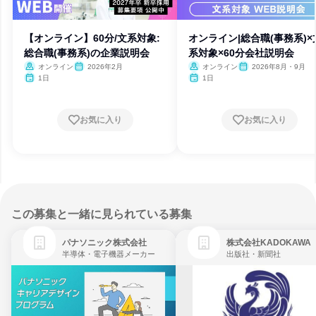
【オンライン】60分/文系対象:
オンライン|総合職(事務系)×
総合職(事務系)の企業説明会
系対象×60分会社説明会
オンライン
2026年2月
オンライン
2026年8月・9月
1日
1日
お気に入り
お気に入り
この募集と一緒に見られている募集
パナソニック株式会社
株式会社KADOKAWA
半導体・電子機器メーカー
出版社・新聞社