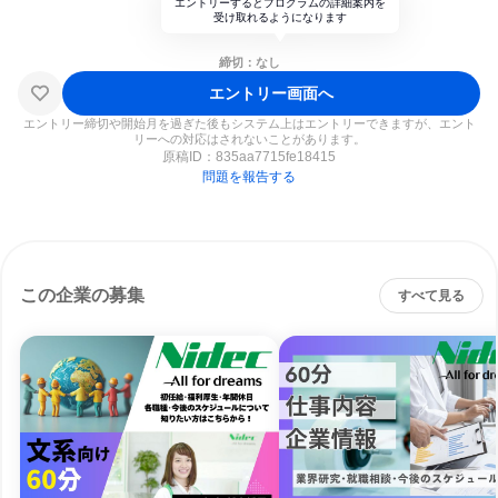
エントリーするとプログラムの詳細案内を
受け取れるようになります
締切：なし
エントリー画面へ
エントリー締切や開始月を過ぎた後もシステム上はエントリーできますが、エント
リーへの対応はされないことがあります。
原稿ID：
835aa7715fe18415
問題を報告する
この企業の募集
すべて見る