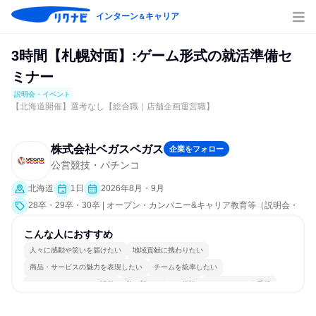
インターン
キャリア
＆
3時間【札幌対面】:ゲーム形式の就活準備セ
ミナー
説明会・イベント
【北海道開催】選考なし【総合職｜店舗企画運営職】
株式会社ベガスベガス
企業をフォロー
公営競技・パチンコ
北海道
1日
2026年8月・9月
28卒・29卒・30卒 | オープン・カンパニー&キャリア教育等（説明会・
イベント [課題解決プログラム、就活サポート、会社説明会]）
こんな人におすすめ
人々に感動や笑いを届けたい
地域貢献に携わりたい
商品・サービスの魅力を表現したい
チームを統率したい
コミュニケーションが活発
常に新しいものに挑戦
チームワークを重視
明確な目標を追いかける
若手が裁量を持てる環境
人とたくさん会話する