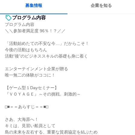
募集情報
企業を知る
プログラム内容
プログラム内容
＼＼参加者満足度 96％！？／／
「活動始めたての不安な今…」だからこそ！
今後の活動はもちろん
活動“後”のビジネススキルの基礎も身に着く
エンターテインメント企業が贈る
唯一無二の体験がココに！
【ゲーム型１Dayセミナー】
『ＶＯＹＡＧＥ』～その挑戦、刺激的～
□■＝＝あらすじ＝＝■□
さあ、大海原へ！
キミは、見習い船員として
島の未来を左右する、重要な貿易協定を結ぶため