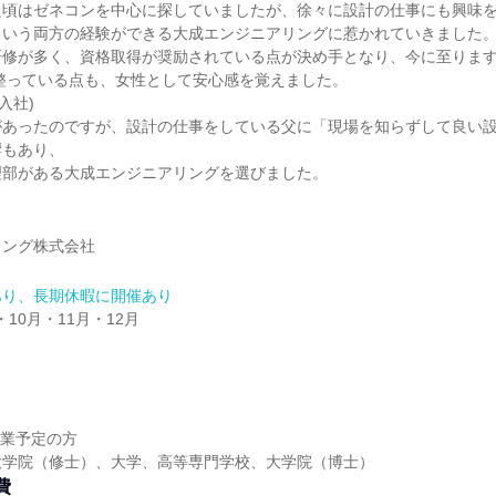
た頃はゼネコンを中心に探していましたが、徐々に設計の仕事にも興味
という両方の経験ができる大成エンジニアリングに惹かれていきました
研修が多く、資格取得が奨励されている点が決め手となり、今に至りま
整っている点も、女性として安心感を覚えました。
年入社)
があったのですが、設計の仕事をしている父に「現場を知らずして良い
響もあり、
理部がある大成エンジニアリングを選びました。
リング株式会社
あり、長期休暇に開催あり
・10月・11月・12月
】
卒業予定の方
大学院（修士）、大学、高等専門学校、大学院（博士）
費