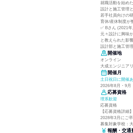
就職活動を始め
設計と施工管理
若手社員向けの
育休/産休制度が
✅ Bさん (2021
元々設計に興味
と教えられた影
設計部と施工管
開催地
オンライン
大成エンジニア
開催月
土日祝日に開催
2026年8月・9月
応募資格
理系歓迎
応募資格
【応募資格詳細
2028年3月にご
募集対象学校：
報酬・交通