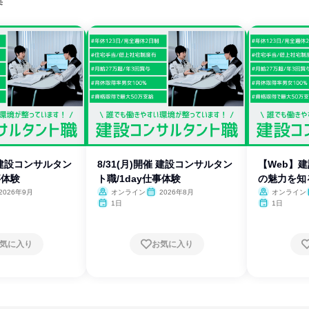
集
催 建設コンサルタン
8/31(月)開催 建設コンサルタン
【Web】
事体験
ト職/1day仕事体験
の魅力を知
2026年9月
オンライン
2026年8月
オンライン
1日
1日
気に入り
お気に入り