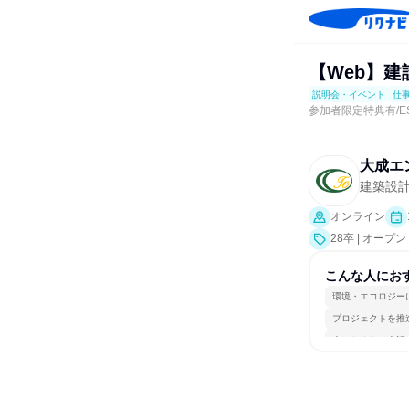
【Web】建
説明会・イベント
仕
参加者限定特典有/E
大成エ
建築設
オンライン
28卒 | オ
説明会、業界研
こんな人にお
環境・エコロジー
プロジェクトを推
人とたくさん会話