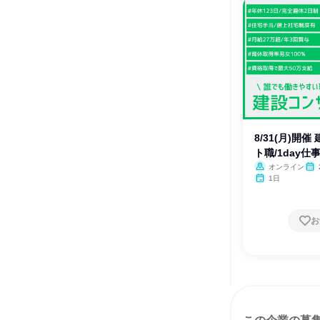
8/31(月)開
ト職/1day仕
オンライン
1日
お