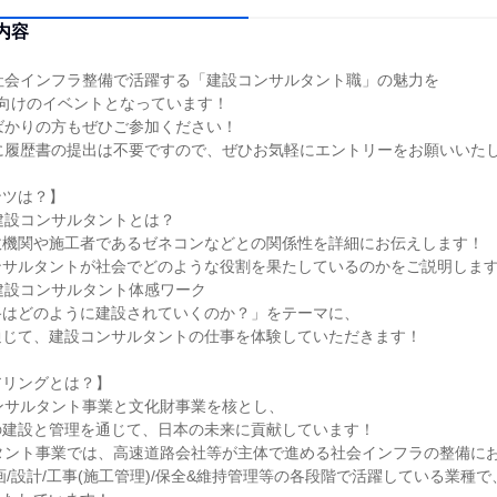
内容
社会インフラ整備で活躍する「建設コンサルタント職」の魅力を
向けのイベントとなっています！
ばかりの方もぜひご参加ください！
に履歴書の提出は不要ですので、ぜひお気軽にエントリーをお願いいた
ンツは？】
】建設コンサルタントとは？
政機関や施工者であるゼネコンなどとの関係性を詳細にお伝えします！
ンサルタントが社会でどのような役割を果たしているのかをご説明しま
】建設コンサルタント体感ワーク
路はどのように建設されていくのか？」をテーマに、
通じて、建設コンサルタントの仕事を体験していただきます！
アリングとは？】
ンサルタント事業と文化財事業を核とし、
の建設と管理を通じて、日本の未来に貢献しています！
タント事業では、高速道路会社等が主体で進める社会インフラの整備に
画/設計/工事(施工管理)/保全&維持管理等の各段階で活躍している業種