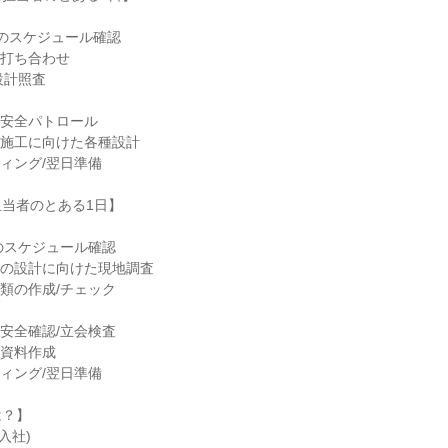
1日のスケジュール確認
との打ち合わせ
/設計照査
場の安全パトロール
路の施工に向けた各種設計
ーティング/翌日準備
当者のとある1日】
1日のスケジュール確認
道路の設計に向けた現地調査
係書類の作成/チェック
場の安全確認/立会検査
画の資料作成
ーティング/翌日準備
は？】
年入社)