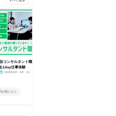
すべて見る
建設コンサルタント職
9/2(水)開催/30分 建設コンサル
9/15(
る1day仕事体験
タント職/会社説明会
ト職/1d
2026年8月・9月・10
オンライン
2026年9月
オンラ
月・11月・12月
1日
1日
お気に入り
お気に入り