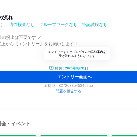
の流れ
順）、適性検査なし、グループワークなし、筆記試験なし
れ
書の提出は不要です ／
ナビ上から【エントリー】をお願いします！
エントリーするとプログラムの詳細案内を
受け取れるようになります
締切：2026年8月31日
エントリー画面へ
原稿ID：
8272e83b453492ae
問題を報告する
明会・イベント