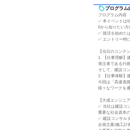
プログラム
プログラム内容
✅ 本イベントは
0から知りたい方
✅ 就活を始めた
✅ エントリー時
【当日のコンテ
1. 【仕事理解
発注者である行
そして、建設コ
2. 【仕事体験
今回は「高速道
様々なワークを
【大成エンジニ
✅ 当社は建設コ
重要な社会資本
✅ 建設コンサル
企画立案/施工計