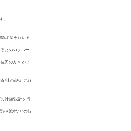
す。
導/調整を行いま
めるためのサポー
隣住民の方々との
/計画/設計に取
どの計画/設計を行
較案の検討などの技