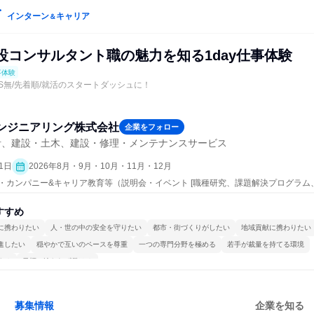
インターン
キャリア
＆
設コンサルタント職の魅力を知る1day仕事体験
事体験
S無/先着順/就活のスタートダッシュに！
ンジニアリング株式会社
企業をフォロー
計、建設・土木、建設・修理・メンテナンスサービス
1日
2026年8月・9月・10月・11月・12月
ープン・カンパニー&キャリア教育等（説明会・イベント [職種研究、課題解決プログラ
究]、仕事体験）
すすめ
に携わりたい
人・世の中の安全を守りたい
都市・街づくりがしたい
地域貢献に携わりたい
進したい
穏やかで互いのペースを尊重
一つの専門分野を極める
若手が裁量を持てる環境
する
目標に追われず働ける
募集情報
企業を知る