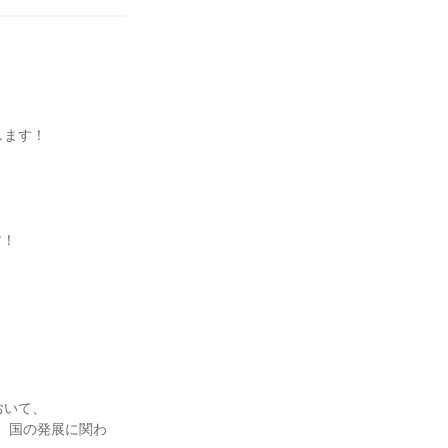
します！
す！
おいて、
で、国の発展に関わ