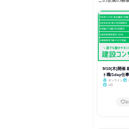
この企業の募
9/10(木)開
ト職/1day仕
オンライン
1日
お