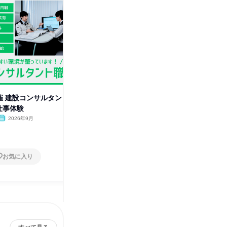
)開催 建設コンサルタン
8/6(木)開催/30分 建設コンサル
9/2(水
y仕事体験
タント職/会社説明会
タント職
2026年9月
オンライン
2026年8月
オンラ
1日
1日
お気に入り
お気に入り