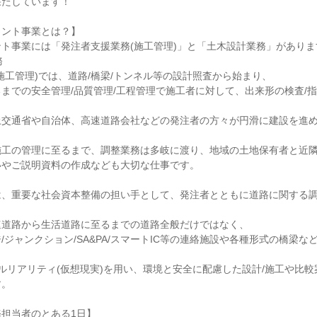
果たしています！
タント事業とは？】
ト事業には「発注者支援業務(施工管理)」と「土木設計業務」がありま
務
施工管理)では、道路/橋梁/トンネル等の設計照査から始まり、
までの安全管理/品質管理/工程管理で施工者に対して、出来形の検査/指
土交通省や自治体、高速道路会社などの発注者の方々が円滑に建設を進
施工の管理に至るまで、調整業務は多岐に渡り、地域の土地保有者と近
いやご説明資料の作成なども大切な仕事です。
、重要な社会資本整備の担い手として、発注者とともに道路に関する調査
速道路から生活道路に至るまでの道路全般だけではなく、
/ジャンクション/SA&PA/スマートIC等の連絡施設や各種形式の橋梁な
ルリアリティ(仮想現実)を用い、環境と安全に配慮した設計/施工や比
す。
担当者のとある1日】