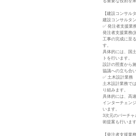
る重要な役割を
【建設コンサル
建設コンサルタン
✅ 発注者支援業
発注者支援業務(
工事の完成に至る
す。
具体的には、国
トを行います。
設計の照査から
協議への立ち合
✅ 土木設計業務
土木設計業務では
り組みます。
具体的には、高
インターチェンジ
います。
3次元のバーチャ
術提案も行いま
【発注者支援業務