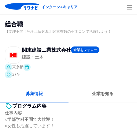
インターン
キャリア
＆
総合職
【文理不問！完全土日休み】関東有数のゼネコンで活躍しよう！
関東建設工業株式会社
企業をフォロー
建設・土木
東京都
27卒
募集情報
企業を知る
プログラム内容
仕事内容
○学部学科不問で大歓迎！
○女性も活躍しています！