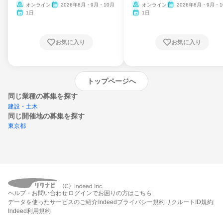
ム
オンライン
2026年8月・9月・10月
オンライン
2026年8月・9月・1
月・11月・12月
1日
1日
お気に入り
お気に入り
トップページへ
同じ業種の募集を探す
建設・土木
同じ開催地の募集を探す
東京都
エントリーするとプログラムの詳細案内を
ヘルプ・お問い合わせ
ログインでお困りの方はこちら
受け取れるようになります
データを使ったサービスのご紹介
Indeedプライバシー規約
リクルートID規約
Indeed利用規約
締切：なし