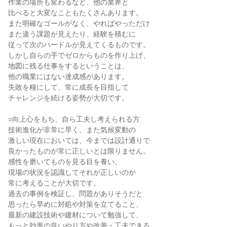
作業の場所も変わるなど、他の業界と
比べると大変なこともたくさんあります。
また明確なゴールがなく、やればやっただけ
また違う課題が見えたり、経験を積むに
従って次のハードルが見えてくるものです。
しかし自らの手でゼロからものを作り上げ、
地図に残る仕事をするということは、
他の職業にはない達成感があります。
失敗を糧にして、常に成長を目指して
チャレンジを続ける姿勢が大切です。
○向上心をもち、自ら工夫し考えられる方
技術進化が非常に早く、また気候変動の
激しい現在においては、今までは設計通りで
良かったものが常に正しいとは限りません。
感性を磨いてものを見る目を養い、
現場の状況を認識してそれが正しいのか
常に考えることが大切です。
過去の事例を検証し、問題がありそうだと
思ったら早めに対処や対策を立てること、
最新の建設技術や建材について勉強して、
もっと効率の良いやり方や改善・工夫できる