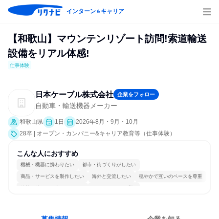
インターン
キャリア
＆
【和歌山】マウンテンリゾート訪問!索道輸送
設備をリアル体感!
仕事体験
日本ケーブル株式会社
企業をフォロー
自動車・輸送機器メーカー
和歌山県
1日
2026年8月・9月・10月
28卒 | オープン・カンパニー&キャリア教育等（仕事体験）
こんな人におすすめ
機械・機器に携わりたい
都市・街づくりがしたい
商品・サービスを製作したい
海外と交流したい
穏やかで互いのペースを尊重
情熱を持って仕事に取り組む
チームワークを重視
長く同じ会社に居続けられる