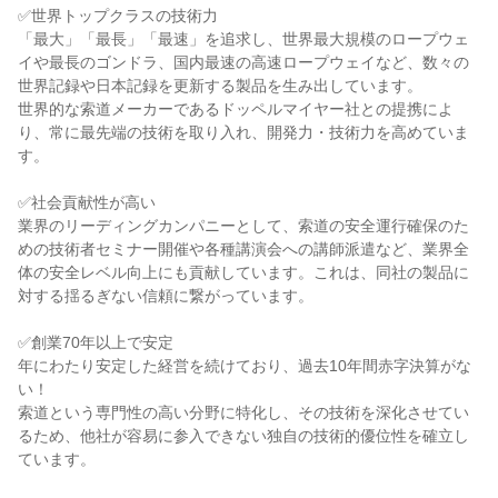
✅世界トップクラスの技術力
「最大」「最長」「最速」を追求し、世界最大規模のロープウェ
イや最長のゴンドラ、国内最速の高速ロープウェイなど、数々の
世界記録や日本記録を更新する製品を生み出しています。
世界的な索道メーカーであるドッペルマイヤー社との提携によ
り、常に最先端の技術を取り入れ、開発力・技術力を高めていま
す。
✅社会貢献性が高い
業界のリーディングカンパニーとして、索道の安全運行確保のた
めの技術者セミナー開催や各種講演会への講師派遣など、業界全
体の安全レベル向上にも貢献しています。これは、同社の製品に
対する揺るぎない信頼に繋がっています。
✅創業70年以上で安定
年にわたり安定した経営を続けており、過去10年間赤字決算がな
い！
索道という専門性の高い分野に特化し、その技術を深化させてい
るため、他社が容易に参入できない独自の技術的優位性を確立し
ています。