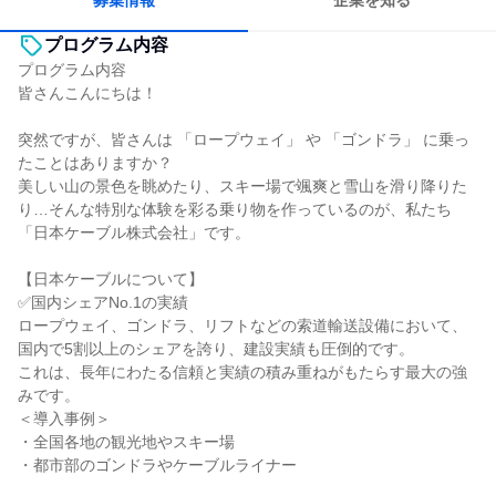
募集情報
企業を知る
プログラム内容
プログラム内容
皆さんこんにちは！
突然ですが、皆さんは 「ロープウェイ」 や 「ゴンドラ」 に乗っ
たことはありますか？
美しい山の景色を眺めたり、スキー場で颯爽と雪山を滑り降りた
り…そんな特別な体験を彩る乗り物を作っているのが、私たち
「日本ケーブル株式会社」です。
【日本ケーブルについて】
✅国内シェアNo.1の実績
ロープウェイ、ゴンドラ、リフトなどの索道輸送設備において、
国内で5割以上のシェアを誇り、建設実績も圧倒的です。
これは、長年にわたる信頼と実績の積み重ねがもたらす最大の強
みです。
＜導入事例＞
・全国各地の観光地やスキー場
・都市部のゴンドラやケーブルライナー