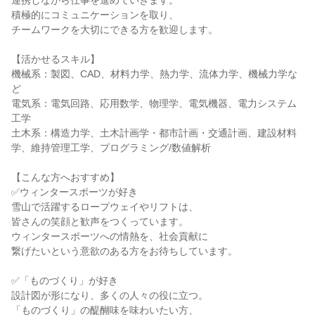
連携しながら仕事を進めていきます。
積極的にコミュニケーションを取り、
チームワークを大切にできる方を歓迎します。
【活かせるスキル】
機械系：製図、CAD、材料力学、熱力学、流体力学、機械力学な
ど
電気系：電気回路、応用数学、物理学、電気機器、電力システム
工学
土木系：構造力学、土木計画学・都市計画・交通計画、建設材料
学、維持管理工学、プログラミング/数値解析
【こんな方へおすすめ】
✅ウィンタースポーツが好き
雪山で活躍するロープウェイやリフトは、
皆さんの笑顔と歓声をつくっています。
ウィンタースポーツへの情熱を、社会貢献に
繋げたいという意欲のある方をお待ちしています。
✅「ものづくり」が好き
設計図が形になり、多くの人々の役に立つ。
「ものづくり」の醍醐味を味わいたい方、