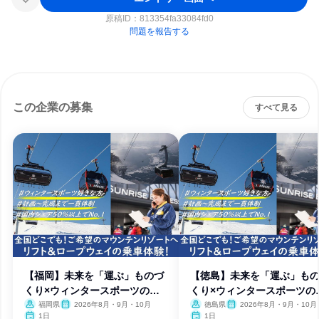
原稿ID：
813354fa33084fd0
問題を報告する
この企業の募集
すべて見る
【福岡】未来を「運ぶ」ものづ
【徳島】未来を「運ぶ」も
くり×ウィンタースポーツの舞
くり×ウィンタースポーツの
台へ
台へ
福岡県
2026年8月・9月・10月
徳島県
2026年8月・9月・10月
1日
1日