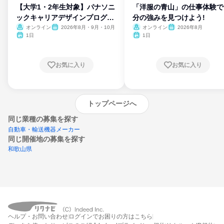
【大学1・2年生対象】パナソニ
「洋服の青山」の仕事体験で
ックキャリアデザインプログラ
分の強みを見つけよう!
ム
オンライン
2026年8月・9月・10月
オンライン
2026年8月
1日
1日
お気に入り
お気に入り
トップページへ
同じ業種の募集を探す
自動車・輸送機器メーカー
同じ開催地の募集を探す
和歌山県
エントリーするとプログラムの詳細案内を
ヘルプ・お問い合わせ
ログインでお困りの方はこちら
受け取れるようになります