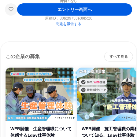
締切：なし
エントリー画面へ
原稿ID：
80b2f9753e39bc26
問題を報告する
この企業の募集
すべて見る
WEB開催 生産管理職について
WEB開催 施工管理職の業
体感する1day仕事体験
ついて知る、1day仕事体験