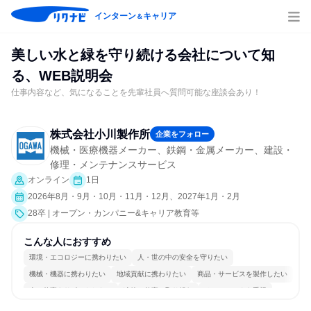
インターン
キャリア
＆
美しい水と緑を守り続ける会社について知
る、WEB説明会
仕事内容など、気になることを先輩社員へ質問可能な座談会あり！
株式会社小川製作所
企業をフォロー
機械・医療機器メーカー、鉄鋼・金属メーカー、建設・
修理・メンテナンスサービス
オンライン
1日
2026年8月・9月・10月・11月・12月、2027年1月・2月
28卒 | オープン・カンパニー&キャリア教育等
こんな人におすすめ
環境・エコロジーに携わりたい
人・世の中の安全を守りたい
機械・機器に携わりたい
地域貢献に携わりたい
商品・サービスを製作したい
人の仕事をサポートしたい
冷静に仕事に取り組む
チームワークを重視
長く同じ会社に居続けられる
一つの専門分野を極める