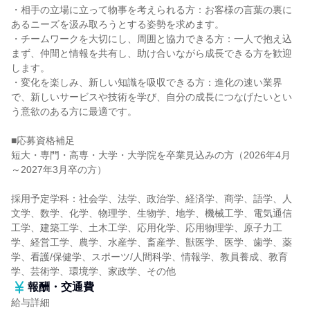
・相手の立場に立って物事を考えられる方：お客様の言葉の裏に
あるニーズを汲み取ろうとする姿勢を求めます。
・チームワークを大切にし、周囲と協力できる方：一人で抱え込
まず、仲間と情報を共有し、助け合いながら成長できる方を歓迎
します。
・変化を楽しみ、新しい知識を吸収できる方：進化の速い業界
で、新しいサービスや技術を学び、自分の成長につなげたいとい
う意欲のある方に最適です。
■応募資格補足
短大・専門・高専・大学・大学院を卒業見込みの方（2026年4月
～2027年3月卒の方）
採用予定学科：社会学、法学、政治学、経済学、商学、語学、人
文学、数学、化学、物理学、生物学、地学、機械工学、電気通信
工学、建築工学、土木工学、応用化学、応用物理学、原子力工
学、経営工学、農学、水産学、畜産学、獣医学、医学、歯学、薬
学、看護/保健学、スポーツ/人間科学、情報学、教員養成、教育
学、芸術学、環境学、家政学、その他
報酬・交通費
給与詳細