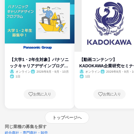
【大学1・2年生対象】パナソニ
【動画コンテンツ】
ックキャリアデザインプログラ
KADOKAWA企業研究セミナ
ム
オンライン
2026年8月・9月・10月
オンライン
2026年8月・9月・1
月・11月・12月
1日
1日
お気に入り
お気に入り
トップページへ
同じ業種の募集を探す
総合商社・専門商社・卸売