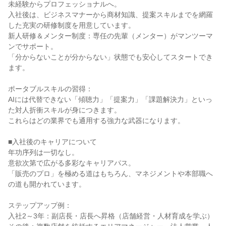
未経験からプロフェッショナルへ。
入社後は、ビジネスマナーから商材知識、提案スキルまでを網羅
した充実の研修制度を用意しています。
新人研修＆メンター制度：専任の先輩（メンター）がマンツーマ
ンでサポート。
「分からないことが分からない」状態でも安心してスタートでき
ます。
ポータブルスキルの習得：
AIには代替できない「傾聴力」「提案力」「課題解決力」といっ
た対人折衝スキルが身につきます。
これらはどの業界でも通用する強力な武器になります。
■入社後のキャリアについて
年功序列は一切なし。
意欲次第で広がる多彩なキャリアパス。
「販売のプロ」を極める道はもちろん、マネジメントや本部職へ
の道も開かれています。
ステップアップ例：
入社2～3年：副店長・店長へ昇格（店舗経営・人材育成を学ぶ）