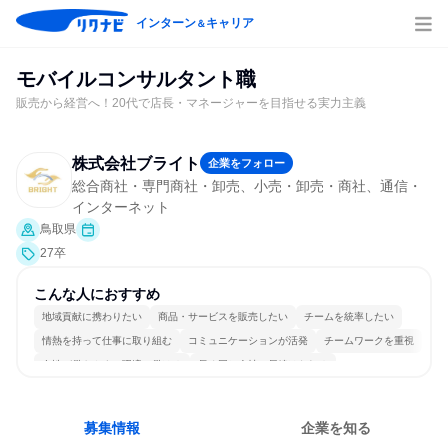
インターン
キャリア
＆
モバイルコンサルタント職
販売から経営へ！20代で店長・マネージャーを目指せる実力主義
株式会社ブライト
企業をフォロー
総合商社・専門商社・卸売、小売・卸売・商社、通信・
インターネット
鳥取県
27卒
こんな人におすすめ
地域貢献に携わりたい
商品・サービスを販売したい
チームを統率したい
情熱を持って仕事に取り組む
コミュニケーションが活発
チームワークを重視
女性が働きやすい環境で働ける
長く同じ会社に居続けられる
若手が裁量を持てる環境
人とたくさん会話する
募集情報
企業を知る