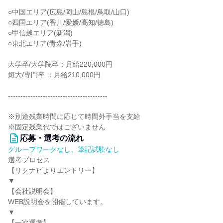
○中国エリア(広島/岡山/島根/鳥取/山口)
○四国エリア(香川/愛媛/高知/徳島)
○甲信越エリア(新潟)
○東北エリア(青森/岩手)
大学卒/大学院卒：月給220,000円
短大/専門卒 ：月給210,000円
‐‐‐‐‐‐‐‐‐‐‐‐‐‐‐‐‐‐‐‐‐‐‐‐‐‐‐‐‐‐‐‐‐‐‐‐‐‐‐‐
※別途残業時間に応じて時間外手当を支給
※固定残業代ではございません
応募・選考の流れ
グループワークなし、筆記試験なし
選考プロセス
【リクナビよりエントリー】
▼
【会社説明会】
WEB説明会を開催しています。
▼
【一次選考】