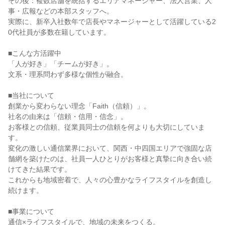
その後：複数店舗を統括するエリアマネージャー、法人営業、人
事・広報などの本部スタッフへ。
実際に、新卒入社数年で店長やマネージャーとして活躍している2
0代社員が多数在籍しています。
■こんな方活躍中
「人が好き」「チームが好き」。
文系・理系問わず多様な個性が融合。
■当社について
創業から変わらない理念「Faith（信頼）」。
社名の由来は「信頼・信用・信念」。
お客様との信頼、従業員同士の信頼を何よりも大切にしていま
す。
変化の激しい通信業界において、関西・中四国エリアで強固な店
舗網を築けたのは、社員一人ひとりがお客様と真摯に向き合い続
けてきた結果です。
これからも地域密着で、人々の心豊かなライフスタイルを創造し
続けます。
■事業について
通信×ライフスタイルで、地域の未来をつくる。