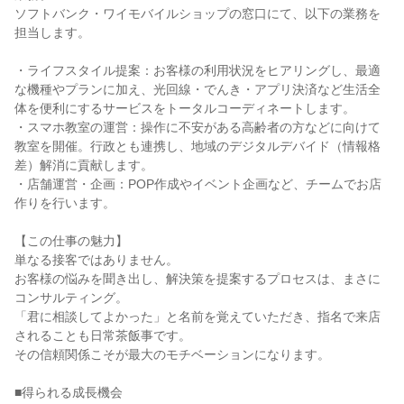
ソフトバンク・ワイモバイルショップの窓口にて、以下の業務を
担当します。
・ライフスタイル提案：お客様の利用状況をヒアリングし、最適
な機種やプランに加え、光回線・でんき・アプリ決済など生活全
体を便利にするサービスをトータルコーディネートします。
・スマホ教室の運営：操作に不安がある高齢者の方などに向けて
教室を開催。行政とも連携し、地域のデジタルデバイド（情報格
差）解消に貢献します。
・店舗運営・企画：POP作成やイベント企画など、チームでお店
作りを行います。
【この仕事の魅力】
単なる接客ではありません。
お客様の悩みを聞き出し、解決策を提案するプロセスは、まさに
コンサルティング。
「君に相談してよかった」と名前を覚えていただき、指名で来店
されることも日常茶飯事です。
その信頼関係こそが最大のモチベーションになります。
■得られる成長機会