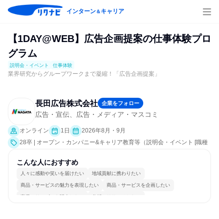
インターン
キャリア
＆
【1DAY@WEB】広告企画提案の仕事体験プロ
グラム
説明会・イベント
仕事体験
業界研究からグループワークまで凝縮！「広告企画提案」
長田広告株式会社
企業をフォロー
広告・宣伝、広告・メディア・マスコミ
オンライン
1日
2026年8月・9月
28卒 | オープン・カンパニー&キャリア教育等（説明会・イベント [職種
研究、課題解決プログラム、就活サポート、会社説明会、業界研究]、仕
事体験）
こんな人におすすめ
人々に感動や笑いを届けたい
地域貢献に携わりたい
商品・サービスの魅力を表現したい
商品・サービスを企画したい
商品・サービスを販売したい
分析・リサーチしたい
コミュニケーションが活発
明確な目標を追いかける
若手が裁量を持てる環境