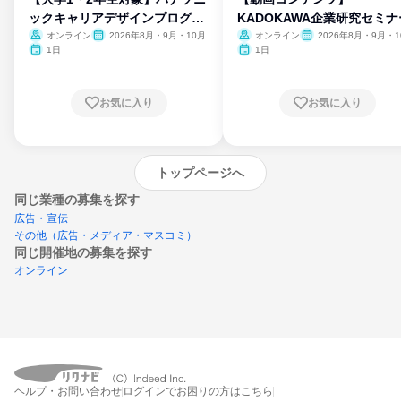
ックキャリアデザインプログラ
KADOKAWA企業研究セミナ
ム
オンライン
2026年8月・9月・10月
オンライン
2026年8月・9月・1
月・11月・12月
1日
1日
お気に入り
お気に入り
トップページへ
同じ業種の募集を探す
広告・宣伝
その他（広告・メディア・マスコミ）
同じ開催地の募集を探す
オンライン
エントリーするとプログラムの詳細案内を
ヘルプ・お問い合わせ
ログインでお困りの方はこちら
受け取れるようになります