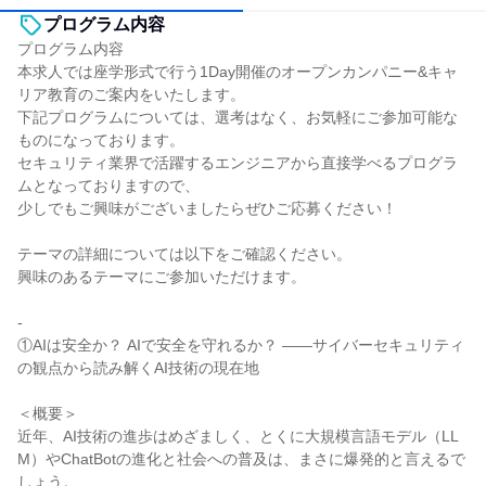
プログラム内容
プログラム内容
本求人では座学形式で行う1Day開催のオープンカンパニー&キャ
リア教育のご案内をいたします。
下記プログラムについては、選考はなく、お気軽にご参加可能な
ものになっております。
セキュリティ業界で活躍するエンジニアから直接学べるプログラ
ムとなっておりますので、
少しでもご興味がございましたらぜひご応募ください！
テーマの詳細については以下をご確認ください。
興味のあるテーマにご参加いただけます。
-
①AIは安全か？ AIで安全を守れるか？ ――サイバーセキュリティ
の観点から読み解くAI技術の現在地
＜概要＞
近年、AI技術の進歩はめざましく、とくに大規模言語モデル（LL
M）やChatBotの進化と社会への普及は、まさに爆発的と言えるで
しょう。