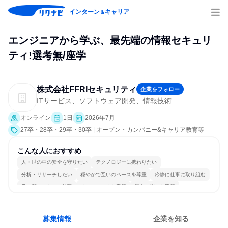
インターン
キャリア
＆
エンジニアから学ぶ、最先端の情報セキュリ
ティ!選考無/座学
株式会社FFRIセキュリティ
企業をフォロー
ITサービス、ソフトウェア開発、情報技術
オンライン
1日
2026年7月
27卒・28卒・29卒・30卒 | オープン・カンパニー&キャリア教育等
こんな人におすすめ
人・世の中の安全を守りたい
テクノロジーに携わりたい
分析・リサーチしたい
穏やかで互いのペースを尊重
冷静に仕事に取り組む
常に新しいものに挑戦
チームワークを重視
個人の能力を重視
一つの専門分野を極める
若手が裁量を持てる環境
募集情報
企業を知る