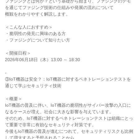
ファジングとは何か？という基礎から始まり、ファジングのデモ
を通じてファジング技術の仕組みや発展の流れについて
概観をわかりやすく解説します。
＜こんな人におすすめ＞
・脆弱性の発見に興味のある方
・ファジングについて知りたい方
＜開催日程＞
2026年06月18日（木）13:00 ～ 18:30
-
③IoT機器は安全？：IoT機器に対するペネトレーションテストを
通じて学ぶセキュリティ技術
＜概要＞
IoT機器の普及に伴い、IoT機器の脆弱性がサイバー攻撃の入口に
なるケースが増え、社会に大きな影響を与えています。
そのため、IoT機器に対するペネトレーションテストは組織にとっ
て重要で非常に有効なセキュリティ対策です。
今後もIoT機器の普及が進むにつれて、セキュリティリスクも比例
して増大すると予想されることから、