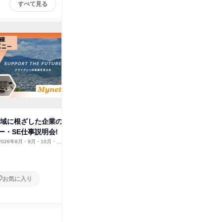
すべて見る
地域に根ざした企業の
松本本社で職場の雰囲気とシス
【WEB
ー・SE仕事説明会!
テム開発の体験!
性や社員
2026年8月・9月・10月・11
長野県
2025年12月
長野県
2月、2027年1月・2月
1日
1日
お気に入り
お気に入り