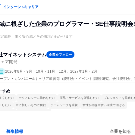
インターン
キャリア
＆
地域に根ざした企業のプログラマー・SE仕事説明会
安定成長！働く安心感とその環境がわかります
社マイネットシステム
企業をフォロー
ウェア開発
2026年8月・9月・10月・11月・12月、2027年1月・2月
| オープン・カンパニー&キャリア教育等（説明会・イベント [職種研究、会社説明会、
すすめ
よくしたい
テクノロジーに携わりたい
商品・サービスを製作したい
プロジェクトを推進し
トしたい
常に新しいものに挑戦
チームワークを重視
女性が働きやすい環境で働ける
続けられる
人とたくさん会話する
募集情報
企業を知る