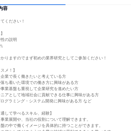
内容
ってください！
ム】
特性の説明
れ
分かりますのでまず初めの業界研究としてご参加ください！
ススメ！】
た企業で長く働きたいと考えている方
や落ち着いた環境での働き方に興味がある方
や事業基盤も重視して企業研究を進めたい方
ジニアとして地域社会に貢献できる仕事に興味がある方
プログラミング・システム開発に興味がある方 など
を通して学べるスキル、経験】
た事業展開や、当社の役割について理解できます。
基盤の中で働くイメージを具体的に持つことができます。