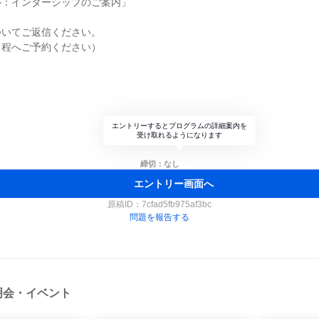
ル：インターシップのご案内」
ついてご返信ください。
日程へご予約ください）
エントリーするとプログラムの詳細案内を
受け取れるようになります
締切：なし
エントリー画面へ
原稿ID：
7cfad5fb975af3bc
問題を報告する
明会・イベント