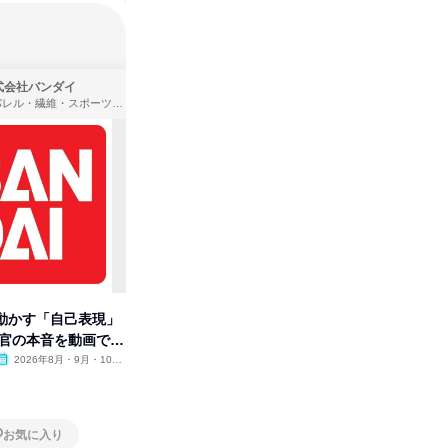
式会社バンダイ
株式会社住まいず
アパレル・繊維・スポーツメーカー、製造・メーカー、ゲーム制作・販売
製造・メーカー、建築設計
動かす「自己表現」
先着順・選考なし|注文住宅の総
タカラト
考官の本音を動画で公
合職|会社説明会&社長座談会
ビ」を学
2026年8月・9月・10
オンライン
2026年8月・9月
オンラ
月・11月・12月
1日
1日
お気に入り
お気に入り