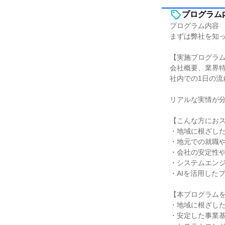
プログラム
プログラム内容
まずは弊社を知
【実施プログラ
会社概要、業界
社内での1日の流
リアルな実情が
【こんな方にお
・地域に根ざし
・地元での就職
・会社の安定性
・システムエン
・AIを活用した
【本プログラム
・地域に根ざし
・安定した事業