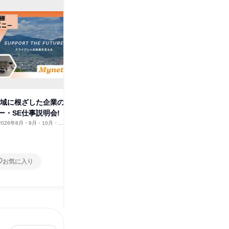
株式会
地域に根ざした企業の
【WEB】働きやすさもわかる!
ー・SE仕事説明会!
プログラマー・SEの仕事説明会
2026年8月・9月・10月・11
長野県
2026年8月・9月・10月・11
2月、2027年1月・2月
月・12月、2027年1月・2月
1日
お気に入り
お気に入り