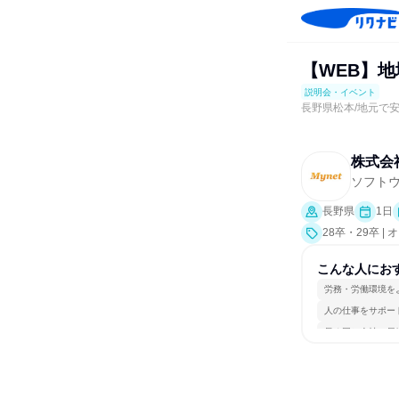
【WEB】
説明会・イベント
長野県松本/地元で
株式会
ソフト
長野県
1日
28卒・29卒 
こんな人にお
労務・労働環境を
人の仕事をサポー
長く同じ会社に居