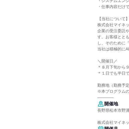
・システムエン
・仕事内容だけ
【当社について
株式会社マイネッ
企業の受注委託
す。お客様とと
し、そのために
当社は積極的にA
＼開催日／
＊８月下旬から
＊１日でも半日
勤務地（勤務予
※本プログラム
――――
開催地
長野県松本市野溝西
株式会社マイネ
開催月