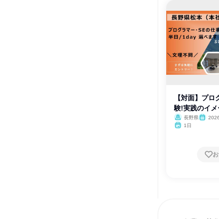
【対面】プロ
験!実践のイメ
長野県
20
月・12月
1日
お