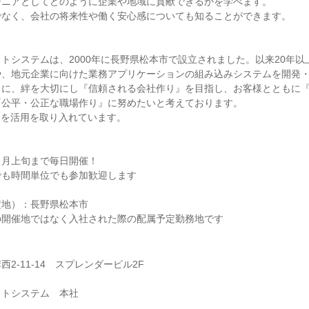
ジニアとしてどのように企業や地域に貢献できるかを学べます。
でなく、会社の将来性や働く安心感についても知ることができます。
】
トシステムは、2000年に長野県松本市で設立されました。以来20年以
や、地元企業に向けた業務アプリケーションの組み込みシステムを開発
もに、絆を大切にし『信頼される会社作り』を目指し、お客様とともに
『公平・公正な職場作り』に努めたいと考えております。
Iを活用を取り入れています。
９月上旬まで毎日開催！
でも時間単位でも参加歓迎します
定地）：長野県松本市
の開催地ではなく入社された際の配属予定勤務地です
2‐11‐14 スプレンダービル2F
ットシステム 本社