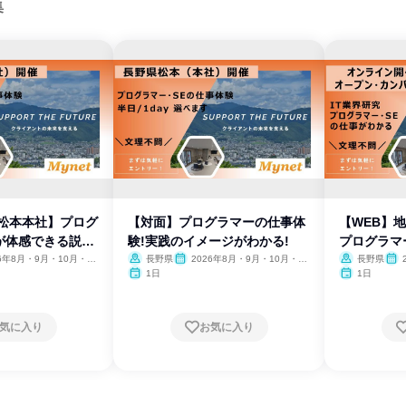
集
県松本本社】プログ
【対面】プログラマーの仕事体
【WEB】
が体感できる説明
験!実践のイメージがわかる!
プログラマ
26年8月・9月・10月・11
長野県
2026年8月・9月・10月・11
長野県
、2027年1月・2月
月・12月、2027年1月・2月
月・1
1日
1日
気に入り
お気に入り