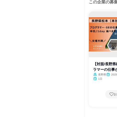
この企業の募
【対面/長野
ラマーの仕事
会
長野県
20
月・12月
1日
お