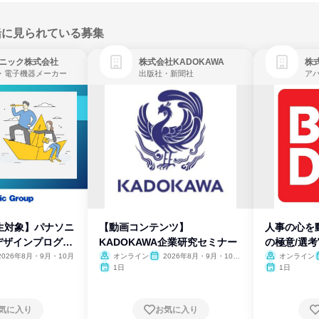
緒に見られている募集
ニック株式会社
株式会社KADOKAWA
株
・電子機器メーカー
出版社・新聞社
生対象】パナソニ
【動画コンテンツ】
人事の心を
デザインプログラ
KADOKAWA企業研究セミナー
の極意/選
開
2026年8月・9月・10月
オンライン
2026年8月・9月・10
オンライン
月・11月・12月
1日
1日
気に入り
お気に入り