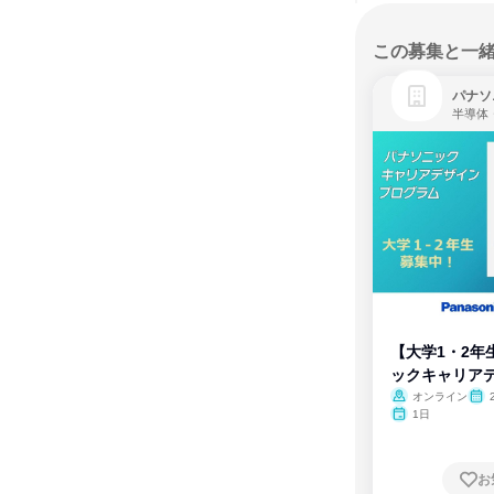
この募集と一
パナソ
半導体
【大学1・2年
ックキャリア
ム
オンライン
1日
お