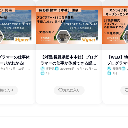
グラマーの仕事体
【対面/長野県松本本社】プログ
【WEB】
ージがわかる!
ラマーの仕事が体感できる説明
プログラマ
会
26年8月・9月・10月・11
長野県
2026年8月・9月・10月・11
長野県
、2027年1月・2月
月・12月、2027年1月・2月
月・1
1日
1日
気に入り
お気に入り