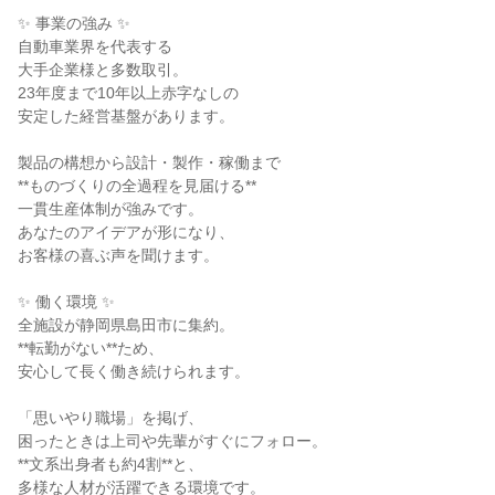
✨ 事業の強み ✨
自動車業界を代表する
大手企業様と多数取引。
23年度まで10年以上赤字なしの
安定した経営基盤があります。
製品の構想から設計・製作・稼働まで
**ものづくりの全過程を見届ける**
一貫生産体制が強みです。
あなたのアイデアが形になり、
お客様の喜ぶ声を聞けます。
✨ 働く環境 ✨
全施設が静岡県島田市に集約。
**転勤がない**ため、
安心して長く働き続けられます。
「思いやり職場」を掲げ、
困ったときは上司や先輩がすぐにフォロー。
**文系出身者も約4割**と、
多様な人材が活躍できる環境です。