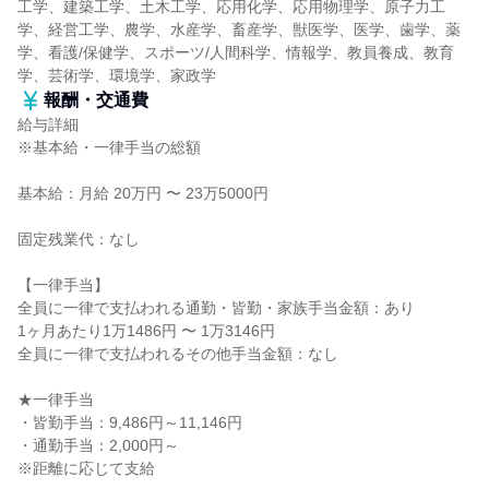
工学、建築工学、土木工学、応用化学、応用物理学、原子力工
学、経営工学、農学、水産学、畜産学、獣医学、医学、歯学、薬
学、看護/保健学、スポーツ/人間科学、情報学、教員養成、教育
学、芸術学、環境学、家政学
報酬・交通費
給与詳細
※基本給・一律手当の総額
基本給：月給 20万円 〜 23万5000円
固定残業代：なし
【一律手当】
全員に一律で支払われる通勤・皆勤・家族手当金額：あり
1ヶ月あたり1万1486円 〜 1万3146円
全員に一律で支払われるその他手当金額：なし
★一律手当
・皆勤手当：9,486円～11,146円
・通勤手当：2,000円～
※距離に応じて支給