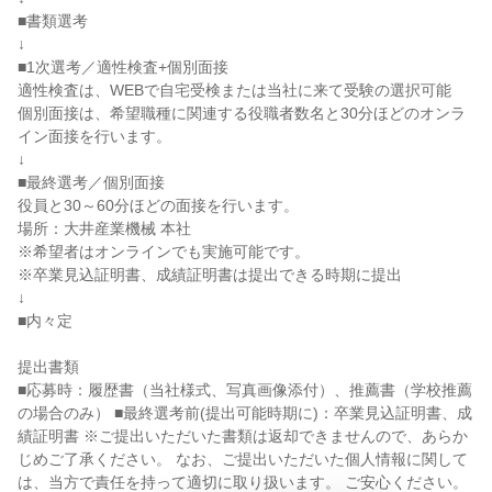
■書類選考
↓
■1次選考／適性検査+個別面接
適性検査は、WEBで自宅受検または当社に来て受験の選択可能
個別面接は、希望職種に関連する役職者数名と30分ほどのオンラ
イン面接を行います。
↓
■最終選考／個別面接
役員と30～60分ほどの面接を行います。
場所：大井産業機械 本社
※希望者はオンラインでも実施可能です。
※卒業見込証明書、成績証明書は提出できる時期に提出
↓
■内々定
提出書類
■応募時：履歴書（当社様式、写真画像添付）、推薦書（学校推薦
の場合のみ） ■最終選考前(提出可能時期に)：卒業見込証明書、成
績証明書 ※ご提出いただいた書類は返却できませんので、あらか
じめご了承ください。 なお、ご提出いただいた個人情報に関して
は、当方で責任を持って適切に取り扱います。 ご安心ください。