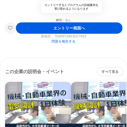
エントリーするとプログラムの詳細案内を
受け取れるようになります
締切：なし
エントリー画面へ
原稿ID：
7bd697a9b3b574d3
問題を報告する
この企業の説明会・イベント
すべて見る