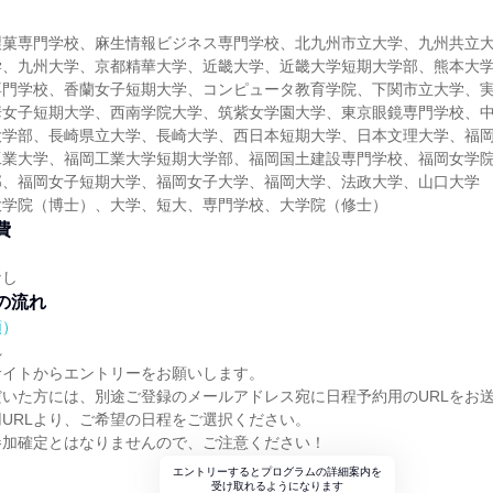
製菓専門学校、麻生情報ビジネス専門学校、北九州市立大学、九州共立
学、九州大学、京都精華大学、近畿大学、近畿大学短期大学部、熊本大
専門学校、香蘭女子短期大学、コンピュータ教育学院、下関市立大学、
華女子短期大学、西南学院大学、筑紫女学園大学、東京眼鏡専門学校、
大学部、長崎県立大学、長崎大学、西日本短期大学、日本文理大学、福
工業大学、福岡工業大学短期大学部、福岡国土建設専門学校、福岡女学
部、福岡女子短期大学、福岡女子大学、福岡大学、法政大学、山口大学
大学院（博士）、大学、短大、専門学校、大学院（修士）
費
なし
の流れ
順）
れ
サイトからエントリーをお願いします。
いた方には、別途ご登録のメールアドレス宛に日程予約用のURLをお
URLより、ご希望の日程をご選択ください。
参加確定とはなりませんので、ご注意ください！
エントリーするとプログラムの詳細案内を
受け取れるようになります