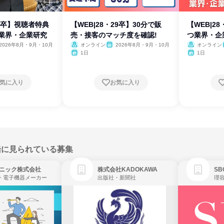
29卒】視聴者特典
【WEB|28・29卒】30分で販
【WEB|2
売業界・企業研究
売・接客のマッチ度を確認!
つ業界・企
2026年8月・9月・10月
オンライン
2026年8月・9月・10月
オンライン
1日
1日
気に入り
お気に入り
緒に見られている募集
ニック株式会社
株式会社KADOKAWA
・電子機器メーカー
出版社・新聞社