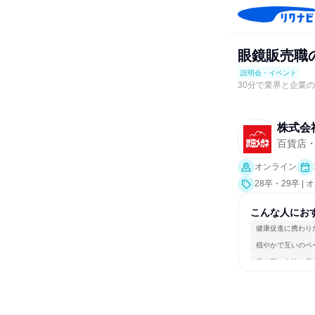
眼鏡販売職
説明会・イベント
30分で業界と企業
株式会
百貨店
オンライン
28卒・29卒 
こんな人にお
健康促進に携わり
穏やかで互いのペ
長く同じ会社に居