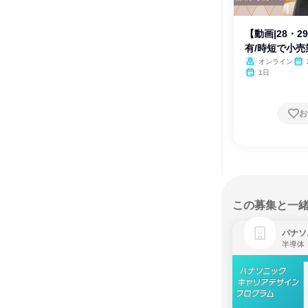
【動画|28・
有/時短で小
オンライン
1日
お
この募集と一
パナソ
半導体