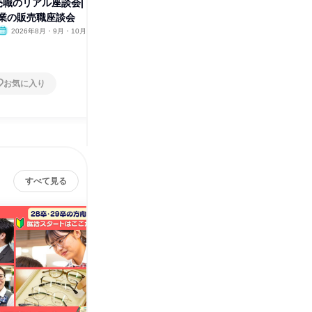
売職のリアル座談会|
【WEB|28・29卒】本番に役立
接客販売
業の販売職座談会
つ業界・企業理解セミナー
業界動画
2026年8月・9月・10月
オンライン
2026年8月・9月・10月
オンラ
1日
1日
お気に入り
お気に入り
すべて見る