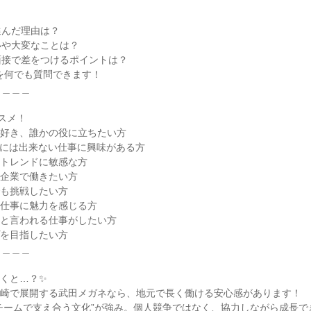
選んだ理由は？
いや大変なことは？
面接で差をつけるポイントは？
を何でも質問できます！
＿＿＿＿
スメ！
が好き、誰かの役に立ちたい方
Iには出来ない仕事に興味がある方
やトレンドに敏感な方
た企業で働きたい方
でも挑戦したい方
る仕事に魅力を感じる方
」と言われる仕事がしたい方
プを目指したい方
＿＿＿＿
くと…？✨
長崎で展開する武田メガネなら、地元で長く働ける安心感があります！
チームで支え合う文化”が強み。個人競争ではなく、協力しながら成長で