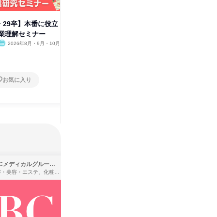
8・29卒】本番に役立
小売業×販売職のリアル座談会|
眼鏡販売
業理解セミナー
メガネ小売業の販売職座談会
業界研究
2026年8月・9月・10月
オンライン
2026年8月・9月・10月
オンラ
1日
1日
お気に入り
お気に入り
SBCメディカルグループ株式会社
株式会社バンダイ
理容・美容・エステ、化粧品・理美容用品小売、医療・病院
アパレル・繊維・スポーツメーカー、製造・メーカー、ゲーム制作・販売