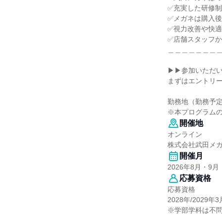
✅充実した研修
✅メガネは購入
✅視力改善や快
✅店舗スタッフ
＿＿＿＿＿＿＿
▶▶参加いただ
まずはエントリー
勤務地（勤務予
※本プログラム
開催地
オンライン
株式会社武田メ
開催月
2026年8月・9月
応募資格
応募資格
2028年/20
※学部学科は不