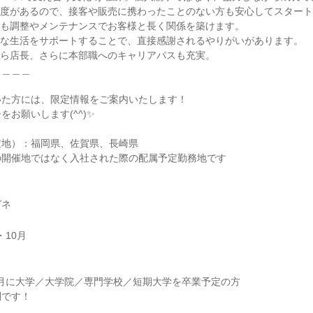
制度があるので、接客や販売に携わったことのない方も安心してスター
後も調整やメンテナンスでお客様と長く関係を築けます。
適な生活をサポートすることで、直接感謝されるやりがいがあります。
から店長、さらに本部職へのキャリアパスも充実。
＿＿＿＿
いた方には、限定情報をご案内いたします！
をお願いします(^^)✨
定地）：福岡県、佐賀県、長崎県
の開催地ではなく入社された際の配属予定勤務地です
ガネ
・10月
29年3月に大学／大学院／専門学校／短期大学を卒業予定の方
問です！