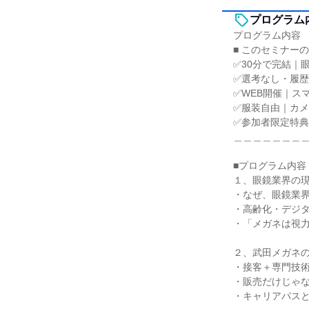
プログラム
プログラム内容
■ このセミナー
✅30分で完結｜
✅選考なし・履
✅WEB開催｜ス
✅服装自由｜カメ
✅参加者限定特
＿＿＿＿＿＿＿
■プログラム内容
１、眼鏡業界の
・なぜ、眼鏡業
・高齢化・デジ
・「メガネは視
２、武田メガネ
・接客＋専門技
・販売だけじゃ
・キャリアパス