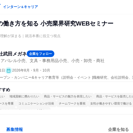
インターン
キャリア
＆
の働き方を知る 小売業界研究WEBセミナー
の理解が深まる｜就活本番に役立つ視点
社武田メガネ
企業をフォロー
・アパレル小売、文具・事務用品小売、小売・卸売・商社
1日
2026年8月・9月・10月
| オープン・カンパニー&キャリア教育等（説明会・イベント [職種研究、会社説明会、
すすめ
たい
地域貢献に携わりたい
商品・サービスの魅力を表現したい
商品・サービスを販売した
ースを尊重
コミュニケーションが活発
チームワークを重視
女性が働きやすい環境で働ける
続けられる
人とたくさん会話する
募集情報
企業を知る