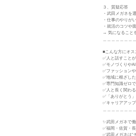
３、質疑応答
・武田メガネを
・仕事のやりが
・就活のコツや
→ 気になること
＿＿＿＿＿＿＿
■こんな方にオス
✅人と話すこと
✅モノづくりやA
✅ファッション
✅地域に根ざし
✅専門知識ゼロ
✅人と長く関わ
✅「ありがとう
✅キャリアアッ
＿＿＿＿＿＿＿
✨武田メガネで働
✅福岡・佐賀・
✅武田メガネは“