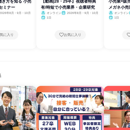
働き方を知る 小売
【動画|28・29卒】視聴者特典
小売業×販
セミナー
有/時短で小売業界・企業研究
メガネ小売
2026年8月・9月・10月
オンライン
2026年8月・9月・10月
オンライン
1日
1日
気に入り
お気に入り
集