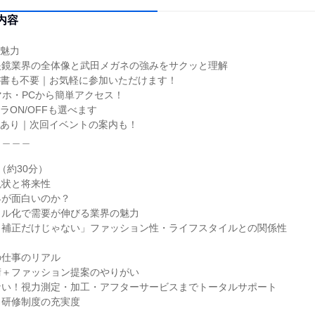
内容
の魅力
眼鏡業界の全体像と武田メガネの強みをサクッと理解
歴書も不要｜お気軽に参加いただけます！
マホ・PCから簡単アクセス！
ラON/OFFも選べます
典あり｜次回イベントの案内も！
＿＿＿＿
（約30分）
現状と将来性
界が面白いのか？
タル化で需要が伸びる業界の魅力
力補正だけじゃない」ファッション性・ライフスタイルとの関係性
の仕事のリアル
術＋ファッション提案のやりがい
ない！視力測定・加工・アフターサービスまでトータルサポート
と研修制度の充実度