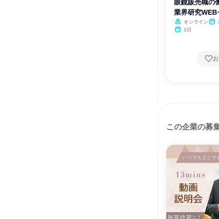
眼鏡販売職の
業界研究WEB
オンライン
1日
お
この企業の募