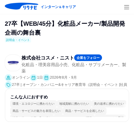
インターン
キャリア
＆
27卒【WEB/45分】化粧品メーカー/製品開発
企画の舞台裏
説明会・イベント
株式会社コスメ・ニスト
企業をフォロー
化粧品・理美容用品小売、化粧品・サプリメーカー、製
薬
オンライン
1日
2026年8月・9月
27卒 | オープン・カンパニー&キャリア教育等（説明会・イベント [社員
交流会、会社説明会、業界研究]）
こんな人におすすめ
環境・エコロジーに携わりたい
地域貢献に携わりたい
美の追求に携わりたい
商品・サービスの魅力を表現したい
商品・サービスを企画したい
情熱を持って仕事に取り組む
コミュニケーションが活発
チームワークを重視
女性が働きやすい環境で働ける
多様な職種の人と関われる