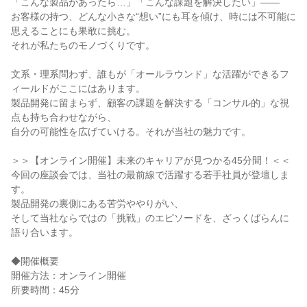
「こんな製品があったら…」「こんな課題を解決したい」――
お客様の持つ、どんな小さな“想い”にも耳を傾け、時には不可能に
思えることにも果敢に挑む。
それが私たちのモノづくりです。
文系・理系問わず、誰もが「オールラウンド」な活躍ができるフ
ィールドがここにはあります。
製品開発に留まらず、顧客の課題を解決する「コンサル的」な視
点も持ち合わせながら、
自分の可能性を広げていける。それが当社の魅力です。
＞＞【オンライン開催】未来のキャリアが見つかる45分間！＜＜
今回の座談会では、当社の最前線で活躍する若手社員が登壇しま
す。
製品開発の裏側にある苦労ややりがい、
そして当社ならではの「挑戦」のエピソードを、ざっくばらんに
語り合います。
◆開催概要
開催方法：オンライン開催
所要時間：45分