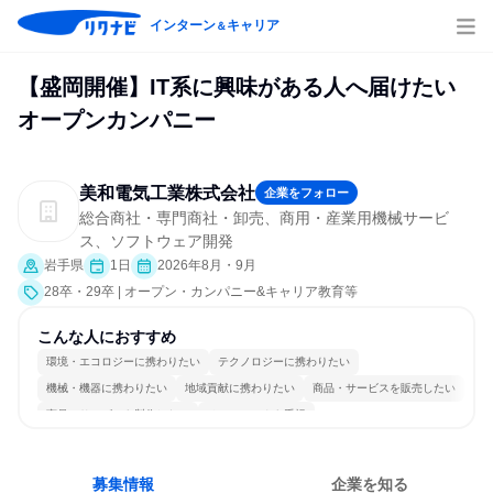
インターン
キャリア
＆
【盛岡開催】IT系に興味がある人へ届けたい
オープンカンパニー
美和電気工業株式会社
企業をフォロー
総合商社・専門商社・卸売、商用・産業用機械サービ
ス、ソフトウェア開発
岩手県
1日
2026年8月・9月
28卒・29卒 | オープン・カンパニー&キャリア教育等
こんな人におすすめ
環境・エコロジーに携わりたい
テクノロジーに携わりたい
機械・機器に携わりたい
地域貢献に携わりたい
商品・サービスを販売したい
商品・サービスを製作したい
チームワークを重視
長く同じ会社に居続けられる
明確な目標を追いかける
一つの専門分野を極める
募集情報
企業を知る